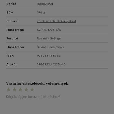
Borító
DOBOZBAN
Súly
196 gr
Sorozat
Kérdezz-felelek Kártyákkal
Illusztráció
SZÍNES KÁRTYÁK
Fordító
Rusznák György
Illusztrátor
Silvina Socolovsky
ISBN
9789634832461
Árukód
2784922 / 1225640
Vásárlói értékelések, vélemények
Kérjük, lépjen be az értékeléshez!