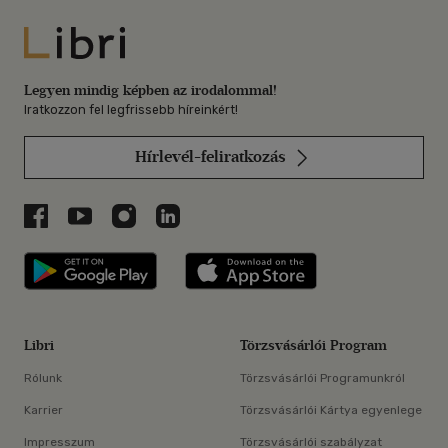
Libri
Legyen mindig képben az irodalommal!
Iratkozzon fel legfrissebb híreinkért!
Hírlevél-feliratkozás
Libri a Facebookon
Libri a Youtube-on
Libri az Instagramon
Libri a LinkedInen
Libri applikáció Szerezd meg: Google P
Libri applikáció 
Libri
Törzsvásárlói Program
Rólunk
Törzsvásárlói Programunkról
Karrier
Törzsvásárlói Kártya egyenlege
Impresszum
Törzsvásárlói szabályzat