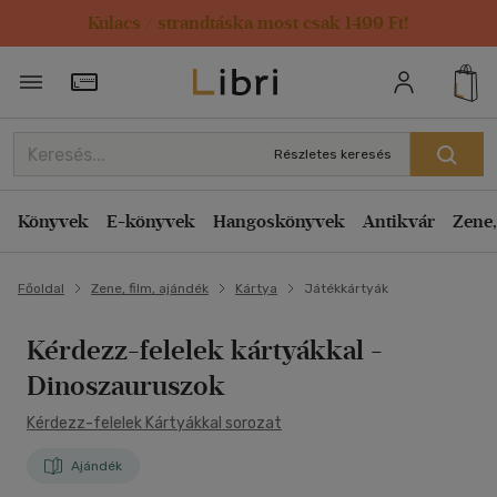
Kulacs / strandtáska most csak 1499 Ft!
Törzsvásárlói Kártya adatai
Részletes keresés
Könyvek
E-könyvek
Hangoskönyvek
Antikvár
Zene,
Főoldal
Zene, film, ajándék
Kártya
Játékkártyák
Kérdezz-felelek kártyákkal -
Dinoszauruszok
Kérdezz-felelek Kártyákkal sorozat
Ajándék