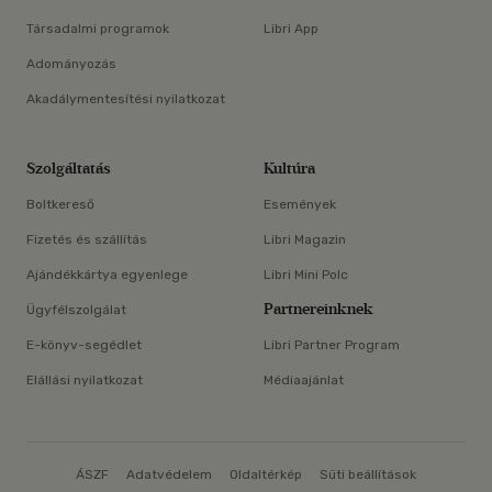
Társadalmi programok
Libri App
Adományozás
Akadálymentesítési nyilatkozat
Szolgáltatás
Kultúra
Boltkereső
Események
Fizetés és szállítás
Libri Magazin
Ajándékkártya egyenlege
Libri Mini Polc
Partnereinknek
Ügyfélszolgálat
E-könyv-segédlet
Libri Partner Program
Elállási nyilatkozat
Médiaajánlat
ÁSZF
Adatvédelem
Oldaltérkép
Süti beállítások