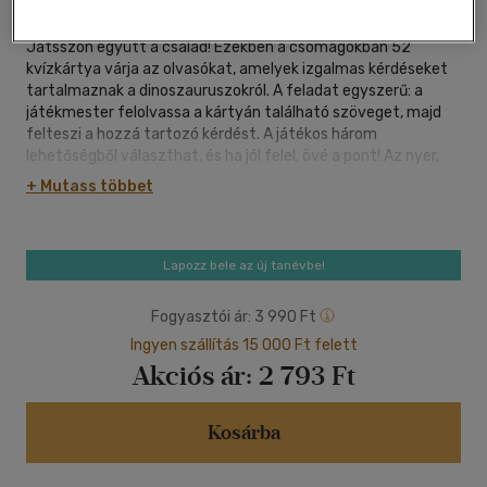
Játsszon együtt a család! Ezekben a csomagokban 52
kvízkártya várja az olvasókat, amelyek izgalmas kérdéseket
tartalmaznak a dinoszauruszokról. A feladat egyszerű: a
játékmester felolvassa a kártyán található szöveget, majd
felteszi a hozzá tartozó kérdést. A játékos három
lehetőségből választhat, és ha jól felel, övé a pont! Az nyer,
aki a legtöbb pontot szerzi. Indulhat a kvízparti?
+ Mutass többet
Lapozz bele az új tanévbe!
Fogyasztói ár:
3 990 Ft
Ingyen szállítás 15 000 Ft felett
Akciós ár:
2 793 Ft
Kosárba