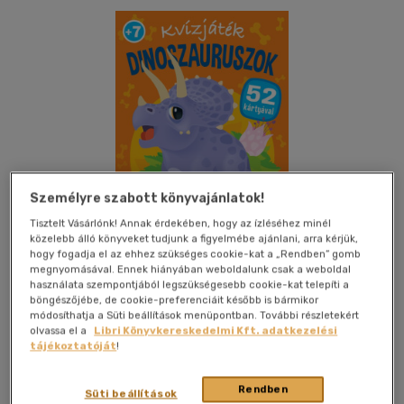
Személyre szabott könyvajánlatok!
Tisztelt Vásárlónk! Annak érdekében, hogy az ízléséhez minél
Csak online
közelebb álló könyveket tudjunk a figyelmébe ajánlani, arra kérjük,
hogy fogadja el az ehhez szükséges cookie-kat a „Rendben” gomb
megnyomásával. Ennek hiányában weboldalunk csak a weboldal
használata szempontjából legszükségesebb cookie-kat telepíti a
böngészőjébe, de cookie-preferenciáit később is bármikor
módosíthatja a Süti beállítások menüpontban. További részletekért
Kívánságlistához adom
Megosztom
olvassa el a
Libri Könyvkereskedelmi Kft. adatkezelési
tájékoztatóját
!
Napraforgó 2005 Kft
|
2024
|
magyar nyelvű
|
dobozban
|
Rendben
Süti beállítások
52 oldal