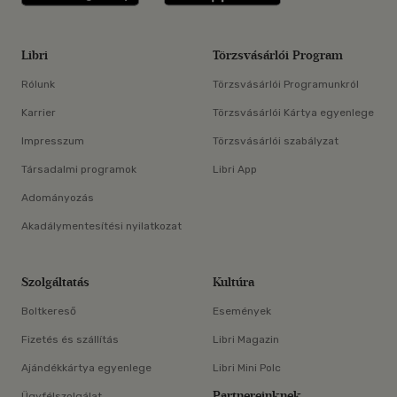
Libri
Törzsvásárlói Program
Rólunk
Törzsvásárlói Programunkról
Karrier
Törzsvásárlói Kártya egyenlege
Impresszum
Törzsvásárlói szabályzat
Társadalmi programok
Libri App
Adományozás
Akadálymentesítési nyilatkozat
Szolgáltatás
Kultúra
Boltkereső
Események
Fizetés és szállítás
Libri Magazin
Ajándékkártya egyenlege
Libri Mini Polc
Partnereinknek
Ügyfélszolgálat