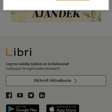
Libri
Legyen mindig képben az irodalommal!
Iratkozzon fel legfrissebb híreinkért!
Hírlevél-feliratkozás
Libri a Facebookon
Libri a Youtube-on
Libri az Instagramon
Libri a LinkedInen
Libri applikáció Szerezd meg: Google P
Libri applikáció 