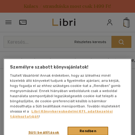
Kulacs / strandtáska most csak 1499 Ft!
Törzsvásárlói Kártya adatai
Részletes keresés
Könyvek
E-könyvek
Hangoskönyvek
Antikvár
Zene,
Személyre szabott könyvajánlatok!
Tisztelt Vásárlónk! Annak érdekében, hogy az ízléséhez minél
Főoldal
Könyvek - régi
Művészet és építészet
közelebb álló könyveket tudjunk a figyelmébe ajánlani, arra kérjük,
hogy fogadja el az ehhez szükséges cookie-kat a „Rendben” gomb
Fényképezés, fotóművészet
megnyomásával. Ennek hiányában weboldalunk csak a weboldal
használata szempontjából legszükségesebb cookie-kat telepíti a
böngészőjébe, de cookie-preferenciáit később is bármikor
módosíthatja a Süti beállítások menüpontban. További részletekért
olvassa el a
Libri Könyvkereskedelmi Kft. adatkezelési
tájékoztatóját
!
Rendben
Süti beállítások