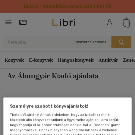
Kulacs / strandtáska most csak 1499 Ft!
Szűrés
Rendezés
Törzsvásárlói Kártya adatai
Rendezés
Típus
Kiadás éve szerint csökkenő
Könyv
(3)
Részletes keresés
Kiadás éve szerint növekvő
Ár szerint csökkenő
Könyvek
E-könyvek
Hangoskönyvek
Antikvár
Zene,
Ár szerint
Ár szerint növekvő
4500 Ft felett
(3)
Az Álomgyár Kiadó ajánlata
Eladott darabszám szerint csökkenő
Eladott darabszám szerint növekvő
Korosztály szerint
Cím szerint A-Z
Felnőtt
(3)
Szűrés
Rendezés
Személyre szabott könyvajánlatok!
Szerző szerint A-Z
Tisztelt Vásárlónk! Annak érdekében, hogy az ízléséhez minél
Nyelv szerint
közelebb álló könyveket tudjunk a figyelmébe ajánlani, arra kérjük,
Összesen
3
db
Megjelenítés
hogy fogadja el az ehhez szükséges cookie-kat a „Rendben” gomb
Magyar
(3)
megnyomásával. Ennek hiányában weboldalunk csak a weboldal
20 db / oldal