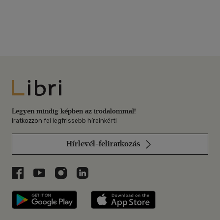
Libri
Legyen mindig képben az irodalommal!
Iratkozzon fel legfrissebb híreinkért!
Hírlevél-feliratkozás
Libri a Facebookon
Libri a Youtube-on
Libri az Instagramon
Libri a LinkedInen
Libri applikáció Szerezd meg: Google P
Libri applikáció 