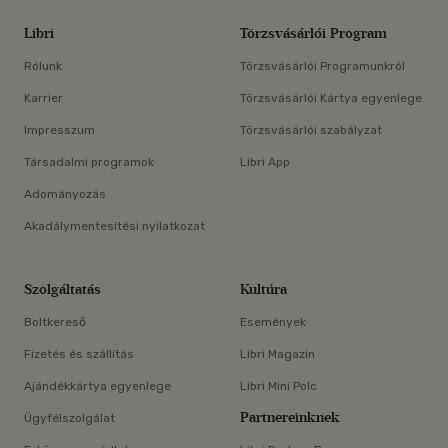
Libri
Törzsvásárlói Program
Rólunk
Törzsvásárlói Programunkról
Karrier
Törzsvásárlói Kártya egyenlege
Impresszum
Törzsvásárlói szabályzat
Társadalmi programok
Libri App
Adományozás
Akadálymentesítési nyilatkozat
Szolgáltatás
Kultúra
Boltkereső
Események
Fizetés és szállítás
Libri Magazin
Ajándékkártya egyenlege
Libri Mini Polc
Partnereinknek
Ügyfélszolgálat