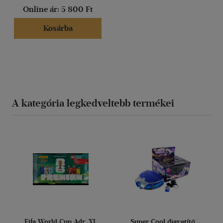
Online ár:
5 800 Ft
(1)
(1)
Kosárba
(1)
(290)
Alkalmaz
A kategória legkedveltebb termékei
Fifa World Cup Adr. XL
Super Cool diavetítő