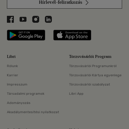
Hírlevél-feliratkozás
Libri a Facebookon
Libri a Youtube-on
Libri az Instagramon
Libri a LinkedInen
Libri applikáció Szerezd meg: Google P
Libri applikáció 
Libri
Törzsvásárlói Program
Rólunk
Törzsvásárlói Programunkról
Karrier
Törzsvásárlói Kártya egyenlege
Impresszum
Törzsvásárlói szabályzat
Társadalmi programok
Libri App
Adományozás
Akadálymentesítési nyilatkozat