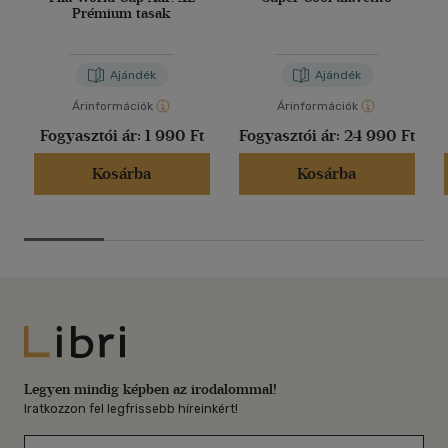
Prémium tasak
Ajándék
Ajándék
Árinformációk
Árinformációk
Fogyasztói ár:
1 990 Ft
Fogyasztói ár:
24 990 Ft
Kosárba
Kosárba
Libri
Legyen mindig képben az irodalommal!
Iratkozzon fel legfrissebb híreinkért!