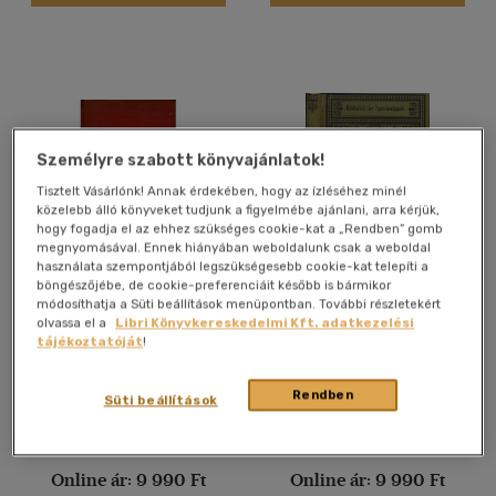
Nyelv szerint
Magyar
(1114)
Angol
(48392)
Angol-német-francia-
magyar
(1)
Személyre szabott könyvajánlatok!
Francia
(3708)
Tisztelt Vásárlónk! Annak érdekében, hogy az ízléséhez minél
Héber
(1)
közelebb álló könyveket tudjunk a figyelmébe ajánlani, arra kérjük,
hogy fogadja el az ehhez szükséges cookie-kat a „Rendben” gomb
Holland
(145)
megnyomásával. Ennek hiányában weboldalunk csak a weboldal
használata szempontjából legszükségesebb cookie-kat telepíti a
Latin
(255)
böngészőjébe, de cookie-preferenciáit később is bármikor
Kärnten. Ein
Assyrische Sprachlehre
módosíthatja a Süti beállítások menüpontban. További részletekért
Latin
(1)
Reisehandbuch
und Keilschriftkunde für
olvassa el a
Libri Könyvkereskedelmi Kft. adatkezelési
das Selbststudium.
több nyelv megjelenítése
Dr. Gustav Zoepfl (szerk.)
J. Rosenberg
tájékoztatóját
!
Antikvár partner
Antikvár partner
Rendben
Süti beállítások
Vélemény szerint
(38)
Árinformációk
Árinformációk
Online ár:
9 990 Ft
Online ár:
9 990 Ft
(3)