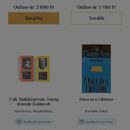
Online ár:
2 990 Ft
Online ár:
1 780 Ft
Kosárba
Tovább
2 db. Diákkönyvtár: Görög
Once in a Lifetime
drámák (Leláncolt
Prométheusz + Antigoné +
Homérosz, Aiszkhülosz,
Danielle Steel
Íphigeneia Auliszban + A
Szophoklész, Arisztophanész
madarak) + Iliász -
Antikvár partner
Antikvár partner
Odüsszeia - Szemelvények