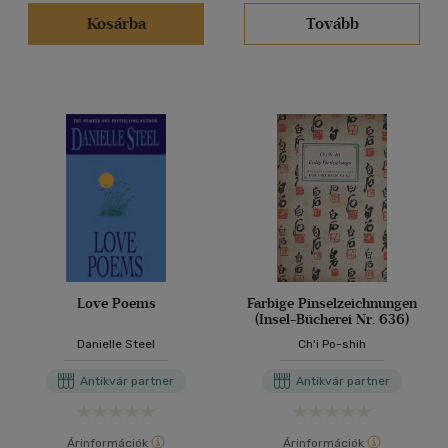
(1)
Kosárba
Tovább
(1)
(10)
(171260)
Alkalmaz
Love Poems
Farbige Pinselzeichnungen
(Insel-Bücherei Nr. 636)
Danielle Steel
Ch'i Po-shih
Antikvár partner
Antikvár partner
Árinformációk
Árinformációk