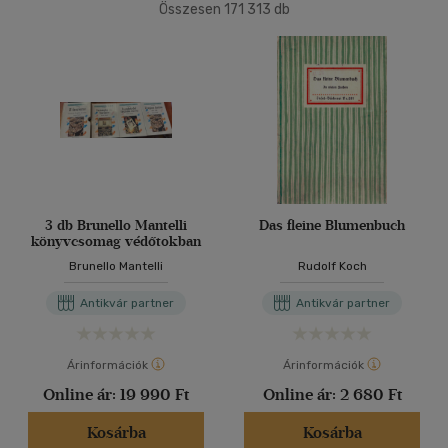
(81556)
Összesen
171 313
db
2500 Ft - 4500 Ft
(49650)
40 db / oldal
4500 Ft felett
(42785)
Alkalmaz
Korosztály szerint
Gyermek
(536)
0 - 3 év
(2)
3 - 6 év
(5)
3 db Brunello Mantelli
Das fleine Blumenbuch
könyvcsomag védőtokban
mind
(493)
Brunello Mantelli
Rudolf Koch
Ifjúsági
(83)
6 -10 év
(20)
Antikvár partner
Antikvár partner
mind
(60)
Gyermek és ifjúsági
(2)
Árinformációk
Árinformációk
Felnőtt
(636)
Online ár:
19 990 Ft
Online ár:
2 680 Ft
Kosárba
Kosárba