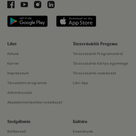
Libri a Facebookon
Libri a Youtube-on
Libri az Instagramon
Libri a LinkedInen
Libri applikáció Szerezd meg: Google P
Libri applikáció 
Libri
Törzsvásárlói Program
Rólunk
Törzsvásárlói Programunkról
Karrier
Törzsvásárlói Kártya egyenlege
Impresszum
Törzsvásárlói szabályzat
Társadalmi programok
Libri App
Adományozás
Akadálymentesítési nyilatkozat
Szolgáltatás
Kultúra
Boltkereső
Események