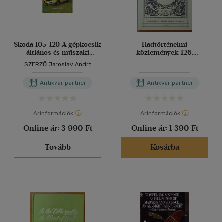
Skoda 105-120 A gépkocsik
Hadtörténelmi
áltlános és műszaki
közlemények 126.
alapadatai, Motor, A
évfolyam 3. szám 2013
SZERZŐ Jaroslav Andrt
tengelykapcsoló. A
SZERKESZTŐ Hack Emil
sebességváltómű és a
FORDÍTÓ Takács Lajos LEKTOR
Antikvár partner
Antikvár partner
tengelyhajtás, A hátsó
Jung Péter
futómű, Fekete-fehér
fotókkal illusztrálva.
Tankönyvi szám: 42 029.
Árinformációk
Árinformációk
Online ár:
3 990 Ft
Online ár:
1 390 Ft
Tovább
Kosárba