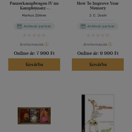
Panzerkampfwagen IV im
How To Improve Your
Kampfeinsatz -
Memory
Panzerkampfwagen IV in
Markus Zöllner
J. C. Joshi
Combat (Német-Angol
nyelvű)
Antikvár partner
Antikvár partner
Árinformációk
Árinformációk
Online ár:
7 990 Ft
Online ár:
9 990 Ft
Kosárba
Kosárba