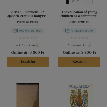
2 DVD: Emanuelle 1-2.
The education of young
ajándék erotikus könyvvel
children as a community
M.M. szeretői, ahogy a
project.
MIskolczi Miklós
Aldo Fortunati
barátjának elmesélte volna
Antikvár partner
Antikvár partner
Árinformációk
Árinformációk
Online ár:
3 669 Ft
Online ár:
8 700 Ft
Kosárba
Kosárba