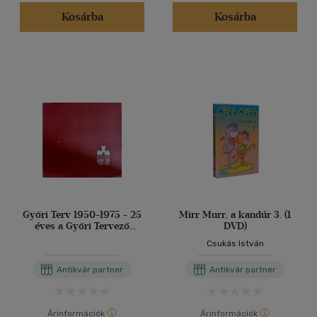
(2)
Kosárba
Kosárba
(1)
(9)
(171297)
Alkalmaz
Győri Terv 1950-1975 - 25
Mirr Murr, a kandúr 3. (1
éves a Győri Tervező
DVD)
Vállalat
Csukás István
Antikvár partner
Antikvár partner
Árinformációk
Árinformációk