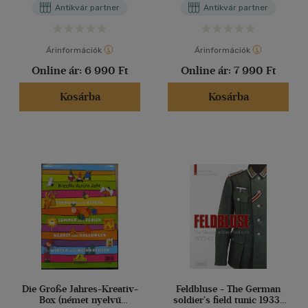
Antikvár partner
Antikvár partner
Árinformációk
Árinformációk
Online ár:
6 990 Ft
Online ár:
7 990 Ft
Kosárba
Kosárba
Die Große Jahres-Kreativ-
Feldbluse - The German
Box (német nyelvű
soldier's field tunic 1933-