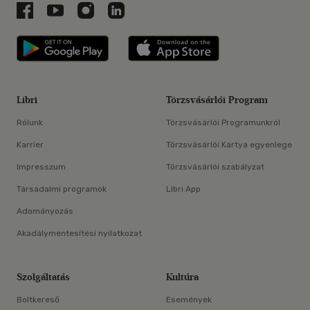
Libri a Facebookon
Libri a Youtube-on
Libri az Instagramon
Libri a LinkedInen
Libri applikáció Szerezd meg: Google P
Libri applikáció 
Libri
Törzsvásárlói Program
Rólunk
Törzsvásárlói Programunkról
Karrier
Törzsvásárlói Kártya egyenlege
Impresszum
Törzsvásárlói szabályzat
Társadalmi programok
Libri App
Adományozás
Akadálymentesítési nyilatkozat
Szolgáltatás
Kultúra
Boltkereső
Események