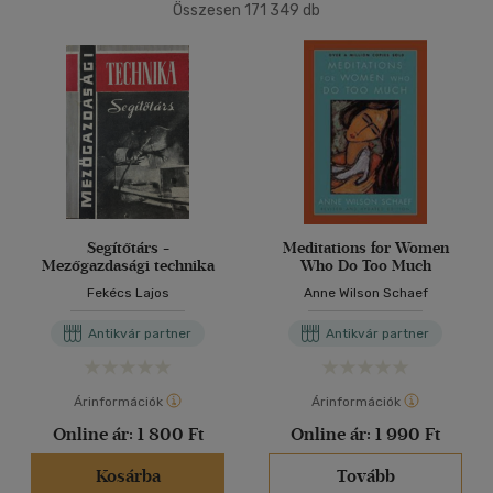
(81548)
Összesen
171 349
db
2500 Ft - 4500 Ft
(49686)
40 db / oldal
4500 Ft felett
(42795)
Alkalmaz
Korosztály szerint
Gyermek
(536)
0 - 3 év
(2)
3 - 6 év
(5)
Segítőtárs -
Meditations for Women
Mezőgazdasági technika
Who Do Too Much
mind
(493)
Fekécs Lajos
Anne Wilson Schaef
Ifjúsági
(83)
6 -10 év
(20)
Antikvár partner
Antikvár partner
mind
(60)
Gyermek és ifjúsági
(2)
Árinformációk
Árinformációk
Felnőtt
(636)
Online ár:
1 800 Ft
Online ár:
1 990 Ft
Kosárba
Tovább