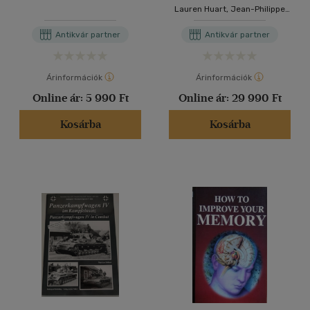
évszakos, gyermek
45
Lauren Huart, Jean-Philippe
foglalkoztatókönyv tokban)
Borg
Antikvár partner
Antikvár partner
Árinformációk
Árinformációk
Online ár:
5 990 Ft
Online ár:
29 990 Ft
Kosárba
Kosárba