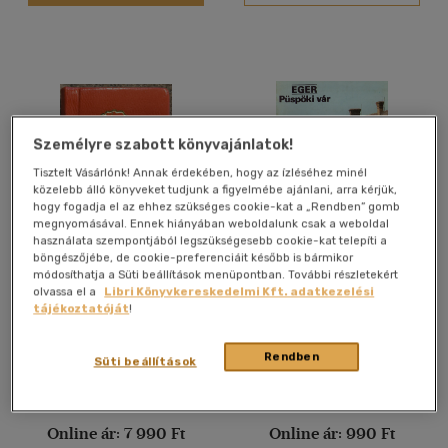
Nyelv szerint
Magyar
(1114)
Angol
(48408)
Angol-német-francia-
magyar
(1)
Személyre szabott könyvajánlatok!
Francia
(3702)
Tisztelt Vásárlónk! Annak érdekében, hogy az ízléséhez minél
Héber
(1)
közelebb álló könyveket tudjunk a figyelmébe ajánlani, arra kérjük,
hogy fogadja el az ehhez szükséges cookie-kat a „Rendben” gomb
Holland
(145)
megnyomásával. Ennek hiányában weboldalunk csak a weboldal
használata szempontjából legszükségesebb cookie-kat telepíti a
Latin
(256)
böngészőjébe, de cookie-preferenciáit később is bármikor
János vitéz - A helység
Eger - Püspöki vár
módosíthatja a Süti beállítások menüpontban. További részletekért
Latin
(1)
kalapácsa - Az apostol
olvassa el a
Libri Könyvkereskedelmi Kft. adatkezelési
(minikönyv)
több nyelv megjelenítése
Petőfi Sándor
tájékoztatóját
!
Antikvár partner
Antikvár partner
Rendben
Süti beállítások
Vélemény szerint
(37)
Árinformációk
Árinformációk
Online ár:
7 990 Ft
Online ár:
990 Ft
(3)