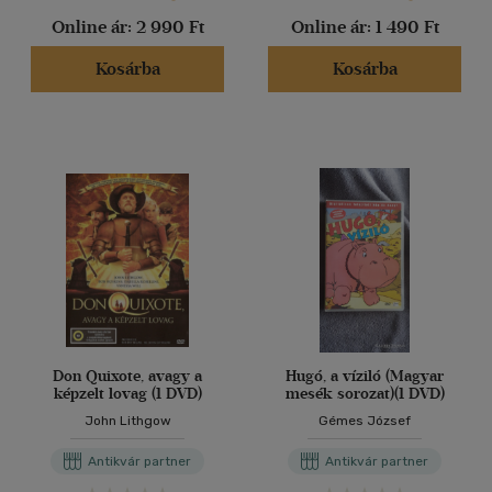
Online ár:
2 990 Ft
Online ár:
1 490 Ft
Kosárba
Kosárba
Don Quixote, avagy a
Hugó, a víziló (Magyar
képzelt lovag (1 DVD)
mesék sorozat)(1 DVD)
John Lithgow
Gémes József
Antikvár partner
Antikvár partner