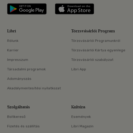
Libri applikáció Szerezd meg: Google P
Libri applikáció 
Libri
Törzsvásárlói Program
Rólunk
Törzsvásárlói Programunkról
Karrier
Törzsvásárlói Kártya egyenlege
Impresszum
Törzsvásárlói szabályzat
Társadalmi programok
Libri App
Adományozás
Akadálymentesítési nyilatkozat
Szolgáltatás
Kultúra
Boltkereső
Események
Fizetés és szállítás
Libri Magazin