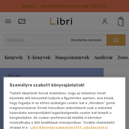
Kulacs / strandtáska most csak 1499 Ft!
Törzsvásárlói Kártya adatai
Részletes keresés
Könyvek
E-könyvek
Hangoskönyvek
Antikvár
Zene,
Személyre szabott könyvajánlatok!
Tisztelt Vásárlónk! Annak érdekében, hogy az ízléséhez minél
közelebb álló könyveket tudjunk a figyelmébe ajánlani, arra kérjük,
hogy fogadja el az ehhez szükséges cookie-kat a „Rendben” gomb
megnyomásával. Ennek hiányában weboldalunk csak a weboldal
használata szempontjából legszükségesebb cookie-kat telepíti a
böngészőjébe, de cookie-preferenciáit később is bármikor
módosíthatja a Süti beállítások menüpontban. További részletekért
olvassa el a
Libri Könyvkereskedelmi Kft. adatkezelési