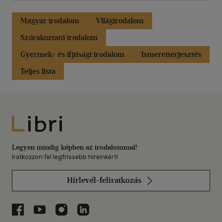
Magyar irodalom
Világirodalom
Szórakoztató irodalom
Gyermek- és ifjúsági irodalom
Ismeretterjesztés
Teljes lista
Libri
Legyen mindig képben az irodalommal!
Iratkozzon fel legfrissebb híreinkért!
Hírlevél-feliratkozás
Libri a Facebookon
Libri a Youtube-on
Libri az Instagramon
Libri a LinkedInen