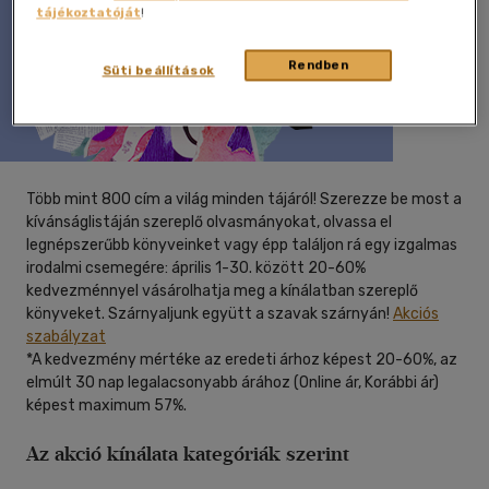
tájékoztatóját
!
Rendben
Süti beállítások
Több mint 800 cím a világ minden tájáról! Szerezze be most a
kívánságlistáján szereplő olvasmányokat, olvassa el
legnépszerűbb könyveinket vagy épp találjon rá egy izgalmas
irodalmi csemegére: április 1-30. között 20-60%
kedvezménnyel vásárolhatja meg a kínálatban szereplő
könyveket. Szárnyaljunk együtt a szavak szárnyán!
Akciós
szabályzat
*A kedvezmény mértéke az eredeti árhoz képest 20-60%, az
elmúlt 30 nap legalacsonyabb árához (Online ár, Korábbi ár)
képest maximum 57%.
Az akció kínálata kategóriák szerint