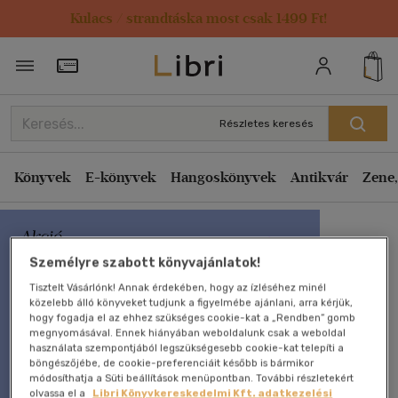
Kulacs / strandtáska most csak 1499 Ft!
Törzsvásárlói Kártya adatai
Részletes keresés
Könyvek
E-könyvek
Hangoskönyvek
Antikvár
Zene,
Személyre szabott könyvajánlatok!
Tisztelt Vásárlónk! Annak érdekében, hogy az ízléséhez minél
közelebb álló könyveket tudjunk a figyelmébe ajánlani, arra kérjük,
hogy fogadja el az ehhez szükséges cookie-kat a „Rendben” gomb
megnyomásával. Ennek hiányában weboldalunk csak a weboldal
használata szempontjából legszükségesebb cookie-kat telepíti a
böngészőjébe, de cookie-preferenciáit később is bármikor
módosíthatja a Süti beállítások menüpontban. További részletekért
olvassa el a
Libri Könyvkereskedelmi Kft. adatkezelési