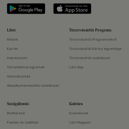
Libri applikáció Szerezd meg: Google P
Libri applikáció 
Libri
Törzsvásárlói Program
Rólunk
Törzsvásárlói Programunkról
Karrier
Törzsvásárlói Kártya egyenlege
Impresszum
Törzsvásárlói szabályzat
Társadalmi programok
Libri App
Adományozás
Akadálymentesítési nyilatkozat
Szolgáltatás
Kultúra
Boltkereső
Események
Fizetés és szállítás
Libri Magazin