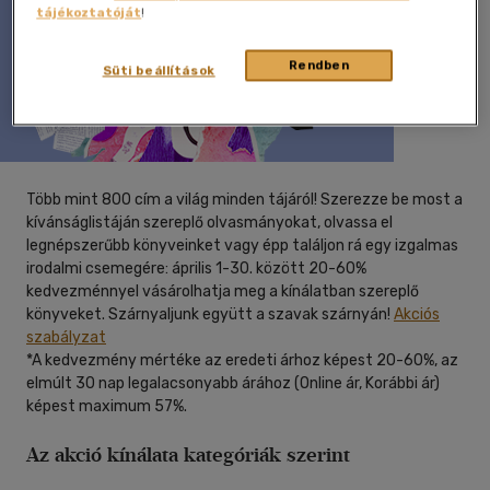
tájékoztatóját
!
Rendben
Süti beállítások
Több mint 800 cím a világ minden tájáról! Szerezze be most a
kívánságlistáján szereplő olvasmányokat, olvassa el
legnépszerűbb könyveinket vagy épp találjon rá egy izgalmas
irodalmi csemegére: április 1-30. között 20-60%
kedvezménnyel vásárolhatja meg a kínálatban szereplő
könyveket. Szárnyaljunk együtt a szavak szárnyán!
Akciós
szabályzat
*A kedvezmény mértéke az eredeti árhoz képest 20-60%, az
elmúlt 30 nap legalacsonyabb árához (Online ár, Korábbi ár)
képest maximum 57%.
Az akció kínálata kategóriák szerint