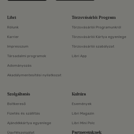
Libri
Törzsvásárlói Program
Rólunk
Törzsvásárlói Programunkról
Karrier
Törzsvásárlói Kártya egyenlege
Impresszum
Törzsvásárlói szabályzat
Társadalmi programok
Libri App
Adományozás
Akadálymentesítési nyilatkozat
Szolgáltatás
Kultúra
Boltkereső
Események
Fizetés és szállítás
Libri Magazin
Ajándékkártya egyenlege
Libri Mini Polc
Partnereinknek
Ügyfélszolgálat