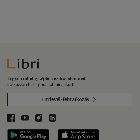
Libri
Legyen mindig képben az irodalommal!
Iratkozzon fel legfrissebb híreinkért!
Hírlevél-feliratkozás
Libri a Facebookon
Libri a Youtube-on
Libri az Instagramon
Libri a LinkedInen
Libri applikáció Szerezd meg: Google P
Libri applikáció 