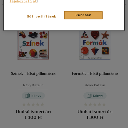
tájékoztatóját
!
Korosztály szerint
20 db / oldal
Összesen
2
db
Gyermek
(2)
Rendben
Süti beállítások
40 db / oldal
3 - 6 év
(2)
Alkalmaz
Vélemény szerint
(2)
Alkalmaz
Színek - Első pillantásra
Formák - Első pillantásra
Révy Katalin
Révy Katalin
Könyv
Könyv
Utolsó ismert ár:
Utolsó ismert ár:
1 300 Ft
1 300 Ft