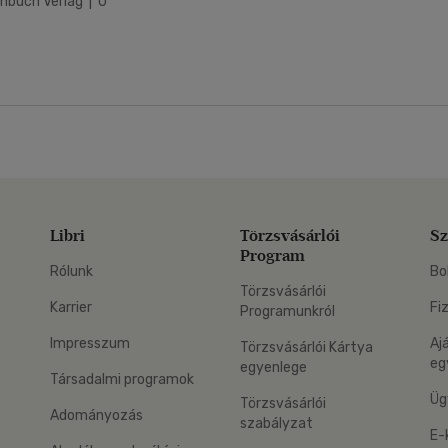
nbuch Verlag | 0
Libri
Törzsvásárlói
Sz
Program
Rólunk
Bo
Törzsvásárlói
Karrier
Fi
Programunkról
Impresszum
Aj
Törzsvásárlói Kártya
eg
egyenlege
Társadalmi programok
Üg
Törzsvásárlói
Adományozás
szabályzat
E-