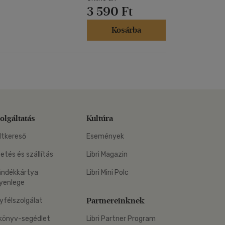
3 590 Ft
Kosárba
olgáltatás
Kultúra
ltkereső
Események
zetés és szállítás
Libri Magazin
ándékkártya
Libri Mini Polc
yenlege
Partnereinknek
yfélszolgálat
könyv-segédlet
Libri Partner Program