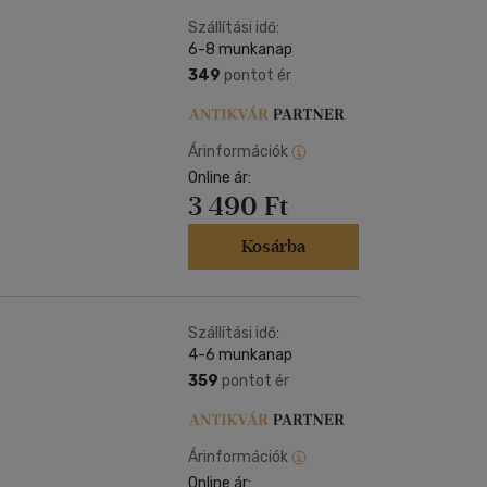
Kártya
Vallás, mitológia
m
Szállítási idő:
Képeslap
6-8 munkanap
és Természet
yv
Naptár
349
pontot ér
k
Papír, írószer
ok
Árinformációk
Online ár:
3 490 Ft
Kosárba
Szállítási idő:
4-6 munkanap
359
pontot ér
Árinformációk
Online ár: