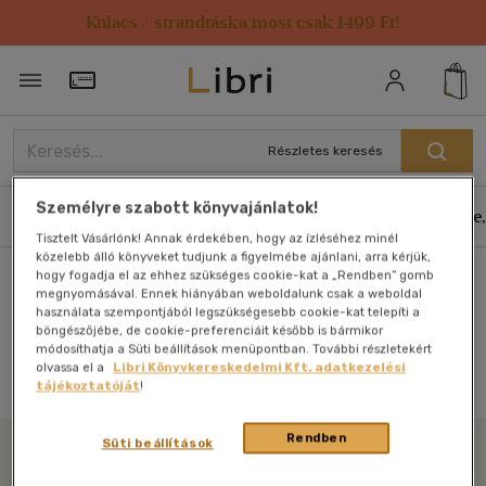
Kulacs / strandtáska most csak 1499 Ft!
Törzsvásárlói Kártya adatai
Részletes keresés
Személyre szabott könyvajánlatok!
Könyvek
E-könyvek
Hangoskönyvek
Antikvár
Zene,
Tisztelt Vásárlónk! Annak érdekében, hogy az ízléséhez minél
közelebb álló könyveket tudjunk a figyelmébe ajánlani, arra kérjük,
hogy fogadja el az ehhez szükséges cookie-kat a „Rendben” gomb
Főoldal
megnyomásával. Ennek hiányában weboldalunk csak a weboldal
használata szempontjából legszükségesebb cookie-kat telepíti a
böngészőjébe, de cookie-preferenciáit később is bármikor
módosíthatja a Süti beállítások menüpontban. További részletekért
Antikvár könyv (0db)
olvassa el a
Libri Könyvkereskedelmi Kft. adatkezelési
tájékoztatóját
!
Rendben
Süti beállítások
Libri