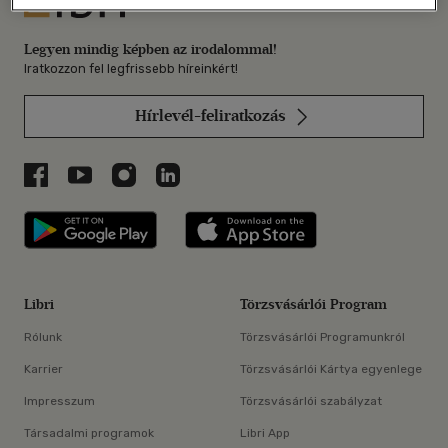
Legyen mindig képben az irodalommal!
Iratkozzon fel legfrissebb híreinkért!
Hírlevél-feliratkozás
Libri a Facebookon
Libri a Youtube-on
Libri az Instagramon
Libri a LinkedInen
Libri applikáció Szerezd meg: Google P
Libri applikáció 
Libri
Törzsvásárlói Program
Rólunk
Törzsvásárlói Programunkról
Karrier
Törzsvásárlói Kártya egyenlege
Impresszum
Törzsvásárlói szabályzat
Társadalmi programok
Libri App