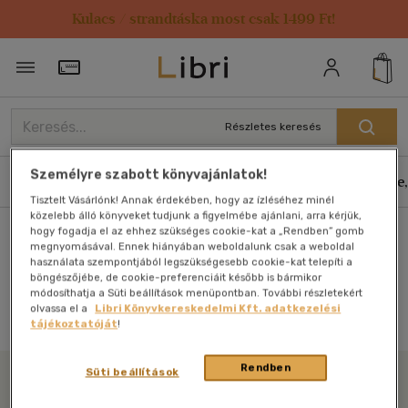
Kulacs / strandtáska most csak 1499 Ft!
Törzsvásárlói Kártya adatai
Részletes keresés
Személyre szabott könyvajánlatok!
Könyvek
E-könyvek
Hangoskönyvek
Antikvár
Zene,
Tisztelt Vásárlónk! Annak érdekében, hogy az ízléséhez minél
közelebb álló könyveket tudjunk a figyelmébe ajánlani, arra kérjük,
hogy fogadja el az ehhez szükséges cookie-kat a „Rendben” gomb
Főoldal
megnyomásával. Ennek hiányában weboldalunk csak a weboldal
használata szempontjából legszükségesebb cookie-kat telepíti a
böngészőjébe, de cookie-preferenciáit később is bármikor
módosíthatja a Süti beállítások menüpontban. További részletekért
Antikvár könyv (0db)
olvassa el a
Libri Könyvkereskedelmi Kft. adatkezelési
tájékoztatóját
!
Rendben
Süti beállítások
Libri