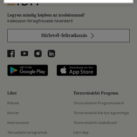
Legyen mindig képben az irodalommal!
Iratkozzon fel legfrissebb híreinkért!
Hírlevél-feliratkozás
Libri a Facebookon
Libri a Youtube-on
Libri az Instagramon
Libri a LinkedInen
Libri applikáció Szerezd meg: Google P
Libri applikáció 
Libri
Törzsvásárlói Program
Rólunk
Törzsvásárlói Programunkról
Karrier
Törzsvásárlói Kártya egyenlege
Impresszum
Törzsvásárlói szabályzat
Társadalmi programok
Libri App