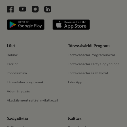
Libri a Facebookon
Libri a Youtube-on
Libri az Instagramon
Libri a LinkedInen
Libri applikáció Szerezd meg: Google P
Libri applikáció 
Libri
Törzsvásárlói Program
Rólunk
Törzsvásárlói Programunkról
Karrier
Törzsvásárlói Kártya egyenlege
Impresszum
Törzsvásárlói szabályzat
Társadalmi programok
Libri App
Adományozás
Akadálymentesítési nyilatkozat
Szolgáltatás
Kultúra