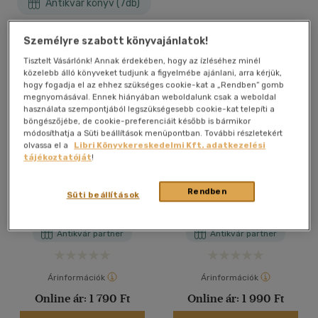
Antikvár könyv (7db)
Személyre szabott könyvajánlatok!
Tisztelt Vásárlónk! Annak érdekében, hogy az ízléséhez minél
közelebb álló könyveket tudjunk a figyelmébe ajánlani, arra kérjük,
hogy fogadja el az ehhez szükséges cookie-kat a „Rendben” gomb
megnyomásával. Ennek hiányában weboldalunk csak a weboldal
használata szempontjából legszükségesebb cookie-kat telepíti a
böngészőjébe, de cookie-preferenciáit később is bármikor
módosíthatja a Süti beállítások menüpontban. További részletekért
olvassa el a
Libri Könyvkereskedelmi Kft. adatkezelési
tájékoztatóját
!
SZÍNES IRODALOM 9.
SZÍNES IRODALOM 9.
(OH-MIR09TB)
(OH-MIR09TB)
Rendben
Süti beállítások
dr. Kiss Gabriella
dr. Kiss Gabriella
Antikvár partner
Antikvár partner
Árinformációk
Árinformációk
Online ár:
1 790 Ft
Online ár:
1 990 Ft