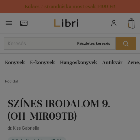
Kulacs / strandtáska most csak 1499 Ft!
Törzsvásárlói Kártya adatai
Részletes keresés
Könyvek
E-könyvek
Hangoskönyvek
Antikvár
Zene,
Főoldal
SZÍNES IRODALOM 9.
(OH-MIR09TB)
dr. Kiss Gabriella