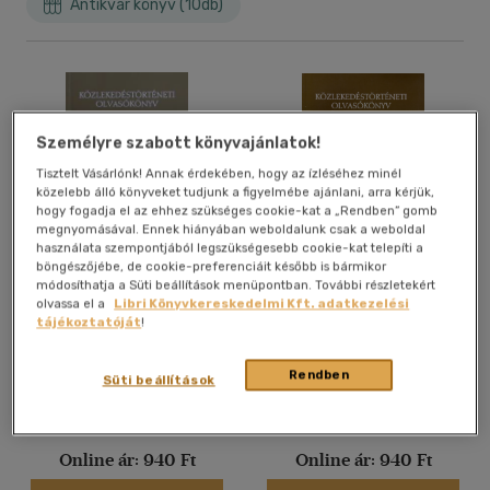
Antikvár könyv (10db)
Személyre szabott könyvajánlatok!
Tisztelt Vásárlónk! Annak érdekében, hogy az ízléséhez minél
közelebb álló könyveket tudjunk a figyelmébe ajánlani, arra kérjük,
hogy fogadja el az ehhez szükséges cookie-kat a „Rendben” gomb
megnyomásával. Ennek hiányában weboldalunk csak a weboldal
használata szempontjából legszükségesebb cookie-kat telepíti a
böngészőjébe, de cookie-preferenciáit később is bármikor
Közlekedéstörténeti
Közlekedéstörténeti
módosíthatja a Süti beállítások menüpontban. További részletekért
olvasókönyv
olvasókönyv
olvassa el a
Libri Könyvkereskedelmi Kft. adatkezelési
Csóti Ferenc (szerk.)
Csóti Ferenc (szerk.)
tájékoztatóját
!
Antikvár partner
Antikvár partner
Rendben
Süti beállítások
Árinformációk
Árinformációk
Online ár:
940 Ft
Online ár:
940 Ft