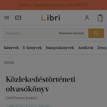
Kulacs / strandtáska most csak 1499 Ft!
Törzsvásárlói Kártya adatai
Részletes keresés
Könyvek
E-könyvek
Hangoskönyvek
Antikvár
Zene,
Főoldal
Közlekedéstörténeti
olvasókönyv
Csóti Ferenc (szerk.)