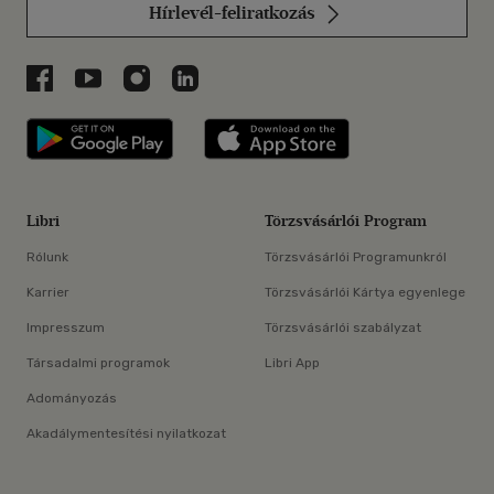
Hírlevél-feliratkozás
Libri a Facebookon
Libri a Youtube-on
Libri az Instagramon
Libri a LinkedInen
Libri applikáció Szerezd meg: Google P
Libri applikáció 
Libri
Törzsvásárlói Program
Rólunk
Törzsvásárlói Programunkról
Karrier
Törzsvásárlói Kártya egyenlege
Impresszum
Törzsvásárlói szabályzat
Társadalmi programok
Libri App
Adományozás
Akadálymentesítési nyilatkozat