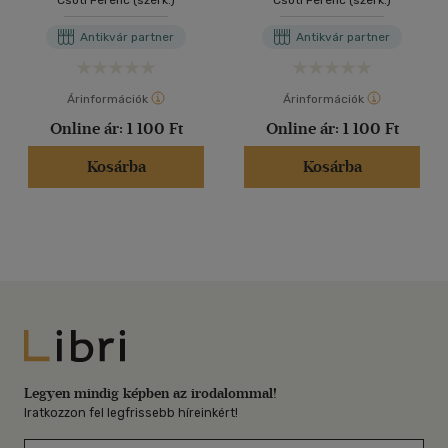
Csóti Ferenc (szerk.)
Csóti Ferenc (szerk.)
Antikvár partner
Antikvár partner
Árinformációk
Árinformációk
Online ár:
1 100 Ft
Online ár:
1 100 Ft
Kosárba
Kosárba
Libri
Legyen mindig képben az irodalommal!
Iratkozzon fel legfrissebb híreinkért!