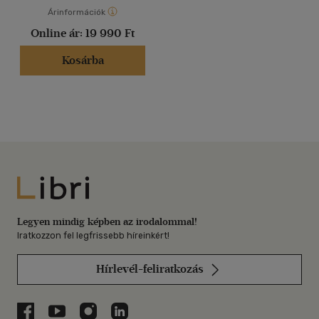
Árinformációk
Online ár:
19 990 Ft
Kosárba
Libri
Legyen mindig képben az irodalommal!
Iratkozzon fel legfrissebb híreinkért!
Hírlevél-feliratkozás
Libri a Facebookon
Libri a Youtube-on
Libri az Instagramon
Libri a LinkedInen