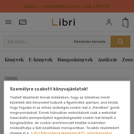
Kulacs / strandtáska most csak 1499 Ft!
Törzsvásárlói Kártya adatai
Részletes keresés
Könyvek
E-könyvek
Hangoskönyvek
Antikvár
Zene,
Főoldal
Személyre szabott könyvajánlatok!
Egész Szlovákia elfért egy
Tisztelt Vásárlónk! Annak érdekében, hogy az ízléséhez minél
közelebb álló könyveket tudjunk a figyelmébe ajánlani, arra kérjük,
hogy fogadja el az ehhez szükséges cookie-kat a „Rendben” gomb
tutajon...
megnyomásával. Ennek hiányában weboldalunk csak a weboldal
használata szempontjából legszükségesebb cookie-kat telepíti a
Demmel József
böngészőjébe, de cookie-preferenciáit később is bármikor
módosíthatja a Süti beállítások menüpontban. További részletekért
olvassa el a
Libri Könyvkereskedelmi Kft. adatkezelési