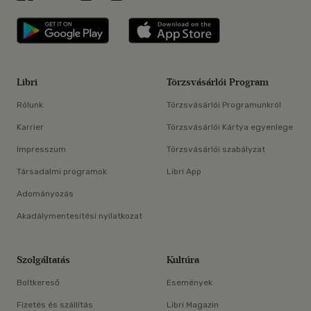
Libri applikáció Szerezd meg: Google P
Libri applikáció 
Libri
Törzsvásárlói Program
Rólunk
Törzsvásárlói Programunkról
Karrier
Törzsvásárlói Kártya egyenlege
Impresszum
Törzsvásárlói szabályzat
Társadalmi programok
Libri App
Adományozás
Akadálymentesítési nyilatkozat
Szolgáltatás
Kultúra
Boltkereső
Események
Fizetés és szállítás
Libri Magazin