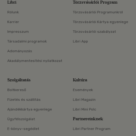
Libri
Törzsvásárlói Program
Rólunk
Törzsvásárlói Programunkról
Karrier
Törzsvásárlói Kártya egyenlege
Impresszum
Törzsvásárlói szabályzat
Társadalmi programok
Libri App
Adományozás
Akadálymentesítési nyilatkozat
Szolgáltatás
Kultúra
Boltkereső
Események
Fizetés és szállítás
Libri Magazin
Ajándékkártya egyenlege
Libri Mini Polc
Partnereinknek
Ügyfélszolgálat
E-könyv-segédlet
Libri Partner Program