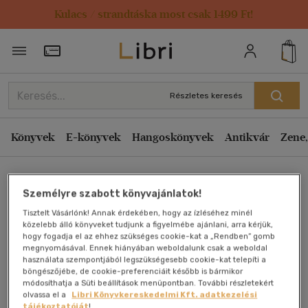
Kulacs / strandtáska most csak 1499 Ft!
Törzsvásárlói Kártya adatai
Részletes keresés
Könyvek
E-könyvek
Hangoskönyvek
Antikvár
Zene,
Főoldal
Személyre szabott könyvajánlatok!
Tisztelt Vásárlónk! Annak érdekében, hogy az ízléséhez minél
Szakácskönyvtár -
közelebb álló könyveket tudjunk a figyelmébe ajánlani, arra kérjük,
hogy fogadja el az ehhez szükséges cookie-kat a „Rendben” gomb
megnyomásával. Ennek hiányában weboldalunk csak a weboldal
Burgonya
használata szempontjából legszükségesebb cookie-kat telepíti a
böngészőjébe, de cookie-preferenciáit később is bármikor
módosíthatja a Süti beállítások menüpontban. További részletekért
Antikvár könyv (1db)
olvassa el a
Libri Könyvkereskedelmi Kft. adatkezelési
tájékoztatóját
!