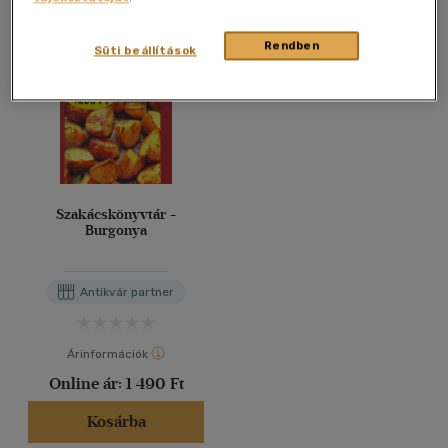
Rendben
Süti beállítások
Szakácskönyvtár -
Burgonya
Antikvár partner
Árinformációk
Online ár:
1 490 Ft
Kosárba