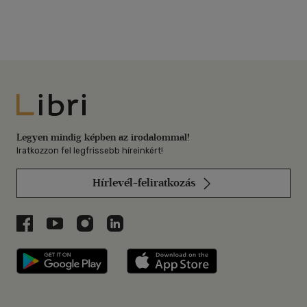
Libri
Legyen mindig képben az irodalommal!
Iratkozzon fel legfrissebb híreinkért!
Hírlevél-feliratkozás
Libri a Facebookon
Libri a Youtube-on
Libri az Instagramon
Libri a LinkedInen
Libri applikáció Szerezd meg: Google P
Libri applikáció 