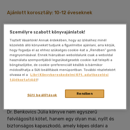
Ajánlott korosztály: 10-12 éveseknek
Személyre szabott könyvajánlatok!
Tisztelt Vásárlónk! Annak érdekében, hogy az ízléséhez minél
közelebb álló könyveket tudjunk a figyelmébe ajánlani, arra kérjük,
hogy fogadja el az ehhez szükséges cookie-kat a „Rendben” gomb
megnyomásával. Ennek hiányában weboldalunk csak a weboldal
használata szempontjából legszükségesebb cookie-kat telepíti a
böngészőjébe, de cookie-preferenciáit később is bármikor
módosíthatja a Süti beállítások menüpontban. További részletekért
olvassa el a
Libri Könyvkereskedelmi Kft. adatkezelési
tájékoztatóját
!
Rendben
Süti beállítások
Dr. Benkovics Júlia könyve nem egyszerű
felvilágosító kötet, hanem egy olyan mai, nyílt és
biztonságos kapaszkodó, amely képes oldani a