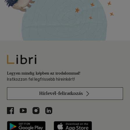
Libri
Legyen mindig képben az irodalommal!
Iratkozzon fel legfrissebb híreinkért!
Hírlevél-feliratkozás
Libri a Facebookon
Libri a Youtube-on
Libri az Instagramon
Libri a LinkedInen
Libri applikáció Szerezd meg: Google P
Libri applikáció 