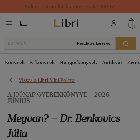
Kulacs / strandtáska most csak 1499 Ft!
Törzsvásárlói Kártya adatai
Részletes keresés
Könyvek
E-könyvek
Hangoskönyvek
Antikvár
Zene,
Vissza a Libri Mini Polcra
A HÓNAP GYEREKKÖNYVE – 2026
JÚNIUS
Megvan? – Dr. Benkovics
Júlia