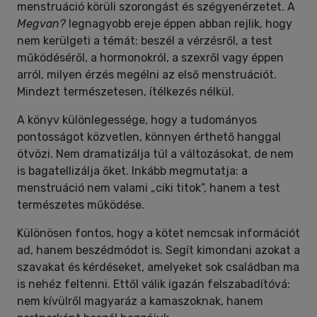
menstruáció körüli szorongást és szégyenérzetet. A
Megvan?
legnagyobb ereje éppen abban rejlik, hogy
nem kerülgeti a témát: beszél a vérzésről, a test
működéséről, a hormonokról, a szexről vagy éppen
arról, milyen érzés megélni az első menstruációt.
Mindezt természetesen, ítélkezés nélkül.
A könyv különlegessége, hogy a tudományos
pontosságot közvetlen, könnyen érthető hanggal
ötvözi. Nem dramatizálja túl a változásokat, de nem
is bagatellizálja őket. Inkább megmutatja: a
menstruáció nem valami „ciki titok”, hanem a test
természetes működése.
Különösen fontos, hogy a kötet nemcsak információt
ad, hanem beszédmódot is. Segít kimondani azokat a
szavakat és kérdéseket, amelyeket sok családban ma
is nehéz feltenni. Ettől válik igazán felszabadítóvá:
nem kívülről magyaráz a kamaszoknak, hanem