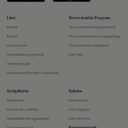
Libri
Törzsvásárlói Program
Rólunk
Törzsvásárlói Programunkról
Karrier
Törzsvásárlói Kártya egyenlege
Impresszum
Törzsvásárlói szabályzat
Társadalmi programok
Libri App
Adományozás
Akadálymentesítési nyilatkozat
Szolgáltatás
Kultúra
Boltkereső
Események
Fizetés és szállítás
Libri Magazin
Ajándékkártya egyenlege
Libri Mini Polc
Partnereinknek
Ügyfélszolgálat