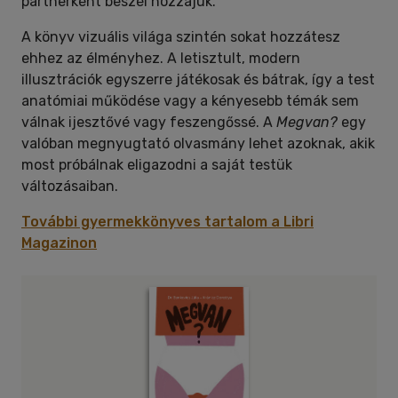
partnerként beszél hozzájuk.
A könyv vizuális világa szintén sokat hozzátesz
ehhez az élményhez. A letisztult, modern
illusztrációk egyszerre játékosak és bátrak, így a test
anatómiai működése vagy a kényesebb témák sem
válnak ijesztővé vagy feszengőssé. A
Megvan?
egy
valóban megnyugtató olvasmány lehet azoknak, akik
most próbálnak eligazodni a saját testük
változásaiban.
További gyermekkönyves tartalom a Libri
Magazinon