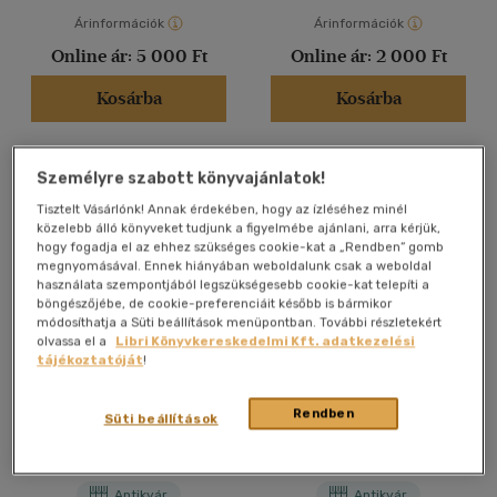
Árinformációk
Árinformációk
Vélemény szerint
Online ár:
5 000 Ft
Online ár:
2 000 Ft
(5)
Kosárba
Kosárba
(1)
(2)
(2213)
Személyre szabott könyvajánlatok!
Tisztelt Vásárlónk! Annak érdekében, hogy az ízléséhez minél
közelebb álló könyveket tudjunk a figyelmébe ajánlani, arra kérjük,
hogy fogadja el az ehhez szükséges cookie-kat a „Rendben” gomb
Alkalmaz
megnyomásával. Ennek hiányában weboldalunk csak a weboldal
használata szempontjából legszükségesebb cookie-kat telepíti a
böngészőjébe, de cookie-preferenciáit később is bármikor
módosíthatja a Süti beállítások menüpontban. További részletekért
olvassa el a
Libri Könyvkereskedelmi Kft. adatkezelési
tájékoztatóját
!
A teremtés üzenete
Tojástermelés a
Rendben
Süti beállítások
kisgazdaságban
Kisfaludy György
Miklósné Dr. Horváth Erzsébet
Antikvár
Antikvár