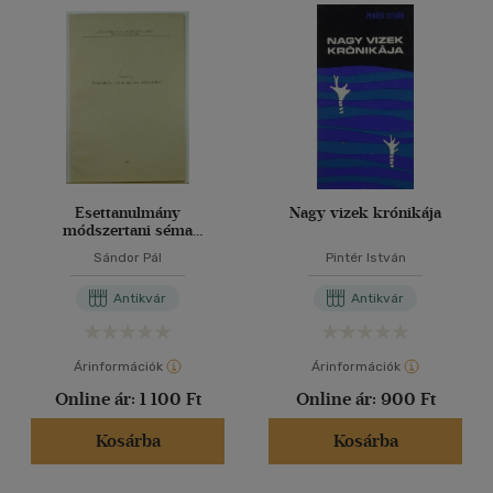
Esettanulmány
Nagy vizek krónikája
módszertani séma
kidolgozásához
Sándor Pál
Pintér István
Antikvár
Antikvár
Árinformációk
Árinformációk
Online ár:
1 100 Ft
Online ár:
900 Ft
Kosárba
Kosárba