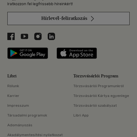
Iratkozzon fel legfrissebb híreinkért!
Hírlevél-feliratkozás
Libri a Facebookon
Libri a Youtube-on
Libri az Instagramon
Libri a LinkedInen
Libri applikáció Szerezd meg: Google P
Libri applikáció 
Libri
Törzsvásárlói Program
Rólunk
Törzsvásárlói Programunkról
Karrier
Törzsvásárlói Kártya egyenlege
Impresszum
Törzsvásárlói szabályzat
Társadalmi programok
Libri App
Adományozás
Akadálymentesítési nyilatkozat