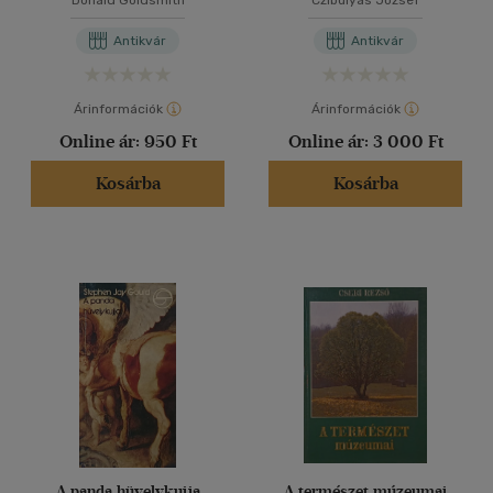
Donald Goldsmith
Czibulyás József
Antikvár
Antikvár
Árinformációk
Árinformációk
Online ár:
950 Ft
Online ár:
3 000 Ft
Kosárba
Kosárba
A panda hüvelykujja
A természet múzeumai