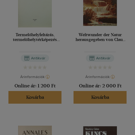
Termelőhelyfeltárás,
Weltwunder der Natur
termelőhelytérképezés
herausgegeben von Claus
számítógépes
Jürgen Frank
adatszolgáltatással
Antikvár
Antikvár
Árinformációk
Árinformációk
Online ár:
1 200 Ft
Online ár:
2 000 Ft
Kosárba
Kosárba