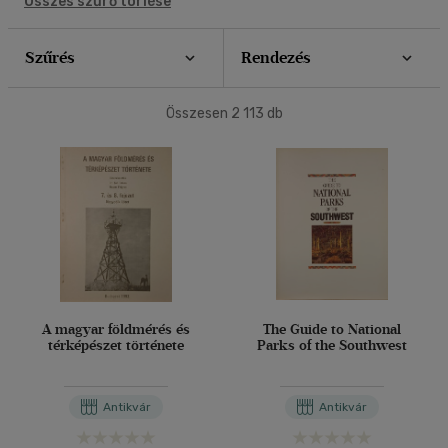
(460)
Összes szűrő törlése
4500 Ft felett
(442)
40 db / oldal
Szűrés
Rendezés
Korosztály szerint
Alkalmaz
Összesen
2 113
db
Ifjúsági
(2)
mind
(1)
Gyermek és ifjúsági
(2)
Felnőtt
(149)
Nyelv szerint
Magyar
(143)
A magyar földmérés és
The Guide to National
térképészet története
Parks of the Southwest
Angol
(10)
Német
(2)
Antikvár
Antikvár
Olasz
(1)