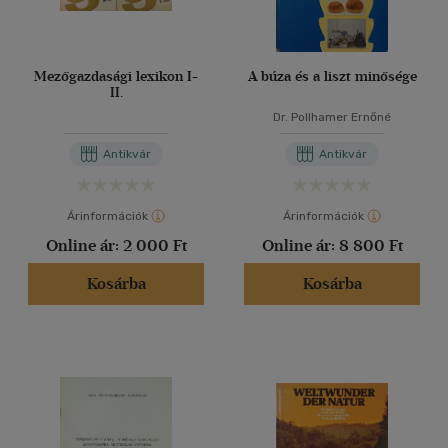
Mezőgazdasági lexikon I-
A búza és a liszt minősége
II.
Dr. Pollhamer Ernőné
Antikvár
Antikvár
Árinformációk
Árinformációk
Online ár:
2 000 Ft
Online ár:
8 800 Ft
Kosárba
Kosárba