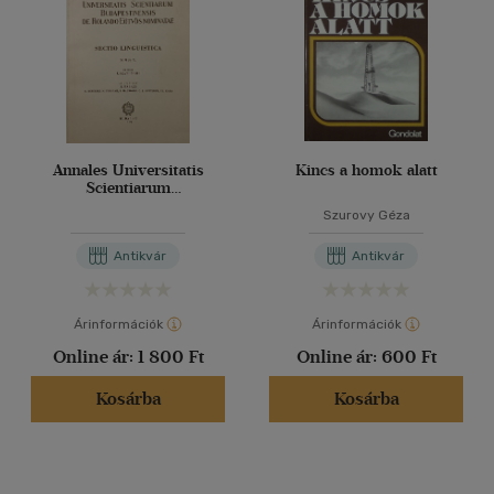
Annales Universitatis
Kincs a homok alatt
Scientiarum
Budapestinensis de
Szurovy Géza
Rolando Eötvös Nominatae
Antikvár
Antikvár
Árinformációk
Árinformációk
Online ár:
1 800 Ft
Online ár:
600 Ft
Kosárba
Kosárba