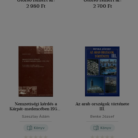
2 980 Ft
2 700 Ft
Nemzetiségi kérdés a
Az arab országok története
Kárpát-medencében 1956-
III.
1962
Szesztay Ádám
Benke József
Könyv
Könyv