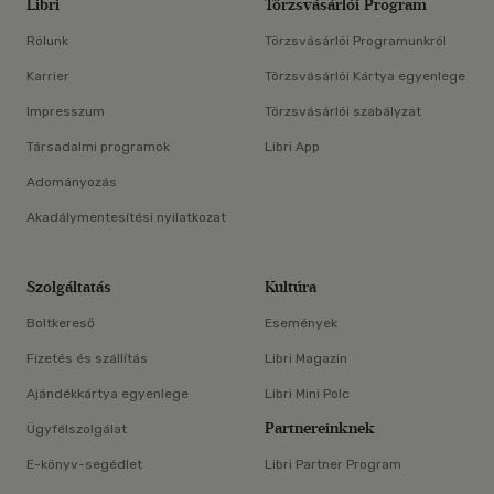
Libri
Törzsvásárlói Program
Rólunk
Törzsvásárlói Programunkról
Karrier
Törzsvásárlói Kártya egyenlege
Impresszum
Törzsvásárlói szabályzat
Társadalmi programok
Libri App
Adományozás
Akadálymentesítési nyilatkozat
Szolgáltatás
Kultúra
Boltkereső
Események
Fizetés és szállítás
Libri Magazin
Ajándékkártya egyenlege
Libri Mini Polc
Partnereinknek
Ügyfélszolgálat
E-könyv-segédlet
Libri Partner Program