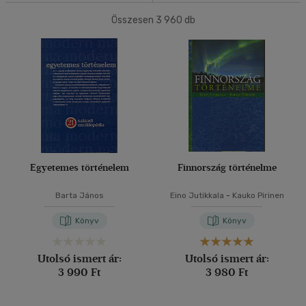
Összesen
3 960
db
40 db / oldal
Korosztály szerint
Ifjúsági
(3)
10 - 14 év
(1)
Alkalmaz
14 - 18 év
(1)
mind
(1)
Felnőtt
(397)
Egyetemes történelem
Finnország történelme
Nyelv szerint
Magyar
(328)
Barta János
Eino Jutikkala
-
Kauko Pirinen
Könyv
Könyv
Angol
(49)
Cseh
(1)
Utolsó ismert ár:
Utolsó ismert ár:
Francia
(9)
3 990 Ft
3 980 Ft
Holland
(1)
Horvát
(1)