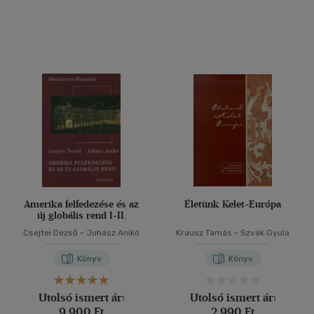
Amerika felfedezése és az
Életünk Kelet-Európa
új globális rend I-II.
Csejtei Dezső
-
Juhász Anikó
Krausz Tamás
-
Szvák Gyula
Könyv
Könyv
Utolsó ismert ár:
Utolsó ismert ár:
9 900 Ft
2 990 Ft