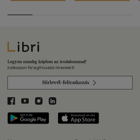
Libri
Legyen mindig képben az irodalommal!
Iratkozzon fel legfrissebb híreinkért!
Hírlevél-feliratkozás
Libri a Facebookon
Libri a Youtube-on
Libri az Instagramon
Libri a LinkedInen
Libri applikáció Szerezd meg: Google P
Libri applikáció 