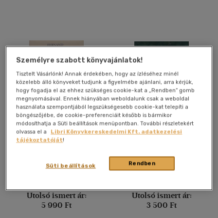
Lengyel
(4)
Magyar - latin
(1)
több nyelv megjelenítése
Személyre szabott könyvajánlatok!
Vélemény szerint
Tisztelt Vásárlónk! Annak érdekében, hogy az ízléséhez minél
közelebb álló könyveket tudjunk a figyelmébe ajánlani, arra kérjük,
(25)
hogy fogadja el az ehhez szükséges cookie-kat a „Rendben” gomb
megnyomásával. Ennek hiányában weboldalunk csak a weboldal
(8)
használata szempontjából legszükségesebb cookie-kat telepíti a
böngészőjébe, de cookie-preferenciáit később is bármikor
(3)
módosíthatja a Süti beállítások menüpontban. További részletekért
Franciaország identitása II.
Világuralmi téboly
(3)
olvassa el a
Libri Könyvkereskedelmi Kft. adatkezelési
tájékoztatóját
!
(3921)
Fernand Braudel
Plenter János
Rendben
Süti beállítások
Könyv
Könyv
Alkalmaz
Utolsó ismert ár:
Utolsó ismert ár:
5 990 Ft
3 500 Ft