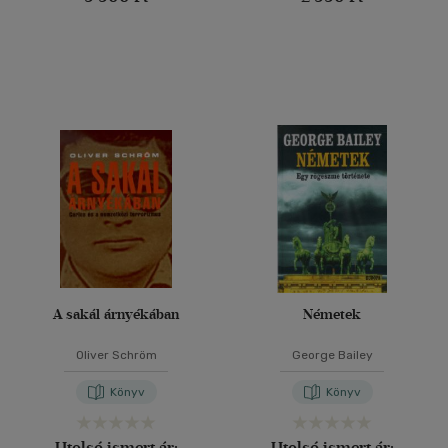
A sakál árnyékában
Németek
Oliver Schröm
George Bailey
Könyv
Könyv
Utolsó ismert ár:
Utolsó ismert ár: