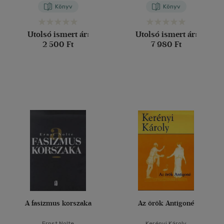
Könyv
Könyv
Utolsó ismert ár:
Utolsó ismert ár:
2 500 Ft
7 980 Ft
A fasizmus korszaka
Az örök Antigoné
Ernst Nolte
Kerényi Károly