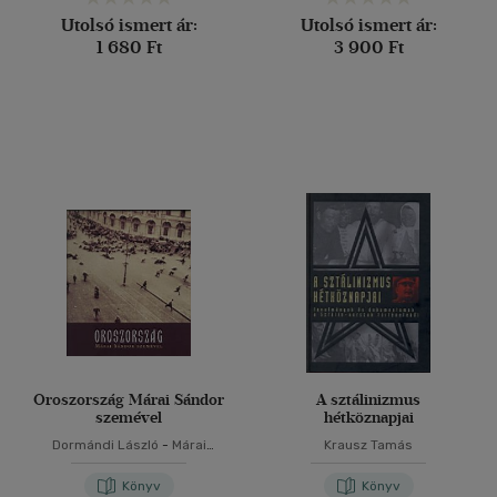
Utolsó ismert ár:
Utolsó ismert ár:
1 680 Ft
3 900 Ft
Oroszország Márai Sándor
A sztálinizmus
szemével
hétköznapjai
Dormándi László
-
Márai
Krausz Tamás
Sándor
Könyv
Könyv