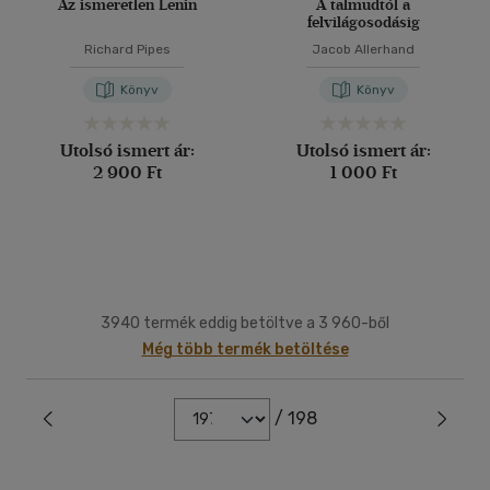
Az ismeretlen Lenin
A talmudtól a
felvilágosodásig
Richard Pipes
Jacob Allerhand
Könyv
Könyv
Utolsó ismert ár:
Utolsó ismert ár:
2 900 Ft
1 000 Ft
3940 termék eddig betöltve a 3 960-ből
Még több termék betöltése
/ 198