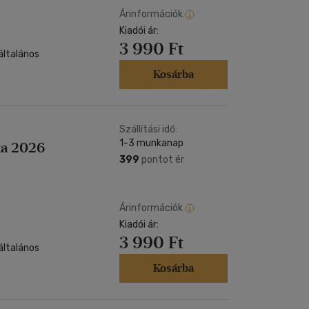
Árinformációk
Kiadói ár:
3 990 Ft
általános
Kosárba
Szállítási idő:
1-3 munkanap
ka 2026
399
pontot ér
Árinformációk
Kiadói ár:
3 990 Ft
általános
Kosárba