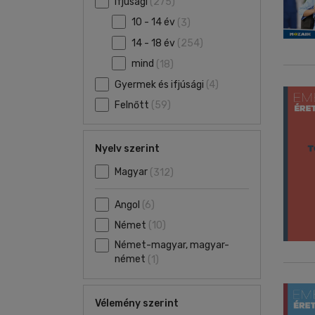
Ifjúsági
(275)
10 - 14 év
(3)
14 - 18 év
(254)
mind
(18)
Gyermek és ifjúsági
(4)
Felnőtt
(59)
Nyelv szerint
Magyar
(312)
Angol
(6)
Német
(10)
Német-magyar, magyar-
német
(1)
Vélemény szerint