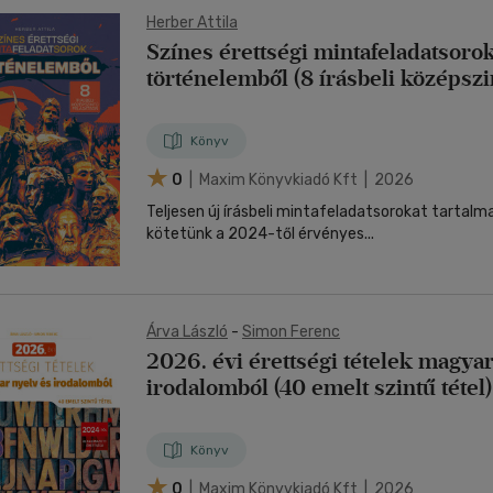
Herber Attila
Színes érettségi mintafeladatsoro
történelemből (8 írásbeli középszi
feladatsor) - 2024-től érvényes
Könyv
0
| Maxim Könyvkiadó Kft | 2026
Teljesen új írásbeli mintafeladatsorokat tartalm
kötetünk a 2024-től érvényes...
Árva László
-
Simon Ferenc
2026. évi érettségi tételek magyar
irodalomból (40 emelt szintű tétel)
Könyv
0
| Maxim Könyvkiadó Kft | 2026