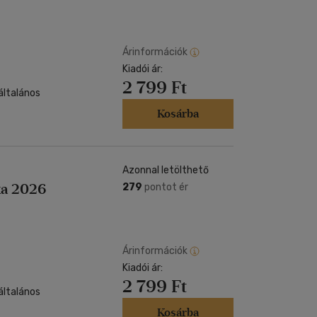
Árinformációk
Kiadói ár:
2 799 Ft
általános
Kosárba
Azonnal letölthető
ka 2026
279
pontot ér
Árinformációk
Kiadói ár:
2 799 Ft
általános
Kosárba