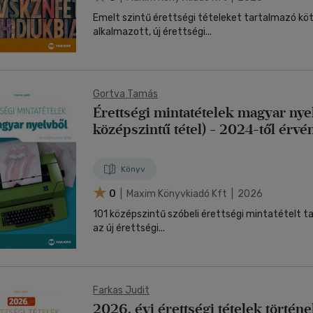
Emelt szintű érettségi tételeket tartalmazó kö
alkalmazott, új érettségi...
Gortva Tamás
Érettségi mintatételek magyar nyel
középszintű tétel) - 2024-től érvé
Könyv
0
| Maxim Könyvkiadó Kft | 2026
101 középszintű szóbeli érettségi mintatételt 
az új érettségi...
Farkas Judit
2026. évi érettségi tételek történ