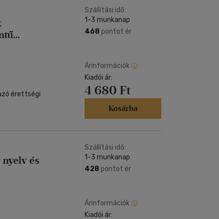
Szállítási idő:
1-3 munkanap
k
468
pontot ér
ntű
Árinformációk
Kiadói ár:
4 680 Ft
azó érettségi
Kosárba
Szállítási idő:
1-3 munkanap
 nyelv és
428
pontot ér
Árinformációk
Kiadói ár: