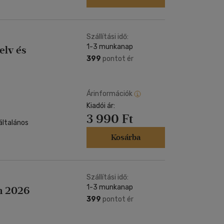
Szállítási idő:
1-3 munkanap
elv és
399
pontot ér
Árinformációk
Kiadói ár:
3 990 Ft
általános
Kosárba
Szállítási idő:
1-3 munkanap
em 2026
399
pontot ér