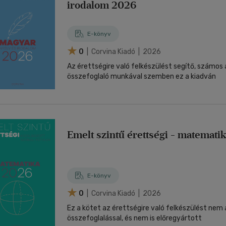
irodalom 2026
E-könyv
0
| Corvina Kiadó | 2026
Az érettségire való felkészülést segítő, számos 
összefoglaló munkával szemben ez a kiadván
Emelt szintű érettségi - matemati
E-könyv
0
| Corvina Kiadó | 2026
Ez a kötet az érettségire való felkészülést nem 
összefoglalással, és nem is előregyártott