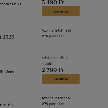
5 480 Ft
delkezik. Az
Kosárba
Azonnal letölthető
em 2026
279
pontot ér
Árinformációk
Kiadói ár:
2 799 Ft
általános
Kosárba
Azonnal letölthető
elv és
279
pontot ér