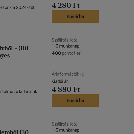
4 280 Ft
tetünk a 2024-től
Kosárba
Szállítási idő:
1-3 munkanap
vből - (101
488
pontot ér
nyes
Árinformációk
Kiadói ár:
4 880 Ft
tartalmazó kötetünk
Kosárba
Szállítási idő:
1-3 munkanap
elemből (30