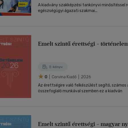
A kiadvány szakképzési tankönyvi minősítéssel ren
egészségügyi ágazati szakmai...
Emelt szintű érettségi - történel
E-könyv
0
| Corvina Kiadó | 2026
Az érettségire való felkészülést segítő, számos 
összefoglaló munkával szemben ez a kiadván
Emelt szintű érettségi - magyar ny