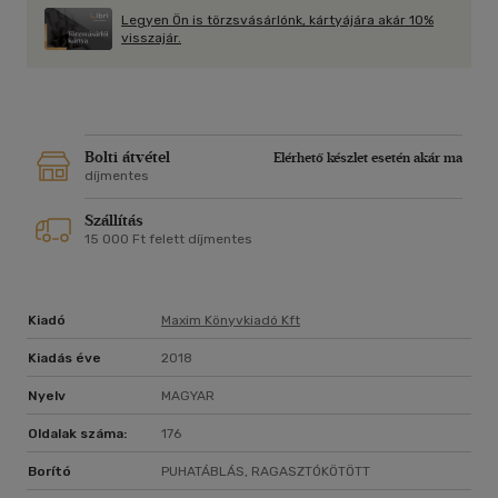
Legyen Ön is törzsvásárlónk, kártyájára akár 10%
visszajár.
Bolti átvétel
Elérhető készlet esetén akár ma
díjmentes
Szállítás
15 000 Ft felett díjmentes
Kiadó
Maxim Könyvkiadó Kft
Kiadás éve
2018
Nyelv
MAGYAR
Oldalak száma:
176
Borító
PUHATÁBLÁS, RAGASZTÓKÖTÖTT