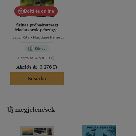
Bolti és online
Színes próbaérettségi
feladatsorok pénzügyi-
számviteli ügyintéző és
Laczi Rita
-
Magdáné Német
vállalkozási ügyviteli
Ildikó
ügyintéző szakmai
Könyv
vizsgákhoz
Borító ár:
4 680 Ft
Akciós ár:
3 276 Ft
Kosárba
Új megjelenések