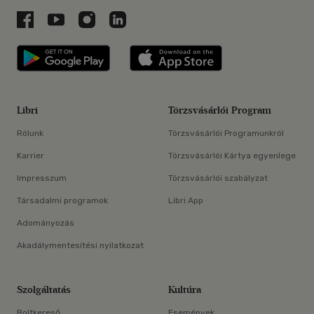
Libri a Facebookon
Libri a Youtube-on
Libri az Instagramon
Libri a LinkedInen
Libri applikáció Szerezd meg: Google P
Libri applikáció 
Libri
Törzsvásárlói Program
Rólunk
Törzsvásárlói Programunkról
Karrier
Törzsvásárlói Kártya egyenlege
Impresszum
Törzsvásárlói szabályzat
Társadalmi programok
Libri App
Adományozás
Akadálymentesítési nyilatkozat
Szolgáltatás
Kultúra
Boltkereső
Események