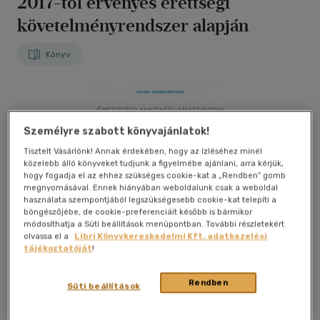
2017-től érvényes érettségi
követelményrendszer alapján
Könyv
Személyre szabott könyvajánlatok!
Tisztelt Vásárlónk! Annak érdekében, hogy az ízléséhez minél
közelebb álló könyveket tudjunk a figyelmébe ajánlani, arra kérjük,
hogy fogadja el az ehhez szükséges cookie-kat a „Rendben” gomb
megnyomásával. Ennek hiányában weboldalunk csak a weboldal
használata szempontjából legszükségesebb cookie-kat telepíti a
böngészőjébe, de cookie-preferenciáit később is bármikor
módosíthatja a Süti beállítások menüpontban. További részletekért
olvassa el a
Libri Könyvkereskedelmi Kft. adatkezelési
tájékoztatóját
!
Rendben
Süti beállítások