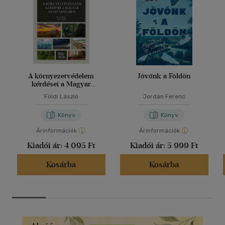
A környezetvédelem
Jövőnk a Földön
kérdései a Magyar
Honvédségben
Földi László
Jordán Ferenc
Könyv
Könyv
Árinformációk
Árinformációk
Kiadói ár:
4 095 Ft
Kiadói ár:
5 999 Ft
Kosárba
Kosárba