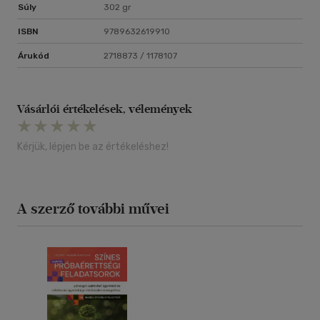
Súly
302 gr
ISBN
9789632619910
Árukód
2718873 / 1178107
Vásárlói értékelések, vélemények
Kérjük, lépjen be az értékeléshez!
A szerző további művei