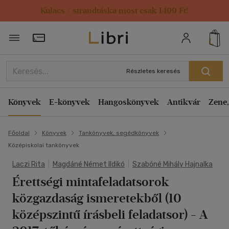
Kulacs / strandtáska most csak 1499 Ft!
Törzsvásárlói Kártya adatai
Részletes keresés
Könyvek
E-könyvek
Hangoskönyvek
Antikvár
Zene,
Főoldal
Könyvek
Tankönyvek, segédkönyvek
Középiskolai tankönyvek
Laczi Rita
|
Magdáné Német Ildikó
|
Szabóné Mihály Hajnalka
Érettségi mintafeladatsorok
közgazdaság ismeretekből (10
középszintű írásbeli feladatsor)
- A