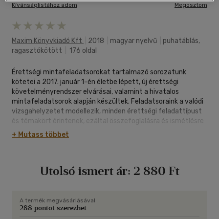
Kívánságlistához adom
Megosztom
Maxim Könyvkiadó Kft
|
2018
|
magyar nyelvű
|
puhatáblás,
ragasztókötött
|
176 oldal
Érettségi mintafeladatsorokat tartalmazó sorozatunk
kötetei a 2017. január 1-én életbe lépett, új érettségi
követelményrendszer elvárásai, valamint a hivatalos
mintafeladatsorok alapján készültek. Feladatsoraink a valódi
vizsgahelyzetet modellezik, minden érettségi feladattípust
és témakört érintenek, ezáltal összefoglalásra és ismétlésre
is alkalmasak. Szerzőink nagy hangsúlyt fektettek a
+ Mutass többet
követelményrendszer újdonságainak kiemelésére, így
hatékony segítséget nyújtanak a felkészüléshez és
felkészítéshez. 10 középszintű írásbeli érettségi
Utolsó ismert ár:
2 880 Ft
mintafeladatsort tartalmazó kötetünkben minden feladat
megoldása és lehetséges értékelése megtalálható. Tanórai
használatra és otthoni gyakorlásra egyaránt ajánljuk.
A termék megvásárlásával
288 pontot szerezhet