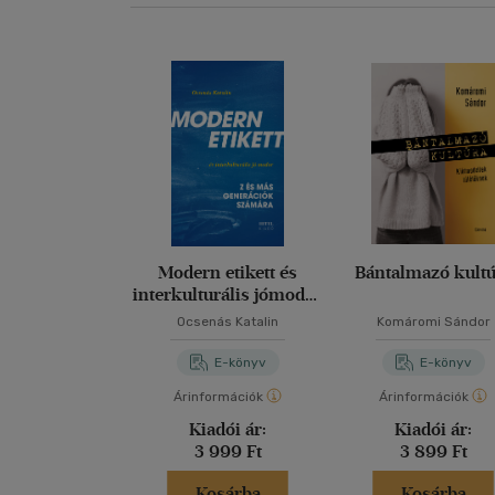
Modern etikett és
Bántalmazó kult
interkulturális jómodor
- Z és más generációk
Ocsenás Katalin
Komáromi Sándor
számára
E-könyv
E-könyv
Árinformációk
Árinformációk
Kiadói ár:
Kiadói ár:
3 999 Ft
3 899 Ft
Kosárba
Kosárba