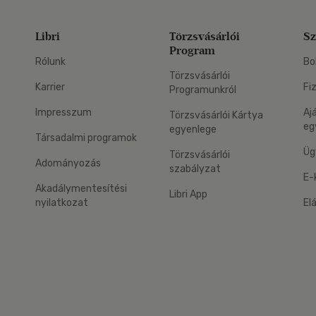
Libri
Törzsvásárlói
Sz
Program
Rólunk
Bo
Törzsvásárlói
Karrier
Fi
Programunkról
Impresszum
Aj
Törzsvásárlói Kártya
eg
egyenlege
Társadalmi programok
Üg
Törzsvásárlói
Adományozás
szabályzat
E-
Akadálymentesítési
Libri App
nyilatkozat
El
eg: Google Play
 applikáció Letölthető az App Store-ból