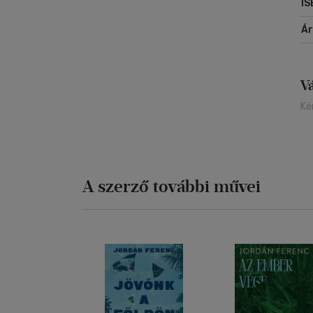
IS
Á
V
Ké
A szerző további művei