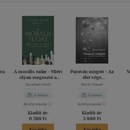
úra
A morális tudat - Miért
Paraván mögött - Az
N
olyan megosztó a
élet vége
politika és a vallás?
Magyarországon
Jonathan Haidt
Barát József
E-könyv
E-könyv
Árinformációk
Árinformációk
Kiadói ár:
Kiadói ár:
6 299 Ft
3 890 Ft
Kosárba
Kosárba