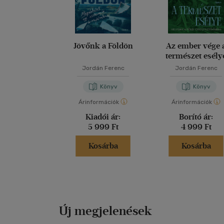
Jövőnk a Földön
Az ember vége 
természet esély
Jordán Ferenc
Jordán Ferenc
Könyv
Könyv
Árinformációk
Árinformációk
Kiadói ár:
Borító ár:
5 999 Ft
4 999 Ft
Kosárba
Kosárba
Új megjelenések