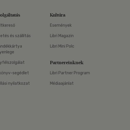
olgáltatás
Kultúra
ltkereső
Események
zetés és szállítás
Libri Magazin
ándékkártya
Libri Mini Polc
yenlege
Partnereinknek
yfélszolgálat
könyv-segédlet
Libri Partner Program
állási nyilatkozat
Médiaajánlat