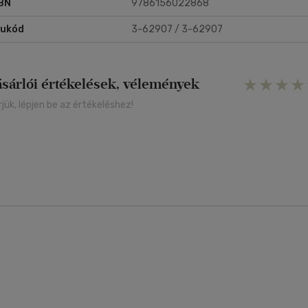
BN
9786156022868
rukód
3-62907 / 3-62907
ásárlói értékelések, vélemények
rjük, lépjen be az értékeléshez!