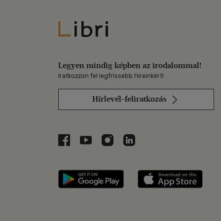
Libri
Legyen mindig képben az irodalommal!
Iratkozzon fel legfrissebb híreinkért!
Hírlevél-feliratkozás
Libri a Facebookon
Libri a Youtube-on
Libri az Instagramon
Libri a LinkedInen
Libri applikáció Szerezd m
Libri