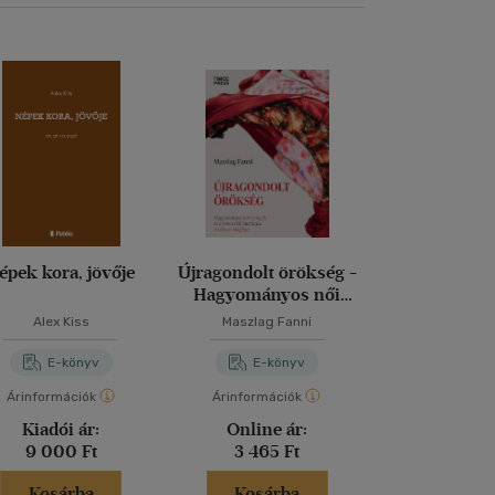
épek kora, jövője
Újragondolt örökség -
A modern fiat
Hagyományos női
útmutató
szerepek és a roma nők
férfiassá
Alex Kiss
Maszlag Fanni
Wayne Wal
identitása a változó
világban
E-könyv
E-könyv
E-kö
Árinformációk
Árinformációk
Árinformáci
Kiadói ár:
Online ár:
Online 
9 000 Ft
3 465 Ft
1 023 
Kosárba
Kosárba
Kosár