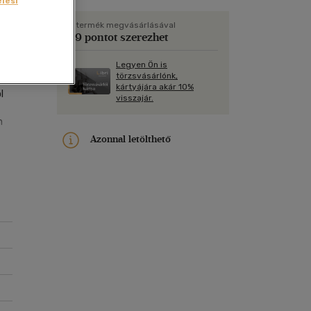
lési
Kártya
Vallás, mitológia
m
Képeslap
A termék megvásárlásával
99 pontot szerezhet
és Természet
yv
Naptár
Legyen Ön is
k
Papír, írószer
törzsvásárlónk,
kártyájára akár 10%
ok
l
visszajár.
n
Azonnal letölthető
 a