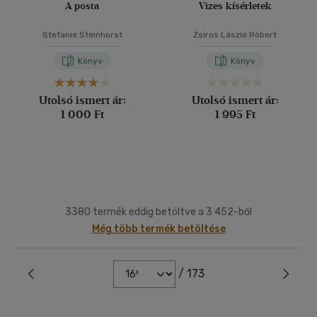
A posta
Vizes kísérletek
Stefanie Steinhorst
Zsiros László Róbert
Könyv
Könyv
Utolsó ismert ár:
Utolsó ismert ár:
1 000 Ft
1 995 Ft
3380 termék eddig betöltve a 3 452-ből
Még több termék betöltése
/ 173