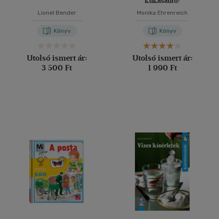
kukásautó!
Lionel Bender
Monika Ehrenreich
Könyv
Könyv
Utolsó ismert ár:
Utolsó ismert ár:
3 500 Ft
1 990 Ft