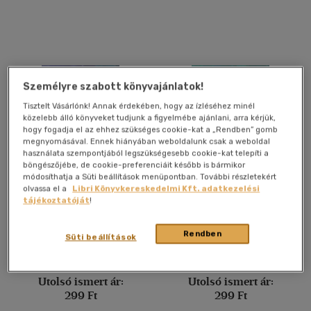
Gyermek és ifjúsági
(53)
Felnőtt
(13)
Nyelv szerint
Személyre szabott könyvajánlatok!
Magyar
(471)
Tisztelt Vásárlónk! Annak érdekében, hogy az ízléséhez minél
közelebb álló könyveket tudjunk a figyelmébe ajánlani, arra kérjük,
Angol
(17)
hogy fogadja el az ehhez szükséges cookie-kat a „Rendben” gomb
megnyomásával. Ennek hiányában weboldalunk csak a weboldal
Német
(2)
használata szempontjából legszükségesebb cookie-kat telepíti a
böngészőjébe, de cookie-preferenciáit később is bármikor
módosíthatja a Süti beállítások menüpontban. További részletekért
Vélemény szerint
Ki hitte volna... hogy az
Ki hitte volna... hogy a
olvassa el a
Libri Könyvkereskedelmi Kft. adatkezelési
ágytesztelőknek fizetnek
pókháló elállítja a vérzést?
tájékoztatóját
!
(55)
az alvásért?
Richard Platt
Richard Platt
(20)
Rendben
Süti beállítások
Könyv
Könyv
(6)
(3)
Utolsó ismert ár:
Utolsó ismert ár:
299 Ft
299 Ft
(1)