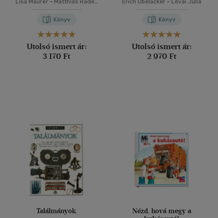
Lisa Maurer
-
Matthias Raden
Erich Übelacker
-
Lévai Júlia
-
Erich Übelacker
Könyv
Könyv
Utolsó ismert ár:
Utolsó ismert ár:
3 170 Ft
2 970 Ft
Találmányok
Nézd, hová megy a