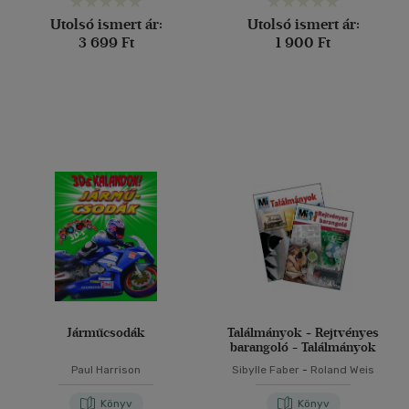
Utolsó ismert ár:
Utolsó ismert ár:
3 699 Ft
1 900 Ft
Járműcsodák
Találmányok + Rejtvényes
barangoló - Találmányok
Paul Harrison
Sibylle Faber
-
Roland Weis
Könyv
Könyv