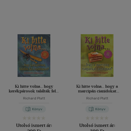
(3367)
Alkalmaz
Ki hitte volna... hogy
Ki hitte volna... hogy a
kerékpárosok találták fel a
marcipán cianidokat
repülőgépet?
tartalmaz?
Richard Platt
Richard Platt
Könyv
Könyv
Utolsó ismert ár:
Utolsó ismert ár: