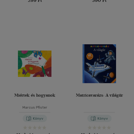
299 Ft
390 Ft
Miértek és hogyanok
Matricavarázs: A világűr
Marcus Pfister
Könyv
Könyv