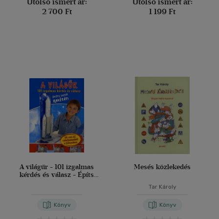
Utolsó ismert ár:
Utolsó ismert ár:
2 700 Ft
1 199 Ft
A világűr - 101 izgalmas
Mesés közlekedés
kérdés és válasz - Építs
saját rakétát!
Tar Károly
Könyv
Könyv