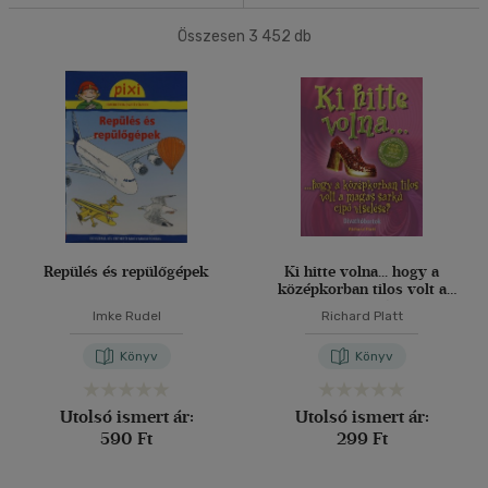
500 Ft alatt
(9)
40 db / oldal
Összesen
3 452
db
500 Ft - 2500 Ft
(2018)
2500 Ft - 4500 Ft
(880)
4500 Ft felett
(593)
Alkalmaz
Korosztály szerint
Gyermek
(102)
0 - 3 év
(20)
3 - 6 év
Repülés és repülőgépek
Ki hitte volna... hogy a
(62)
középkorban tilos volt a
mind
(18)
magas sarkú cipő
Imke Rudel
Richard Platt
viselése?
Ifjúsági
(322)
Könyv
Könyv
6 -10 év
(118)
10 - 14 év
(114)
Utolsó ismert ár:
Utolsó ismert ár:
14 - 18 év
(6)
590 Ft
299 Ft
mind
(79)