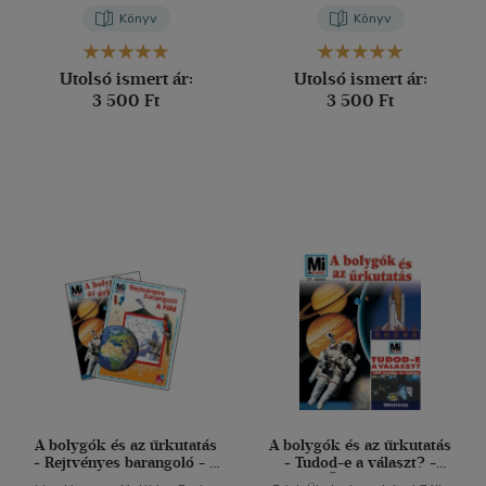
Könyv
Könyv
Utolsó ismert ár:
Utolsó ismert ár:
3 500 Ft
3 500 Ft
A bolygók és az űrkutatás
A bolygók és az űrkutatás
+ Rejtvényes barangoló - A
+ Tudod-e a választ? -
Föld
Űrkutatás