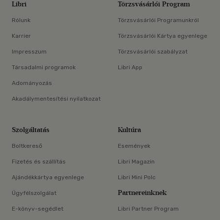
Libri
Törzsvásárlói Program
Rólunk
Törzsvásárlói Programunkról
Karrier
Törzsvásárlói Kártya egyenlege
Impresszum
Törzsvásárlói szabályzat
Társadalmi programok
Libri App
Adományozás
Akadálymentesítési nyilatkozat
Szolgáltatás
Kultúra
Boltkereső
Események
Fizetés és szállítás
Libri Magazin
Ajándékkártya egyenlege
Libri Mini Polc
Partnereinknek
Ügyfélszolgálat
E-könyv-segédlet
Libri Partner Program