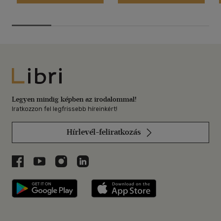
Libri
Legyen mindig képben az irodalommal!
Iratkozzon fel legfrissebb híreinkért!
Hírlevél-feliratkozás
Libri a Facebookon
Libri a Youtube-on
Libri az Instagramon
Libri a LinkedInen
Libri applikáció Szerezd meg: Google P
Libri applikáció 