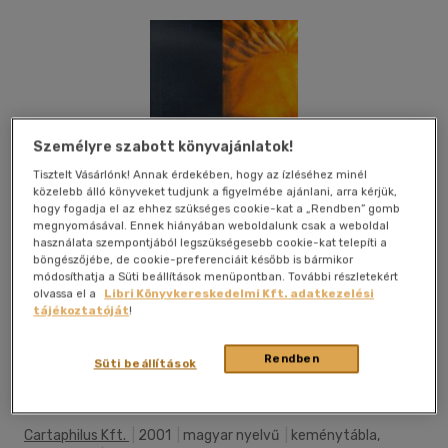
Személyre szabott könyvajánlatok!
Tisztelt Vásárlónk! Annak érdekében, hogy az ízléséhez minél
közelebb álló könyveket tudjunk a figyelmébe ajánlani, arra kérjük,
hogy fogadja el az ehhez szükséges cookie-kat a „Rendben” gomb
megnyomásával. Ennek hiányában weboldalunk csak a weboldal
használata szempontjából legszükségesebb cookie-kat telepíti a
böngészőjébe, de cookie-preferenciáit később is bármikor
módosíthatja a Süti beállítások menüpontban. További részletekért
olvassa el a
Libri Könyvkereskedelmi Kft. adatkezelési
tájékoztatóját
!
Rendben
Kívánságlistához adom
Megosztom
Süti beállítások
Cartaphilus Kft.
|
2001
|
magyar nyelvű
|
keménytábla,