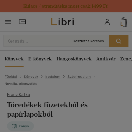
Kulacs / strandtáska most csak 1499 Ft!
Törzsvásárlói Kártya adatai
Részletes keresés
Könyvek
E-könyvek
Hangoskönyvek
Antikvár
Zene,
Főoldal
Könyvek
Irodalom
Szépirodalom
Novella, elbeszélés
Franz Kafka
Töredékek füzetekből és
papírlapokból
Könyv