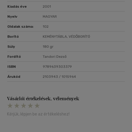
Kiadás éve
2001
Nyelv
MAGYAR
Oldalak száma:
102
Borító
KEMÉNYTÁBLA, VÉDŐBORÍTÓ
Súly
180 gr
Fordító
Tandori Dezső
ISBN
9789639303379
Árukód
2103943 / 1015964
Vásárlói értékelések, vélemények
Kérjük, lépjen be az értékeléshez!