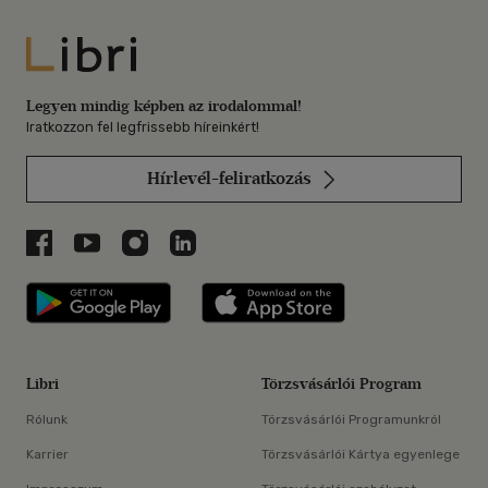
Libri
Legyen mindig képben az irodalommal!
Iratkozzon fel legfrissebb híreinkért!
Hírlevél-feliratkozás
Libri a Facebookon
Libri a Youtube-on
Libri az Instagramon
Libri a LinkedInen
Libri applikáció Szerezd meg: Google P
Libri applikáció 
Libri
Törzsvásárlói Program
Rólunk
Törzsvásárlói Programunkról
Karrier
Törzsvásárlói Kártya egyenlege