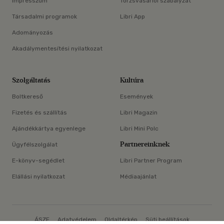
Impresszum
Törzsvásárlói szabályzat
Társadalmi programok
Libri App
Adományozás
Akadálymentesítési nyilatkozat
Szolgáltatás
Kultúra
Boltkereső
Események
Fizetés és szállítás
Libri Magazin
Ajándékkártya egyenlege
Libri Mini Polc
Partnereinknek
Ügyfélszolgálat
E-könyv-segédlet
Libri Partner Program
Elállási nyilatkozat
Médiaajánlat
ÁSZF
Adatvédelem
Oldaltérkép
Süti beállítások