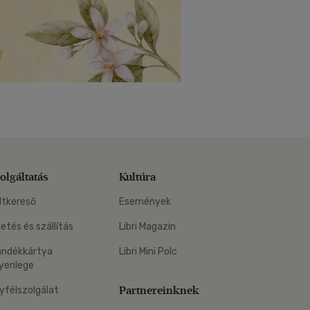
olgáltatás
Kultúra
ltkereső
Események
zetés és szállítás
Libri Magazin
ándékkártya
Libri Mini Polc
yenlege
Partnereinknek
yfélszolgálat