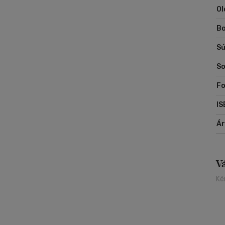
Ol
Az
ad
Bo
Sú
So
Fo
IS
Á
V
Ké