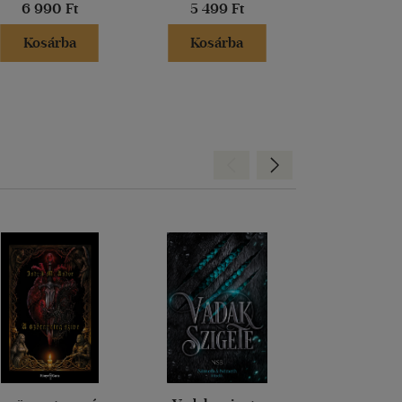
6 990 Ft
5 499 Ft
6 999 
Kosárba
Kosárba
Kosár
Hátra
Előre