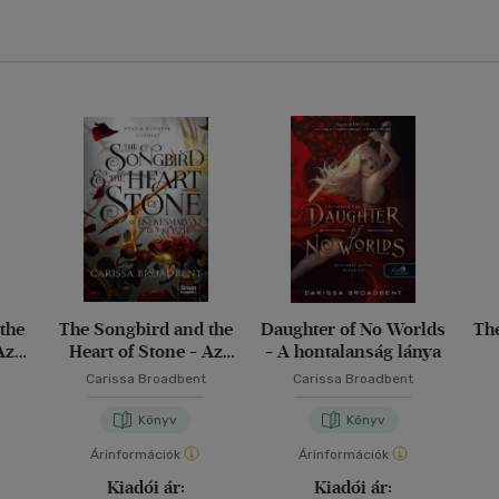
the
The Songbird and the
Daughter of No Worlds
Th
Az
Heart of Stone - Az
- A hontalanság lánya
 a
énekesmadár és a
Carissa Broadbent
Carissa Broadbent
kőszív
Könyv
Könyv
Árinformációk
Árinformációk
Kiadói ár:
Kiadói ár: