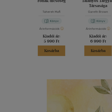
Fonák dicsőség
Talányos Tárgy
Társasága
Tahereh Mafi
Gareth Brown
Könyv
Könyv
Árinformációk
Árinformációk
Kiadói ár:
Kiadói ár:
5 990 Ft
6 990 Ft
Kosárba
Kosárba