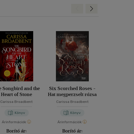
Hátra
Előre
e Songbird and the
Six Scorched Roses -
Slaying the 
Heart of Stone
Hat megperzselt rózsa
Conqueror - 
vámpír vé
Carissa Broadbent
Carissa Broadbent
Carissa Bro
Könyv
Könyv
Kön
Árinformációk
Árinformációk
Árinformáci
Borító ár:
Borító ár:
Borító 