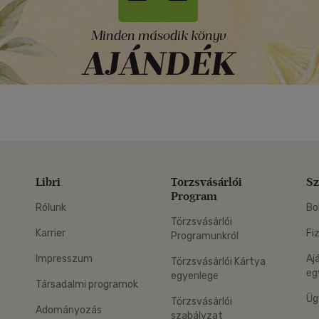
Libri
Törzsvásárlói
Sz
Program
Rólunk
Bo
Törzsvásárlói
Karrier
Fi
Programunkról
Impresszum
Aj
Törzsvásárlói Kártya
eg
egyenlege
Társadalmi programok
Üg
Törzsvásárlói
Adományozás
szabályzat