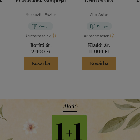
ak
Évszázadok vámpírjai
Grim és Oro
A
Muskovits Eszter
Alex Aster
Könyv
Könyv
Árinformációk
Árinformációk
Borító ár:
Kiadói ár:
2 990 Ft
11 999 Ft
Kosárba
Kosárba