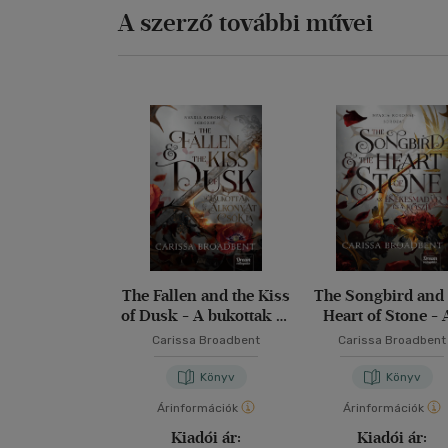
A szerző további művei
The Fallen and the Kiss
The Songbird and 
of Dusk - A bukottak és
Heart of Stone - 
az alkonyat csókja
énekesmadár és
Carissa Broadbent
Carissa Broadbent
kőszív
Könyv
Könyv
Árinformációk
Árinformációk
Kiadói ár:
Kiadói ár: