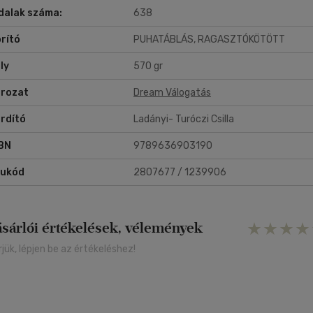
dalak száma:
638
onban a bosszúálló istenek és ősi árulások játékában vannak olyan
ósságok, amelyeket talán még a szerelem sem képes megfizetni.
rító
PUHATÁBLÁS, RAGASZTÓKÖTÖTT
ly
570 gr
rozat
Dream Válogatás
rdító
Ladányi- Turóczi Csilla
BN
9789636903190
rukód
2807677 / 1239906
ásárlói értékelések, vélemények
rjük, lépjen be az értékeléshez!