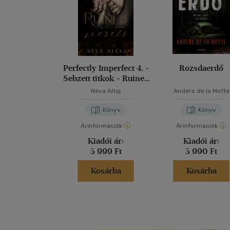
Perfectly Imperfect 4. -
Rozsdaerdő
Sebzett titkok - Ruined
secrets
Neva Altaj
Anders de la Motte
Könyv
Könyv
Árinformációk
Árinformációk
Kiadói ár:
Kiadói ár:
5 999 Ft
5 990 Ft
Kosárba
Kosárba