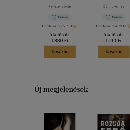
Fekete István
Bálint Ágnes
Könyv
Könyv
Borító ár:
2 699 Ft
Borító ár:
2 499 Ft
Akciós ár:
Akciós ár:
1 889 Ft
1 749 Ft
Kosárba
Kosárba
Új megjelenések