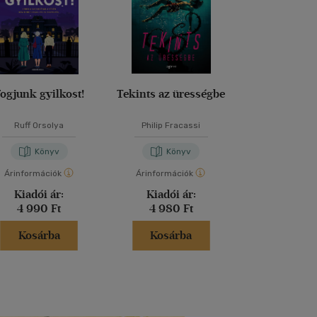
ogjunk gyilkost!
Tekints az ürességbe
Vidéki bűn
Ruff Orsolya
Philip Fracassi
Agatha Chr
Könyv
Könyv
Kön
Árinformációk
Árinformációk
Árinformáci
Kiadói ár:
Kiadói ár:
Kiadói 
4 990 Ft
4 980 Ft
5 999 
Kosárba
Kosárba
Kosár