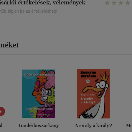
ásárlói értékelések, vélemények
rjük, lépjen be az értékeléshez!
rmékei
e
ád
Tündérboszorkány
A sirály a király?
Mi