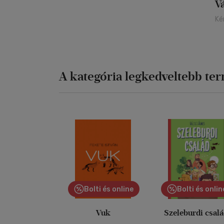
V
Ké
A kategória legkedveltebb te
Bolti és online
Bolti és onlin
Vuk
Szeleburdi csal