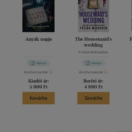
Anyák napja
The Housemaid's
F
wedding
Freida McFadden
Könyv
Könyv
Árinformációk
Árinformációk
Kiadói ár:
Borító ár:
5 999 Ft
4 890 Ft
Kosárba
Kosárba