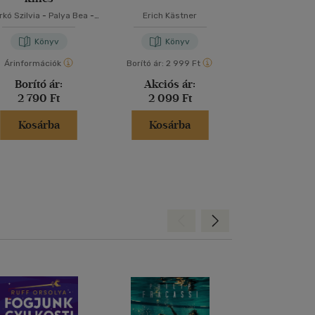
kó Szilvia
-
Palya Bea
-
Erich Kästner
Berg Jud
Szabó T. Anna
Könyv
Könyv
Kön
Árinformációk
Borító ár:
2 999 Ft
Árinformáci
Borító ár:
Akciós ár:
Borító 
2 790 Ft
2 099 Ft
4 990 
Kosárba
Kosárba
Kosár
Hátra
Előre