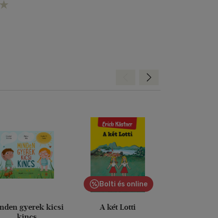
Hátra
Előre
Bolti és online
nden gyerek kicsi
A két Lotti
Rumin
kincs