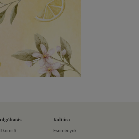
olgáltatás
Kultúra
ltkereső
Események