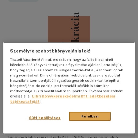
Személyre szabott könyvajánlatok!
Tisztelt Vásárlónk! Annak érdekében, hogy az ízléséhez minél
közelebb álló könyveket tudjunk a figyelmébe ajánlani, arra kérjük,
hogy fogadja el az ehhez szükséges cookie-kat a „Rendben” gomb
megnyomásával. Ennek hiányában weboldalunk csak a weboldal
használata szempontjából legszükségesebb cookie-kat telepíti a
böngészőjébe, de cookie-preferenciáit később is bármikor
módosíthatja a Süti beállítások menüpontban. További részletekért
olvassa el a
Libri Könyvkereskedelmi Kft. adatkezelési
tájékoztatóját
!
Beleolvasok
Kívánságlistához adom
Megosztom
Rendben
Süti beállítások
Typotex Elektronikus Kiadó Kft.
|
2025
|
magyar nyelvű