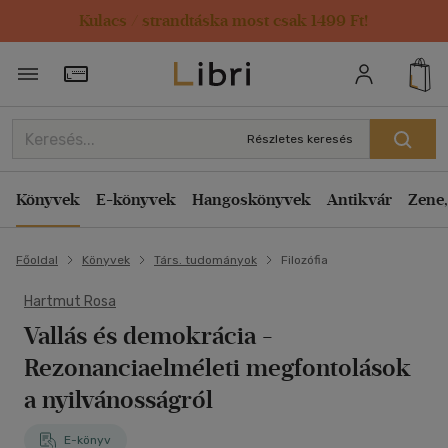
Kulacs / strandtáska most csak 1499 Ft!
Törzsvásárlói Kártya adatai
Részletes keresés
Könyvek
E-könyvek
Hangoskönyvek
Antikvár
Zene,
Főoldal
Könyvek
Társ. tudományok
Filozófia
Hartmut Rosa
Vallás és demokrácia -
Rezonanciaelméleti megfontolások
a nyilvánosságról
E-könyv