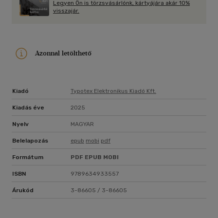
Legyen Ön is törzsvásárlónk, kártyájára akár 10%
visszajár.
Azonnal letölthető
Kiadó
Typotex Elektronikus Kiadó Kft.
Kiadás éve
2025
Nyelv
MAGYAR
Belelapozás
epub
mobi
pdf
Formátum
PDF
EPUB
MOBI
ISBN
9789634933557
Árukód
3-86605 / 3-86605