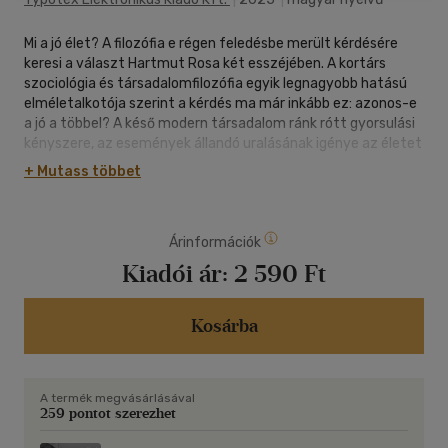
Mi a jó élet? A filozófia e régen feledésbe merült kérdésére
keresi a választ Hartmut Rosa két esszéjében. A kortárs
szociológia és társadalomfilozófia egyik legnagyobb hatású
elméletalkotója szerint a kérdés ma már inkább ez: azonos-e
a jó a többel? A késő modern társadalom ránk rótt gyorsulási
kényszere, az események állandó uralásának igénye az életet
felemésztő időhiánnyal és időzavarral jár. Ha azonban
+ Mutass többet
lemondunk arról, hogy mindent ellenőrzésünk alá vonjunk,
akkor a kezelhetetlennel, az irányíthatatlannal való váratlan
találkozás révén eleven kapcsolatba kerülünk a világgal. Rosa
Árinformációk
ezt a világhoz fűződő másféle viszonyt, a kiszámíthatatlanul
létrejövő megszólítottságot rezonanciának nevezi.
Kiadói ár:
2 590 Ft
Elgondolása szerint az egész vallási gondolkodás és
hagyomány a rezonáns viszonyok eszméjére és
megvalósítására irányul. A vallás elősegíti a párbeszéd, a
Kosárba
meghallgatás és az elmélkedés kultúráját, amely lehetővé
teszi számunkra, hogy kapcsolatokat alakítsunk ki másokkal,
és értelmesnek éljük meg a világot. Ez pedig segít olyan
A termék megvásárlásával
demokratikus érzékenységet kialakítani, amely horgonyként
259 pontot szerezhet
szolgálhat a bizonytalan időkben.