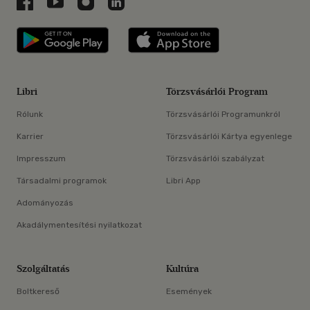
Libri a Facebookon
Libri a Youtube-on
Libri az Instagramon
Libri a LinkedInen
Libri applikáció Szerezd meg: Google P
Libri applikáció 
Libri
Törzsvásárlói Program
Rólunk
Törzsvásárlói Programunkról
Karrier
Törzsvásárlói Kártya egyenlege
Impresszum
Törzsvásárlói szabályzat
Társadalmi programok
Libri App
Adományozás
Akadálymentesítési nyilatkozat
Szolgáltatás
Kultúra
Boltkereső
Események