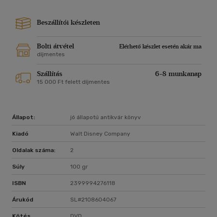
Beszállítói készleten
Bolti átvétel
Elérhető készlet esetén akár ma
díjmentes
Szállítás
6-8 munkanap
15 000 Ft felett díjmentes
Állapot:
jó állapotú antikvár könyv
Kiadó
Walt Disney Company
Oldalak száma:
2
Súly
100 gr
ISBN
2399994276118
Árukód
SL#2108604067
Kötés
DVD