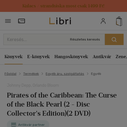
Kulacs / strandtáska most csak 1499 Ft!
Törzsvásárlói Kártya adatai
Részletes keresés
Könyvek
E-könyvek
Hangoskönyvek
Antikvár
Zene,
Főoldal
Termékek
Egyéb áru, szolgáltatás
Egyéb
Johnny Depp, Orlando Bloom
Pirates of the Caribbean: The Curse
of the Black Pearl (2 - Disc
Collector's Edition)(2 DVD)
Antikvár partner