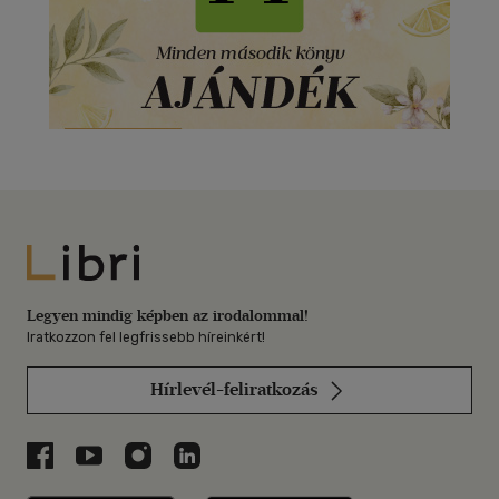
Libri
Legyen mindig képben az irodalommal!
Iratkozzon fel legfrissebb híreinkért!
Hírlevél-feliratkozás
Libri a Facebookon
Libri a Youtube-on
Libri az Instagramon
Libri a LinkedInen