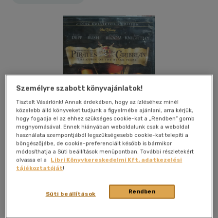
Személyre szabott könyvajánlatok!
Tisztelt Vásárlónk! Annak érdekében, hogy az ízléséhez minél
közelebb álló könyveket tudjunk a figyelmébe ajánlani, arra kérjük,
hogy fogadja el az ehhez szükséges cookie-kat a „Rendben” gomb
megnyomásával. Ennek hiányában weboldalunk csak a weboldal
használata szempontjából legszükségesebb cookie-kat telepíti a
böngészőjébe, de cookie-preferenciáit később is bármikor
módosíthatja a Süti beállítások menüpontban. További részletekért
olvassa el a
Libri Könyvkereskedelmi Kft. adatkezelési
tájékoztatóját
!
Kívánságlistához adom
Megosztom
Rendben
Süti beállítások
Walt Disney Company
|
dvd
|
2 oldal