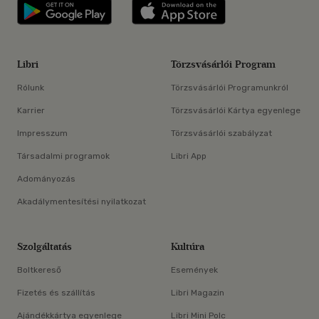
Libri applikáció Szerezd meg: Google P
Libri applikáció 
Libri
Törzsvásárlói Program
Rólunk
Törzsvásárlói Programunkról
Karrier
Törzsvásárlói Kártya egyenlege
Impresszum
Törzsvásárlói szabályzat
Társadalmi programok
Libri App
Adományozás
Akadálymentesítési nyilatkozat
Szolgáltatás
Kultúra
Boltkereső
Események
Fizetés és szállítás
Libri Magazin
Ajándékkártya egyenlege
Libri Mini Polc