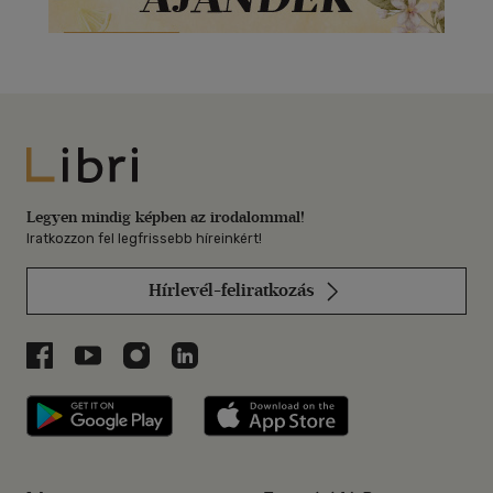
Libri
Legyen mindig képben az irodalommal!
Iratkozzon fel legfrissebb híreinkért!
Hírlevél-feliratkozás
Libri a Facebookon
Libri a Youtube-on
Libri az Instagramon
Libri a LinkedInen
Libri applikáció Szerezd meg: Google P
Libri applikáció 