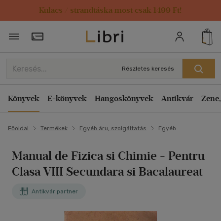
Kulacs / strandtáska most csak 1499 Ft!
Törzsvásárlói Kártya adatai
Részletes keresés
Könyvek
E-könyvek
Hangoskönyvek
Antikvár
Zene,
Főoldal
Termékek
Egyéb áru, szolgáltatás
Egyéb
Manual de Fizica si Chimie - Pentru
Clasa VIII Secundara si Bacalaureat
Antikvár partner