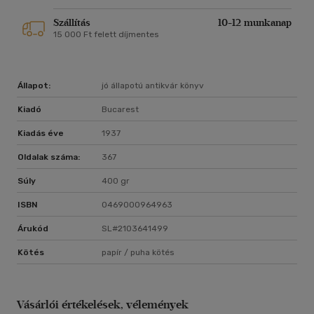
Szállítás
10-12 munkanap
15 000 Ft felett díjmentes
Állapot:
jó állapotú antikvár könyv
Kiadó
Bucarest
Kiadás éve
1937
Oldalak száma:
367
Súly
400 gr
ISBN
0469000964963
Árukód
SL#2103641499
Kötés
papír / puha kötés
Vásárlói értékelések, vélemények