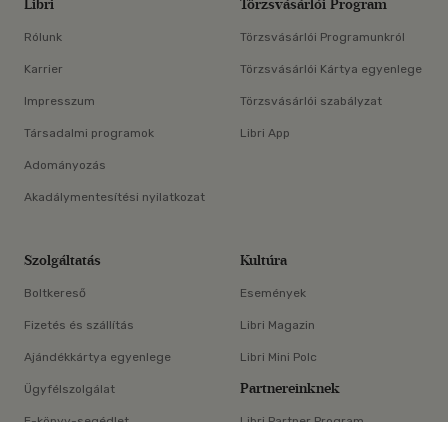
Libri
Törzsvásárlói Program
Rólunk
Törzsvásárlói Programunkról
Karrier
Törzsvásárlói Kártya egyenlege
Impresszum
Törzsvásárlói szabályzat
Társadalmi programok
Libri App
Adományozás
Akadálymentesítési nyilatkozat
Szolgáltatás
Kultúra
Boltkereső
Események
Fizetés és szállítás
Libri Magazin
Ajándékkártya egyenlege
Libri Mini Polc
Partnereinknek
Ügyfélszolgálat
E-könyv-segédlet
Libri Partner Program
×