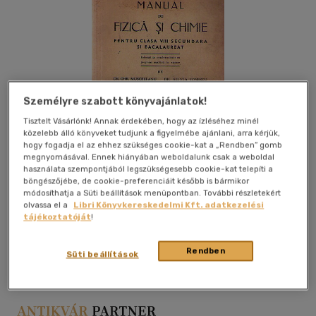
Személyre szabott könyvajánlatok!
Tisztelt Vásárlónk! Annak érdekében, hogy az ízléséhez minél
közelebb álló könyveket tudjunk a figyelmébe ajánlani, arra kérjük,
hogy fogadja el az ehhez szükséges cookie-kat a „Rendben” gomb
megnyomásával. Ennek hiányában weboldalunk csak a weboldal
használata szempontjából legszükségesebb cookie-kat telepíti a
böngészőjébe, de cookie-preferenciáit később is bármikor
módosíthatja a Süti beállítások menüpontban. További részletekért
olvassa el a
Libri Könyvkereskedelmi Kft. adatkezelési
tájékoztatóját
!
Kívánságlistához adom
Megosztom
Rendben
Süti beállítások
Bucarest
|
1937
|
papír / puha kötés
|
367 oldal