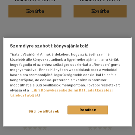
spanyol - olasz
(1)
Kosárba
Kosárba
Arab
(1)
Francia
(2)
Görög - magyar
(1)
Héber
(1)
Személyre szabott könyvajánlatok!
Magyar - héber
(1)
több nyelv megjelenítése
Tisztelt Vásárlónk! Annak érdekében, hogy az ízléséhez minél
közelebb álló könyveket tudjunk a figyelmébe ajánlani, arra kérjük,
hogy fogadja el az ehhez szükséges cookie-kat a „Rendben” gomb
megnyomásával. Ennek hiányában weboldalunk csak a weboldal
Vélemény szerint
használata szempontjából legszükségesebb cookie-kat telepíti a
böngészőjébe, de cookie-preferenciáit később is bármikor
(24)
módosíthatja a Süti beállítások menüpontban. További részletekért
olvassa el a
Libri Könyvkereskedelmi Kft. adatkezelési
(13)
Bevezetés az Ószövetség
A Megnyílt Biblia - A Biblia
tájékoztatóját
!
könyveibe
aktuális igazságai hétszáz
(4)
pontban
Rózsa Huba
David Beeri
Rendben
(1252)
Süti beállítások
Könyv
E-könyv
Alkalmaz