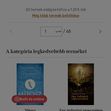
20 termék eddig betöltve a 1 293-ből
Még több termék betöltése
/ 65
A kategória legkedveltebb termékei
Bolti és online
Mítosz
Egy ördögűző tapasztalatai