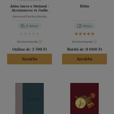
Ádám harca a Sátánnal -
Biblia
Akszimarosz és Gadla
Adam
Simonné Pesthy Monika
E-könyv
Könyv
Árinformációk
Árinformációk
Online ár:
2 799 Ft
Borító ár:
9 000 Ft
Kosárba
Kosárba