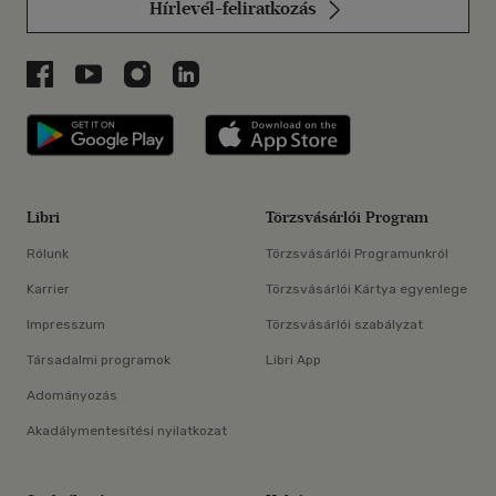
Hírlevél-feliratkozás
Libri a Facebookon
Libri a Youtube-on
Libri az Instagramon
Libri a LinkedInen
Libri applikáció Szerezd meg: Google P
Libri applikáció 
Libri
Törzsvásárlói Program
Rólunk
Törzsvásárlói Programunkról
Karrier
Törzsvásárlói Kártya egyenlege
Impresszum
Törzsvásárlói szabályzat
Társadalmi programok
Libri App
Adományozás
Akadálymentesítési nyilatkozat