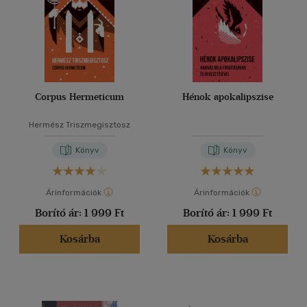
Corpus Hermeticum
Hénok apokalipszise
Hermész Triszmegisztosz
Könyv
Könyv
Árinformációk
Árinformációk
Borító ár:
1 999 Ft
Borító ár:
1 999 Ft
Kosárba
Kosárba