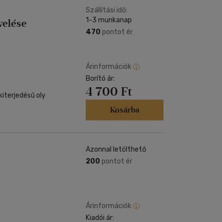
Szállítási idő:
1-3 munkanap
velése
470
pontot ér
Árinformációk
Borító ár:
4 700 Ft
iterjedésű oly
Kosárba
Azonnal letölthető
200
pontot ér
Árinformációk
Kiadói ár: