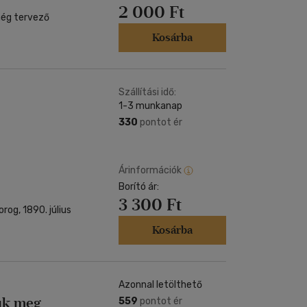
2 000 Ft
még tervező
Kosárba
Szállítási idő:
1-3 munkanap
330
pontot ér
Árinformációk
Borító ár:
3 300 Ft
rog, 1890. július
Kosárba
Azonnal letölthető
zük meg
559
pontot ér