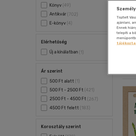
Film
szabadidő
Gyermek és ifjúsági
Hobbi, szabadidő
Szolfézs, zeneelm.
Gyermek és ifjúsági
Gyermek és ifjúsági
Szállítás és fizetés
Dráma
Kártya
Nap
Nap
Könyv
(49)
enciklopédia
Személyr
Folyóirat, újság
vegyes
Társ.
Antikvár
(702)
Hangoskönyv
Irodalom
Hobbi, szabadidő
Hangzóanyag
Ügyfélszolgálat
Egészségről-
Képregény
Nye
Nye
Sport,
Tisztelt Vá
tudományok
Gasztronómia
Zene vegyesen
betegségről
természetjárás
ajánlani, a
E-könyv
(4)
Boltkereső
Ennek hián
Életmód,
Életrajzi
Tankönyvek,
telepíti a 
Elállási nyilatkozat
egészség
segédkönyvek
menüpontban
Erotikus
Elérhetőség
tájékozta
Kert, ház,
Napjaink, bulvár,
Ezoterika
otthon
Új a kínálatban
(1)
politika
Fantasy film
Számítástechnika,
internet
Ár szerint
500 Ft alatt
(1)
500 Ft - 2500 Ft
(421)
2500 Ft - 4500 Ft
(267)
4500 Ft felett
(183)
Korosztály szerint