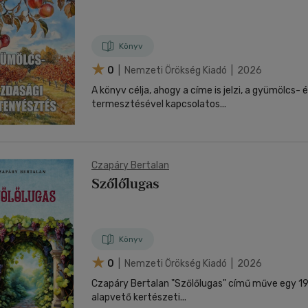
Könyv
0
| Nemzeti Örökség Kiadó | 2026
A könyv célja, ahogy a címe is jelzi, a gyümölcs-
termesztésével kapcsolatos...
Czapáry Bertalan
Szőlőlugas
Könyv
0
| Nemzeti Örökség Kiadó | 2026
Czapáry Bertalan "Szőlőlugas" című műve egy 1
alapvető kertészeti...