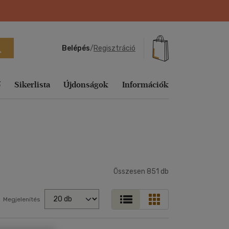
Belépés
/
Regisztráció
ő
Sikerlista
Újdonságok
Információk
Ajándék
Sikerlisták
ág
echnika,
Tankönyvek, segédkönyvek
Útifilm
Sport, természetjárás
Fejlesztő
Utazás
Utazás
Vallás, mitológia
Ajándékkártyák
Heti sikerlista
játékok
Társ. tudományok
Vígjáték
Tankönyvek, segédkönyvek
Vallás, mitológia
Vallás, mitológia
Egyéb áru,
Aktuális
zeneelmélet
Könyves
szolgáltatás
Történelem
Western
Társ. tudományok
Összesen
Előrendelhető
851
db
kiegészítők
s
k,
Folyóirat, újság
Tudomány és Természet
Zene, musical
Történelem
E-könyv
vek
Földgömb
sikerlista
Megjelenítés
Utazás
Tudomány és Természet
ományok
Játék
Vallás, mitológia
Utazás