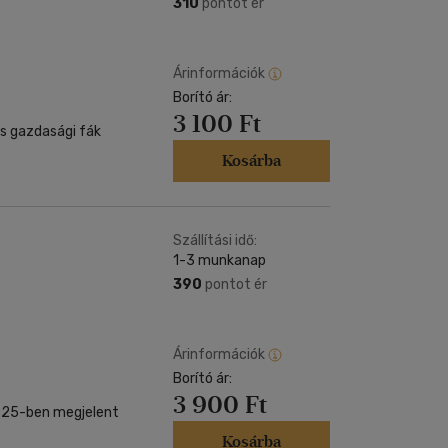
310
pontot ér
Árinformációk
Borító ár:
3 100 Ft
 és gazdasági fák
Kosárba
Szállítási idő:
1-3 munkanap
390
pontot ér
Árinformációk
Borító ár:
3 900 Ft
925-ben megjelent
Kosárba