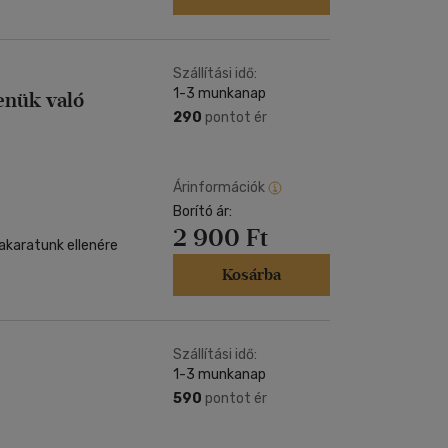
Szállítási idő:
1-3 munkanap
enük való
290
pontot ér
Árinformációk
Borító ár:
2 900 Ft
karatunk ellenére
Kosárba
Szállítási idő:
1-3 munkanap
590
pontot ér