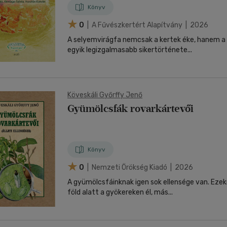
Könyv
0
| A Fűvészkertért Alapítvány | 2026
A selyemvirágfa nemcsak a kertek éke, hanem 
egyik legizgalmasabb sikertörténete...
Köveskáli Győrffy Jenő
Gyümölcsfák rovarkártevői
Könyv
0
| Nemzeti Örökség Kiadó | 2026
A gyümölcsfáinknak igen sok ellensége van. Ezek
föld alatt a gyökereken él, más...