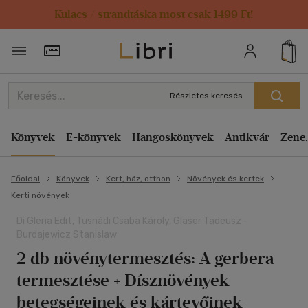
Kulacs / strandtáska most csak 1499 Ft!
Törzsvásárlói Kártya adatai
Részletes keresés
Könyvek
E-könyvek
Hangoskönyvek
Antikvár
Zene,
Főoldal
Könyvek
Kert, ház, otthon
Növények és kertek
Kerti növények
Di Gleria Edit, Tusnádi Csaba Károly, Glaser Tadeusz -
Burdajewicz Stanislaw
2 db növénytermesztés: A gerbera
termesztése + Dísznövények
betegségeinek és kártevőinek