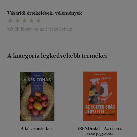
Vásárlói értékelések, vélemények
Kérjük, lépjen be az értékeléshez!
A kategória legkedveltebb termékei
A kék zónás kert
tRENDrakó - Az ecetes
srác jegyzetei