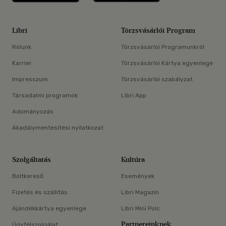
Libri
Törzsvásárlói Program
Rólunk
Törzsvásárlói Programunkról
Karrier
Törzsvásárlói Kártya egyenlege
Impresszum
Törzsvásárlói szabályzat
Társadalmi programok
Libri App
Adományozás
Akadálymentesítési nyilatkozat
Szolgáltatás
Kultúra
Boltkereső
Események
Fizetés és szállítás
Libri Magazin
Ajándékkártya egyenlege
Libri Mini Polc
Partnereinknek
Ügyfélszolgálat