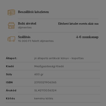
Beszállítói készleten
Bolti átvétel
Elérhető készlet esetén akár ma
díjmentes
Szállítás
4-6 munkanap
15 000 Ft felett díjmentes
Állapot:
jó állapotú antikvár könyv - kopottas
Kiadó
Mezőgazdasági Kiadó
Súly
600 gr
ISBN
2310021906365
Árukód
SL#2113036324
Kötés
kemény kötés