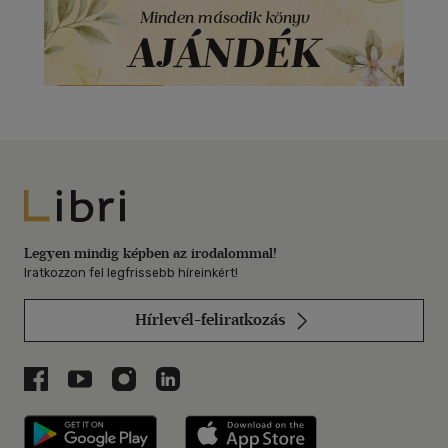
Libri
Legyen mindig képben az irodalommal!
Iratkozzon fel legfrissebb híreinkért!
Hírlevél-feliratkozás
Libri a Facebookon
Libri a Youtube-on
Libri az Instagramon
Libri a LinkedInen
Libri applikáció Szerezd meg: Google P
Libri applikáció 