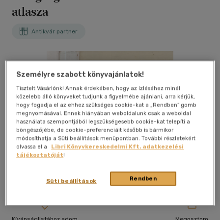
atlasza
Antikvár partner
Személyre szabott könyvajánlatok!
Tisztelt Vásárlónk! Annak érdekében, hogy az ízléséhez minél
közelebb álló könyveket tudjunk a figyelmébe ajánlani, arra kérjük,
hogy fogadja el az ehhez szükséges cookie-kat a „Rendben” gomb
megnyomásával. Ennek hiányában weboldalunk csak a weboldal
használata szempontjából legszükségesebb cookie-kat telepíti a
böngészőjébe, de cookie-preferenciáit később is bármikor
módosíthatja a Süti beállítások menüpontban. További részletekért
olvassa el a
Libri Könyvkereskedelmi Kft. adatkezelési
tájékoztatóját
!
Rendben
Süti beállítások
Kívánságlistához adom
Megosztom