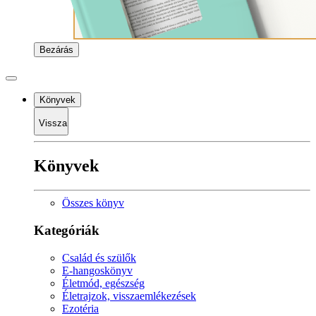
Bezárás
Könyvek
Vissza
Könyvek
Összes könyv
Kategóriák
Család és szülők
E-hangoskönyv
Életmód, egészség
Életrajzok, visszaemlékezések
Ezotéria