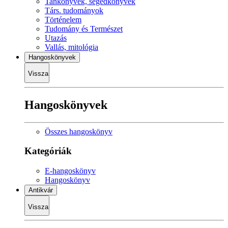
Tankönyvek, segédkönyvek
Társ. tudományok
Történelem
Tudomány és Természet
Utazás
Vallás, mitológia
Hangoskönyvek
Vissza
Hangoskönyvek
Összes hangoskönyv
Kategóriák
E-hangoskönyv
Hangoskönyv
Antikvár
Vissza