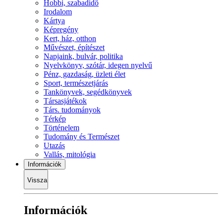
Hobbi, szabadidő
Irodalom
Kártya
Képregény
Kert, ház, otthon
Művészet, építészet
Napjaink, bulvár, politika
Nyelvkönyv, szótár, idegen nyelvű
Pénz, gazdaság, üzleti élet
Sport, természetjárás
Tankönyvek, segédkönyvek
Társasjátékok
Társ. tudományok
Térkép
Történelem
Tudomány és Természet
Utazás
Vallás, mitológia
Információk
Vissza
Információk