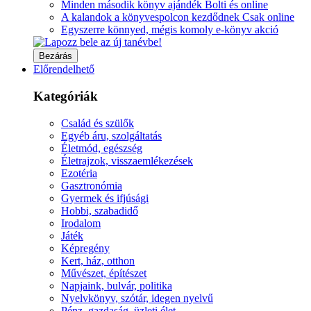
Minden második könyv ajándék Bolti és online
A kalandok a könyvespolcon kezdődnek Csak online
Egyszerre könnyed, mégis komoly e-könyv akció
Bezárás
Előrendelhető
Kategóriák
Család és szülők
Egyéb áru, szolgáltatás
Életmód, egészség
Életrajzok, visszaemlékezések
Ezotéria
Gasztronómia
Gyermek és ifjúsági
Hobbi, szabadidő
Irodalom
Játék
Képregény
Kert, ház, otthon
Művészet, építészet
Napjaink, bulvár, politika
Nyelvkönyv, szótár, idegen nyelvű
Pénz, gazdaság, üzleti élet