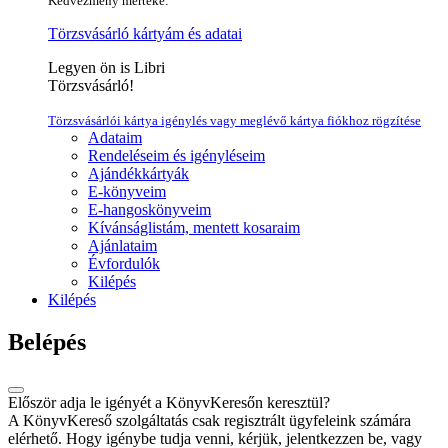
Kedvezmény mértéke:
Törzsvásárló kártyám és adatai
Legyen ön is Libri
Törzsvásárló!
Törzsvásárlói kártya igénylés vagy meglévő kártya fiókhoz rögzítése
Adataim
Rendeléseim és igényléseim
Ajándékkártyák
E-könyveim
E-hangoskönyveim
Kívánságlistám, mentett kosaraim
Ajánlataim
Évfordulók
Kilépés
Kilépés
Belépés
Először adja le igényét a KönyvKeresőn keresztül?
A KönyvKereső szolgáltatás csak regisztrált ügyfeleink számára
elérhető. Hogy igénybe tudja venni, kérjük, jelentkezzen be, vagy