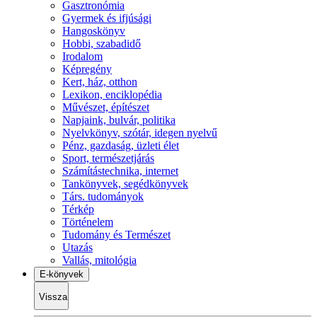
Gasztronómia
Gyermek és ifjúsági
Hangoskönyv
Hobbi, szabadidő
Irodalom
Képregény
Kert, ház, otthon
Lexikon, enciklopédia
Művészet, építészet
Napjaink, bulvár, politika
Nyelvkönyv, szótár, idegen nyelvű
Pénz, gazdaság, üzleti élet
Sport, természetjárás
Számítástechnika, internet
Tankönyvek, segédkönyvek
Társ. tudományok
Térkép
Történelem
Tudomány és Természet
Utazás
Vallás, mitológia
E-könyvek
Vissza