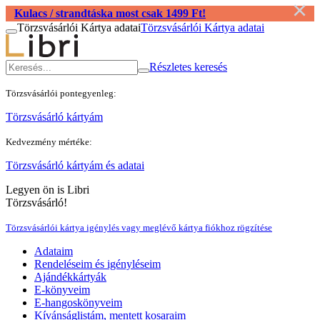
×
Kulacs / strandtáska most csak 1499 Ft!
Törzsvásárlói Kártya adatai
Törzsvásárlói Kártya adatai
Részletes keresés
Törzsvásárlói pontegyenleg:
Törzsvásárló kártyám
Kedvezmény mértéke:
Törzsvásárló kártyám és adatai
Legyen ön is Libri
Törzsvásárló!
Törzsvásárlói kártya igénylés vagy meglévő kártya fiókhoz rögzítése
Adataim
Rendeléseim és igényléseim
Ajándékkártyák
E-könyveim
E-hangoskönyveim
Kívánságlistám, mentett kosaraim