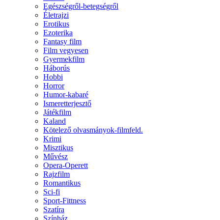
Egészségről-betegségről
Életrajzi
Erotikus
Ezoterika
Fantasy film
Film vegyesen
Gyermekfilm
Háborús
Hobbi
Horror
Humor-kabaré
Ismeretterjesztő
Játékfilm
Kaland
Kötelező olvasmányok-filmfeld.
Krimi
Misztikus
Művész
Opera-Operett
Rajzfilm
Romantikus
Sci-fi
Sport-Fittness
Szatíra
Színház