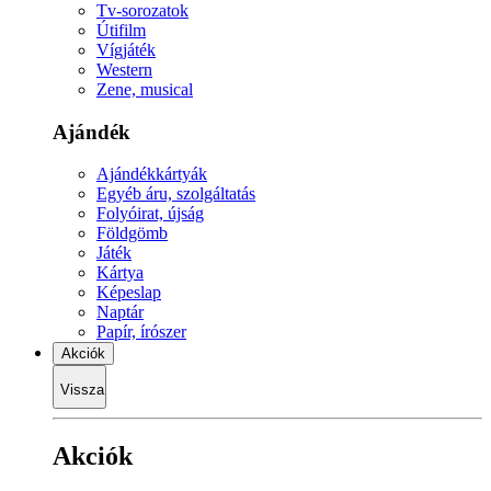
Tv-sorozatok
Útifilm
Vígjáték
Western
Zene, musical
Ajándék
Ajándékkártyák
Egyéb áru, szolgáltatás
Folyóirat, újság
Földgömb
Játék
Kártya
Képeslap
Naptár
Papír, írószer
Akciók
Vissza
Akciók