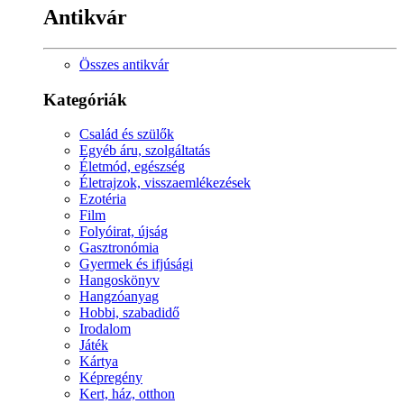
Antikvár
Összes antikvár
Kategóriák
Család és szülők
Egyéb áru, szolgáltatás
Életmód, egészség
Életrajzok, visszaemlékezések
Ezotéria
Film
Folyóirat, újság
Gasztronómia
Gyermek és ifjúsági
Hangoskönyv
Hangzóanyag
Hobbi, szabadidő
Irodalom
Játék
Kártya
Képregény
Kert, ház, otthon