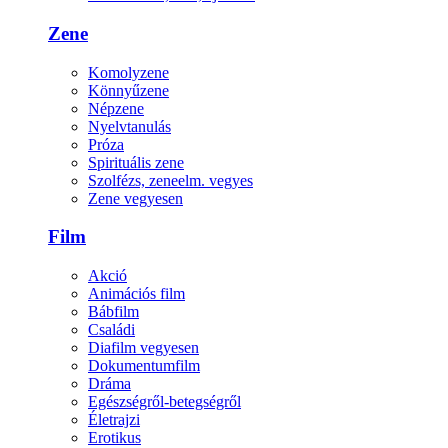
Zene
Komolyzene
Könnyűzene
Népzene
Nyelvtanulás
Próza
Spirituális zene
Szolfézs, zeneelm. vegyes
Zene vegyesen
Film
Akció
Animációs film
Bábfilm
Családi
Diafilm vegyesen
Dokumentumfilm
Dráma
Egészségről-betegségről
Életrajzi
Erotikus