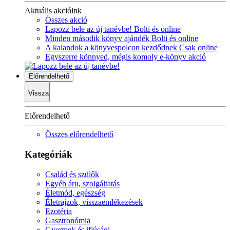
Aktuális akcióink
Összes akció
Lapozz bele az új tanévbe! Bolti és online
Minden második könyv ajándék Bolti és online
A kalandok a könyvespolcon kezdődnek Csak online
Egyszerre könnyed, mégis komoly e-könyv akció
Előrendelhető
Vissza
Előrendelhető
Összes előrendelhető
Kategóriák
Család és szülők
Egyéb áru, szolgáltatás
Életmód, egészség
Életrajzok, visszaemlékezések
Ezotéria
Gasztronómia
Gyermek és ifjúsági