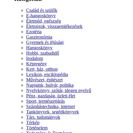
Család és szülők
E-hangoskönyv
Életmód, egészség
Életrajzok, visszaemlékezések
Ezotéria
Gasztronómia
Gyermek és ifjúsági
Hangoskönyv
Hobbi, szabadidő
Irodalom
Képregény
Kert, ház, otthon
Lexikon, enciklopédia
Művészet, építészet
Napjaink, bulvár, politika
Nyelvkönyv, szótár, idegen nyelvű
Pénz, gazdaság, üzleti élet
Sport, természetjárás
Számítástechnika, internet
Tankönyvek, segédkönyvek
Társ. tudományok
Térkép
Történelem