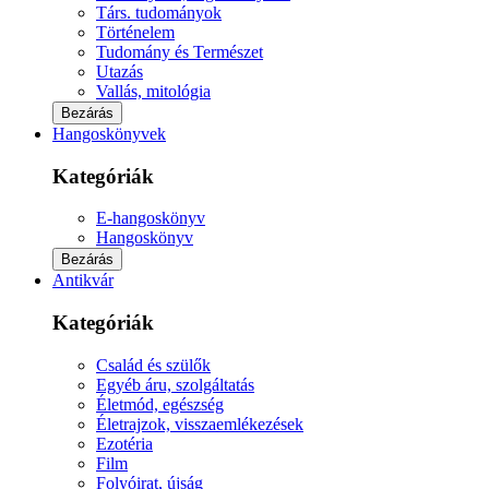
Társ. tudományok
Történelem
Tudomány és Természet
Utazás
Vallás, mitológia
Bezárás
Hangoskönyvek
Kategóriák
E-hangoskönyv
Hangoskönyv
Bezárás
Antikvár
Kategóriák
Család és szülők
Egyéb áru, szolgáltatás
Életmód, egészség
Életrajzok, visszaemlékezések
Ezotéria
Film
Folyóirat, újság