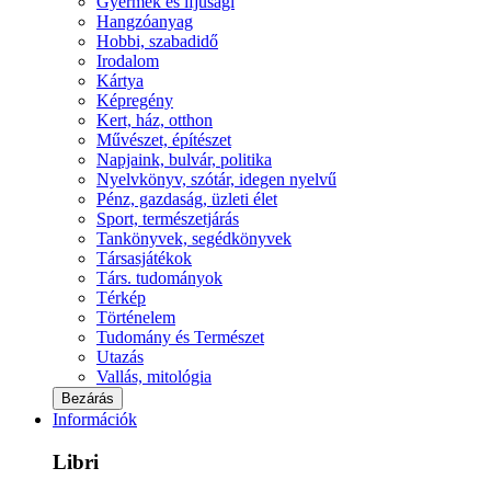
Gyermek és ifjúsági
Hangzóanyag
Hobbi, szabadidő
Irodalom
Kártya
Képregény
Kert, ház, otthon
Művészet, építészet
Napjaink, bulvár, politika
Nyelvkönyv, szótár, idegen nyelvű
Pénz, gazdaság, üzleti élet
Sport, természetjárás
Tankönyvek, segédkönyvek
Társasjátékok
Társ. tudományok
Térkép
Történelem
Tudomány és Természet
Utazás
Vallás, mitológia
Bezárás
Információk
Libri