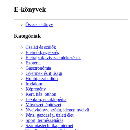
E-könyvek
Összes ekönyv
Kategóriák
Család és szülők
Életmód, egészség
Életrajzok, visszaemlékezések
Ezotéria
Gasztronómia
Gyermek és ifjúsági
Hobbi, szabadidő
Irodalom
Képregény
Kert, ház, otthon
Lexikon, enciklopédia
Művészet, építészet
Nyelvkönyv, szótár, idegen nyelvű
Pénz, gazdaság, üzleti élet
Sport, természetjárás
Számítástechnika, internet