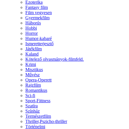
Ezoterika
Fantasy film
Film vegyesen
Gyermekfilm
Háborús
Hobbi
Horror
Humor-kabaré
Ismeretterjesztő
Játékfilm
Kaland
Kötelező olvasmányok-filmfeld.
Krimi
Misztikus
Művész
Opera-Operett
Rajzfilm
Romantikus
Sci-fi
Sport-Fittness
Szatíra
Színház
Természetfilm
Thriller,Pszicho-thriller
Történelmi