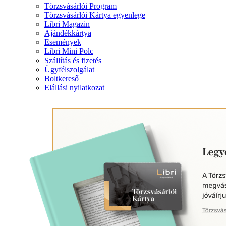
Törzsvásárlói Program
Törzsvásárlói Kártya egyenlege
Libri Magazin
Ajándékkártya
Események
Libri Mini Polc
Szállítás és fizetés
Ügyfélszolgálat
Boltkereső
Elállási nyilatkozat