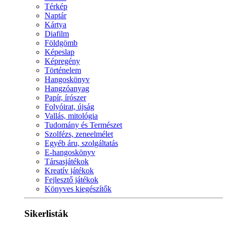
Térkép
Naptár
Kártya
Diafilm
Földgömb
Képeslap
Képregény
Történelem
Hangoskönyv
Hangzóanyag
Papír, írószer
Folyóirat, újság
Vallás, mitológia
Tudomány és Természet
Szolfézs, zeneelmélet
Egyéb áru, szolgáltatás
E-hangoskönyv
Társasjátékok
Kreatív játékok
Fejlesztő játékok
Könyves kiegészítők
Sikerlisták