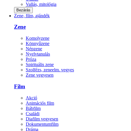
Vallás, mitológia
Bezárás
Zene, film, ajándék
Zene
Komolyzene
Könnyűzene
Népzene
Nyelvtanulás
Próza
Spirituális zene
Szolfézs, zeneelm. vegyes
Zene vegyesen
Film
Akció
Animációs film
Bábfilm
Családi
Diafilm vegyesen
Dokumentumfilm
Dráma