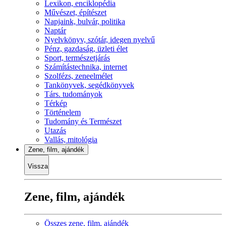
Lexikon, enciklopédia
Művészet, építészet
Napjaink, bulvár, politika
Naptár
Nyelvkönyv, szótár, idegen nyelvű
Pénz, gazdaság, üzleti élet
Sport, természetjárás
Számítástechnika, internet
Szolfézs, zeneelmélet
Tankönyvek, segédkönyvek
Társ. tudományok
Térkép
Történelem
Tudomány és Természet
Utazás
Vallás, mitológia
Zene, film, ajándék
Vissza
Zene, film, ajándék
Összes zene, film, ajándék