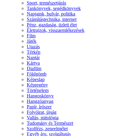
Sport, természetjárás
Tankönyvek, segédkönyvek
Napjaink, bulvár, politika
Számítástechnika, internet
Pénz, gazdaság, üzleti élet
Életrajzok, visszaemlékezések
Film
Játék
Utazás
Térkép
Naptár
Kártya
Diafilm
Földgömb
Képeslap
Képregény
Történelem
Hangoskönyv
Hangzóanyag
Papír, írószer
Folyóirat, újság
Vallás, mitológia
Tudomány és Természet
Szolfézs, zeneelmélet
Egyéb áru, szolgáltatás