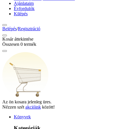
Ajánlataim
Évfordulók
Kilépés
Belépés
/
Regisztráció
Kosár áttekintése
Összesen
0
termék
Az ön kosara jelenleg üres.
Nézzen szét
akcióink
között!
Könyvek
Kategóriák