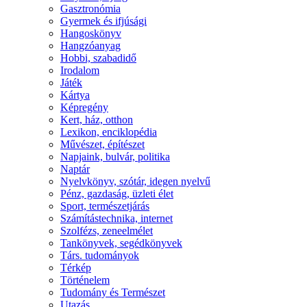
Gasztronómia
Gyermek és ifjúsági
Hangoskönyv
Hangzóanyag
Hobbi, szabadidő
Irodalom
Játék
Kártya
Képregény
Kert, ház, otthon
Lexikon, enciklopédia
Művészet, építészet
Napjaink, bulvár, politika
Naptár
Nyelvkönyv, szótár, idegen nyelvű
Pénz, gazdaság, üzleti élet
Sport, természetjárás
Számítástechnika, internet
Szolfézs, zeneelmélet
Tankönyvek, segédkönyvek
Társ. tudományok
Térkép
Történelem
Tudomány és Természet
Utazás