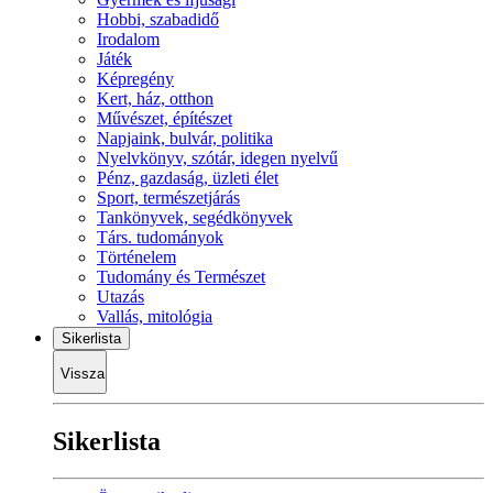
Hobbi, szabadidő
Irodalom
Játék
Képregény
Kert, ház, otthon
Művészet, építészet
Napjaink, bulvár, politika
Nyelvkönyv, szótár, idegen nyelvű
Pénz, gazdaság, üzleti élet
Sport, természetjárás
Tankönyvek, segédkönyvek
Társ. tudományok
Történelem
Tudomány és Természet
Utazás
Vallás, mitológia
Sikerlista
Vissza
Sikerlista