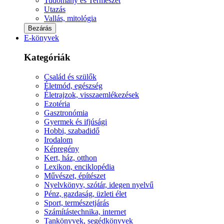
Tudomány és Természet
Utazás
Vallás, mitológia
Bezárás
E-könyvek
Kategóriák
Család és szülők
Életmód, egészség
Életrajzok, visszaemlékezések
Ezotéria
Gasztronómia
Gyermek és ifjúsági
Hobbi, szabadidő
Irodalom
Képregény
Kert, ház, otthon
Lexikon, enciklopédia
Művészet, építészet
Nyelvkönyv, szótár, idegen nyelvű
Pénz, gazdaság, üzleti élet
Sport, természetjárás
Számítástechnika, internet
Tankönyvek, segédkönyvek