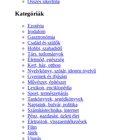
Összes sikerlista
Kategóriák
Ezotéria
Irodalom
Gasztronómia
Család és szülők
Hobbi, szabadidő
Társ. tudományok
Életmód, egészség
Kert, ház, otthon
Nyelvkönyv, szótár, idegen nyelvű
Gyermek és ifjúsági
Művészet, építészet
Lexikon, enciklopédia
Sport, természetjárás
Tankönyvek, segédkönyvek
Napjaink, bulvár, politika
Számítástechnika, internet
Pénz, gazdaság, üzleti élet
Életrajzok, visszaemlékezések
Film
Játék
Utazás