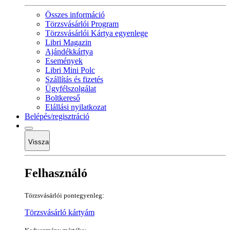
Összes információ
Törzsvásárlói Program
Törzsvásárlói Kártya egyenlege
Libri Magazin
Ajándékkártya
Események
Libri Mini Polc
Szállítás és fizetés
Ügyfélszolgálat
Boltkereső
Elállási nyilatkozat
Belépés/regisztráció
Vissza
Felhasználó
Törzsvásárlói pontegyenleg:
Törzsvásárló kártyám