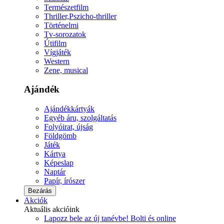
Természetfilm
Thriller,Pszicho-thriller
Történelmi
Tv-sorozatok
Útifilm
Vígjáték
Western
Zene, musical
Ajándék
Ajándékkártyák
Egyéb áru, szolgáltatás
Folyóirat, újság
Földgömb
Játék
Kártya
Képeslap
Naptár
Papír, írószer
Bezárás
Akciók
Aktuális akcióink
Lapozz bele az új tanévbe! Bolti és online