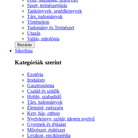
Sport, természetjárás
Tankönyvek, segédkönyvek
Társ. tudományok
Történelem
Tudomány és Természet
Utazás
Vallás, mitológia
Bezárás
Sikerlista
Kategóriák szerint
Ezotéria
Irodalom
Gasztronómia
Család és szülők
Hobbi, szabadidő
Társ. tudományok
Életmód, egészség
Kert, ház, otthon
Nyelvkönyv, szótár, idegen nyelvű
Gyermek és ifjúsági
Művészet, építészet
Lexikon, enciklopédia