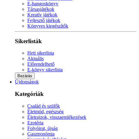
E-hangoskönyv
Társasjátékok
Kreatív játékok
Fejlesztő játékok
Könyves kiegészítők
Sikerlisták
Heti sikerlista
Aktuális
Előrendelhető
E-könyv sikerlista
Bezárás
Újdonságok
Kategóriák
Család és szülők
Életmód, egészség
Életrajzok, visszaemlékezések
Ezotéria
Folyóirat, újság
Gasztronómia