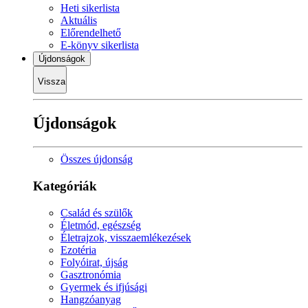
Heti sikerlista
Aktuális
Előrendelhető
E-könyv sikerlista
Újdonságok
Vissza
Újdonságok
Összes újdonság
Kategóriák
Család és szülők
Életmód, egészség
Életrajzok, visszaemlékezések
Ezotéria
Folyóirat, újság
Gasztronómia
Gyermek és ifjúsági
Hangzóanyag