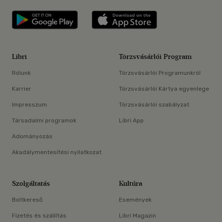
Libri applikáció Szerezd meg: Google P
Libri applikáció 
Libri
Törzsvásárlói Program
Rólunk
Törzsvásárlói Programunkról
Karrier
Törzsvásárlói Kártya egyenlege
Impresszum
Törzsvásárlói szabályzat
Társadalmi programok
Libri App
Adományozás
Akadálymentesítési nyilatkozat
Szolgáltatás
Kultúra
Boltkereső
Események
Fizetés és szállítás
Libri Magazin