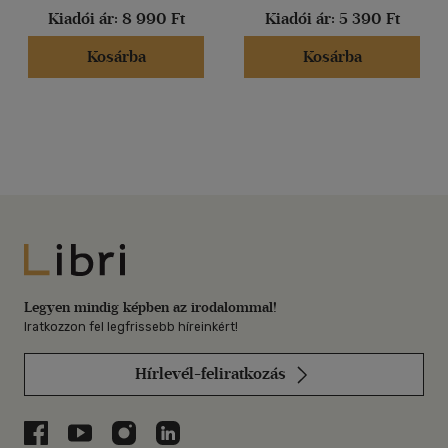
Kiadói ár:
8 990 Ft
Kiadói ár:
5 390 Ft
Kosárba
Kosárba
Libri
Legyen mindig képben az irodalommal!
Iratkozzon fel legfrissebb híreinkért!
Hírlevél-feliratkozás
Libri a Facebookon
Libri a Youtube-on
Libri az Instagramon
Libri a LinkedInen