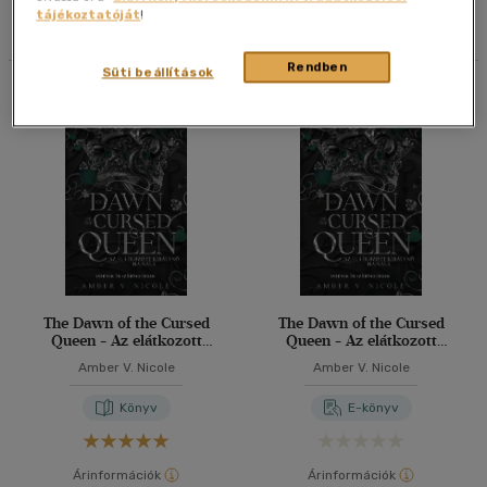
tájékoztatóját
!
Szűrés
Rendezés
20 db / oldal
Ár szerint
Rendben
40 db / oldal
Süti beállítások
4500 Ft felett
(2)
Összesen
2
db
Alkalmaz
Korosztály szerint
Felnőtt
(1)
Vélemény szerint
(1)
The Dawn of the Cursed
The Dawn of the Cursed
(1)
Queen - Az elátkozott
Queen - Az elátkozott
királynő hajnala
királynő hajnala
Amber V. Nicole
Amber V. Nicole
Alkalmaz
Könyv
E-könyv
Árinformációk
Árinformációk