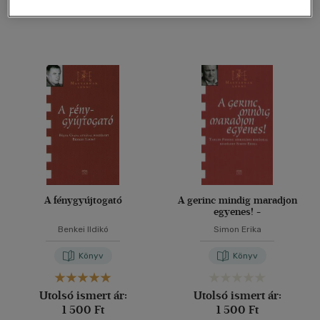
Ár szerint
500 Ft - 2500 Ft
(131)
2500 Ft - 4500 Ft
(3)
Korosztály szerint
Felnőtt
(111)
Vélemény szerint
(6)
A fénygyújtogató
A gerinc mindig maradjon
(126)
egyenes! -
Benkei Ildikó
Simon Erika
Könyv
Könyv
Alkalmaz
Utolsó ismert ár:
Utolsó ismert ár:
1 500 Ft
1 500 Ft