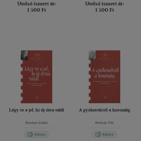
Utolsó ismert ár:
Utolsó ismert ár:
1 500 Ft
1 500 Ft
Légy te a jel, ki új útra talál
A gyökerektől a koronáig
Benkei Ildikó
Molnár Pál
Könyv
Könyv