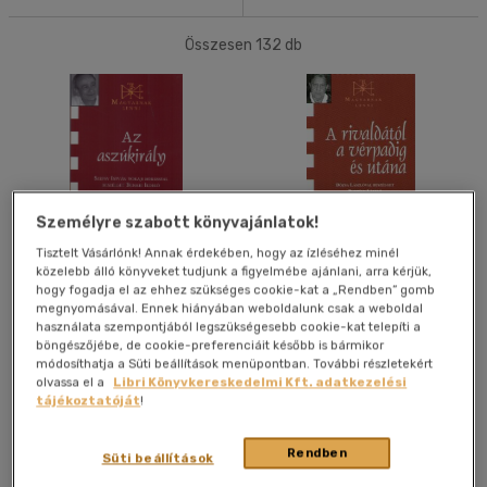
Sport, természetjárás
(2)
20 db / oldal
Összesen
132
db
Társ. tudományok
(4)
40 db / oldal
Történelem
(4)
Tudomány és Természet
(2)
Alkalmaz
Vallás, mitológia
(5)
Személyre szabott könyvajánlatok!
Tisztelt Vásárlónk! Annak érdekében, hogy az ízléséhez minél
Típus
közelebb álló könyveket tudjunk a figyelmébe ajánlani, arra kérjük,
Az aszúkirály
A rivaldától a vérpadig és
hogy fogadja el az ehhez szükséges cookie-kat a „Rendben” gomb
Könyv
(2)
utána
megnyomásával. Ennek hiányában weboldalunk csak a weboldal
Benkei Ildikó
Borbély László
Antikvár
(20)
használata szempontjából legszükségesebb cookie-kat telepíti a
böngészőjébe, de cookie-preferenciáit később is bármikor
módosíthatja a Süti beállítások menüpontban. További részletekért
Könyv
Könyv
olvassa el a
Libri Könyvkereskedelmi Kft. adatkezelési
Nyelv szerint
tájékoztatóját
!
Utolsó ismert ár:
Utolsó ismert ár:
Magyar
(132)
1 500 Ft
1 500 Ft
Rendben
Süti beállítások