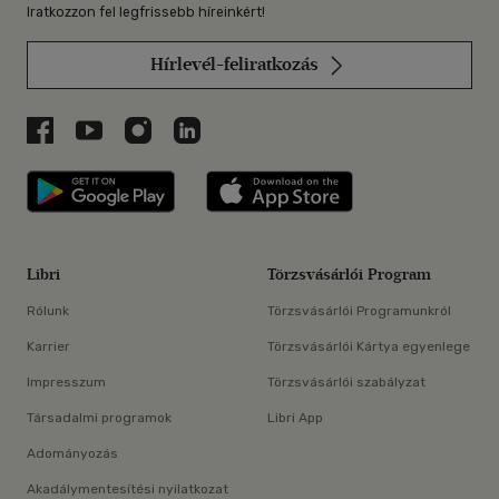
Iratkozzon fel legfrissebb híreinkért!
Hírlevél-feliratkozás
Libri a Facebookon
Libri a Youtube-on
Libri az Instagramon
Libri a LinkedInen
Libri applikáció Szerezd meg: Google P
Libri applikáció 
Libri
Törzsvásárlói Program
Rólunk
Törzsvásárlói Programunkról
Karrier
Törzsvásárlói Kártya egyenlege
Impresszum
Törzsvásárlói szabályzat
Társadalmi programok
Libri App
Adományozás
Akadálymentesítési nyilatkozat