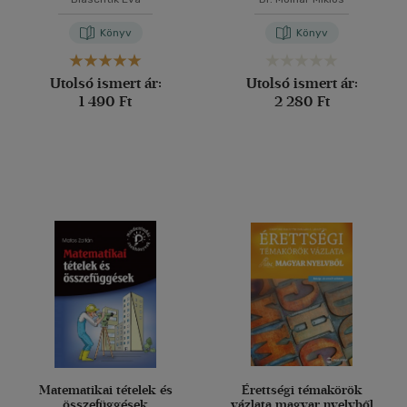
irodalom
Könyv
Könyv
Utolsó ismert ár:
Utolsó ismert ár:
1 490 Ft
2 280 Ft
Matematikai tételek és
Érettségi témakörök
összefüggések
vázlata magyar nyelvből