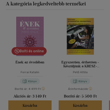
A kategória legkedveltebb termékei
Bolti és online
Ének az óvodában
Egyszerűen, érthetően -
Készüljünk a KRESZ-
vizsgára!
Forrai Katalin
Pető Attila
Könyv
Könyv
Borító ár:
4 499 Ft
Árinformációk
Akciós ár:
3 149 Ft
Borító ár:
5 500 Ft
Kosárba
Kosárba