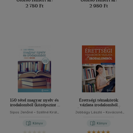
2 780 Ft
2 980 Ft
150 tétel magyar nyelv és
Érettségi témakörök
irodalomból (középszint -
vázlata irodalomból
szóbeli)
(közép- és emelt szint)
Sipos Jenőné
-
Széllné Király
Jobbágy László
-
Kovácsné
Mária
Szeppelfeld Erzsébet
Könyv
Könyv