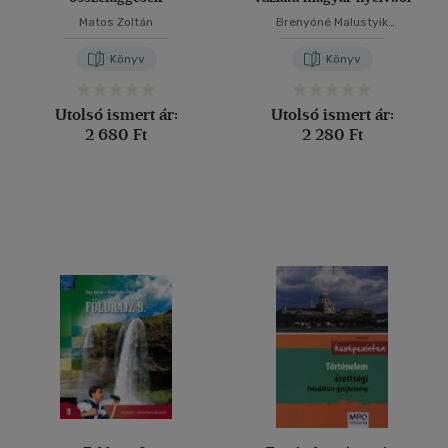
Matos Zoltán
Brenyóné Malustyik
Zsuzsanna
-
Jankay Éva
Könyv
Könyv
Utolsó ismert ár:
Utolsó ismert ár:
2 680 Ft
2 280 Ft