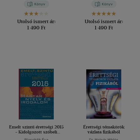
Könyv
Könyv
Utolsó ismert ár:
Utolsó ismert ár:
1 490 Ft
1 490 Ft
Emelt szintű érettségi 2015
Érettségi témakörök
- Kidolgozott szóbeli
vázlata fizikából
tételek - Magyar nyelv és
Blaschtik Éva
Dr. Molnár Miklós