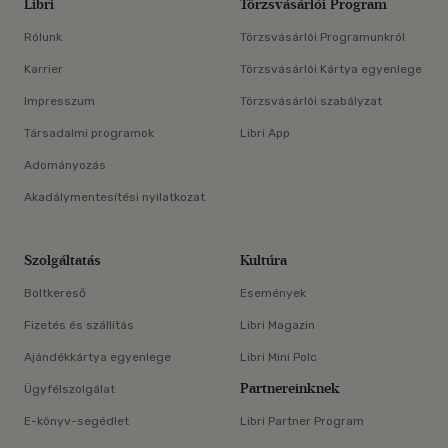
Libri
Törzsvásárlói Program
Rólunk
Törzsvásárlói Programunkról
Karrier
Törzsvásárlói Kártya egyenlege
Impresszum
Törzsvásárlói szabályzat
Társadalmi programok
Libri App
Adományozás
Akadálymentesítési nyilatkozat
Szolgáltatás
Kultúra
Boltkereső
Események
Fizetés és szállítás
Libri Magazin
Ajándékkártya egyenlege
Libri Mini Polc
Partnereinknek
Ügyfélszolgálat
E-könyv-segédlet
Libri Partner Program