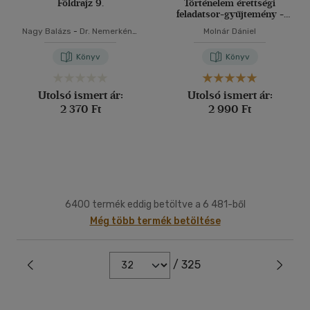
Földrajz 9.
Történelem érettségi
feladatsor-gyűjtemény -
Középszinten
Nagy Balázs
-
Dr. Nemerkényi
Molnár Dániel
Antal
-
Dr. Sárfalvi Béla
-
Ütőné Visi Judit
Könyv
Könyv
Utolsó ismert ár:
Utolsó ismert ár:
2 370 Ft
2 990 Ft
6400 termék eddig betöltve a 6 481-ből
Még több termék betöltése
/ 325