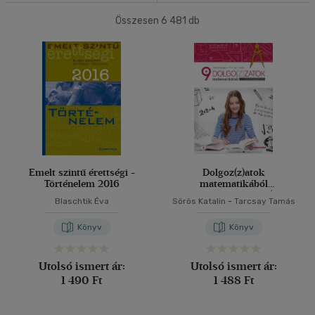
(1448)
4500 Ft felett
Összesen
(813)
6 481
db
40 db / oldal
Korosztály szerint
Alkalmaz
Ifjúsági
(275)
10 - 14 év
(3)
14 - 18 év
(254)
mind
(18)
Gyermek és ifjúsági
(4)
Emelt szintű érettségi -
Dolgoz(z)atok
Történelem 2016
matematikából
Felnőtt
(59)
kilencedikeseknek (CD
Blaschtik Éva
Sörös Katalin
-
Tarcsay Tamás
melléklettel)
Könyv
Könyv
Nyelv szerint
Magyar
(312)
Utolsó ismert ár:
Utolsó ismert ár:
1 490 Ft
1 488 Ft
Angol
(6)
Német
(10)