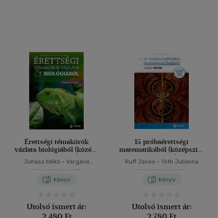
Érettségi témakörök
15 próbaérettségi
vázlata biológiából (közép-
matematikából (középszint
és emelt szint)
- írásbeli)
Juhász Ildikó
-
Vargáné
Ruff János
-
Tóth Julianna
Lengyel Adrien
Könyv
Könyv
Utolsó ismert ár:
Utolsó ismert ár:
2 480 Ft
2 780 Ft