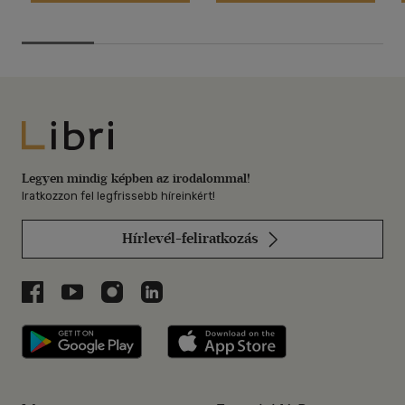
Libri
Legyen mindig képben az irodalommal!
Iratkozzon fel legfrissebb híreinkért!
Hírlevél-feliratkozás
Libri a Facebookon
Libri a Youtube-on
Libri az Instagramon
Libri a LinkedInen
Libri applikáció Szerezd meg: Google P
Libri applikáció 