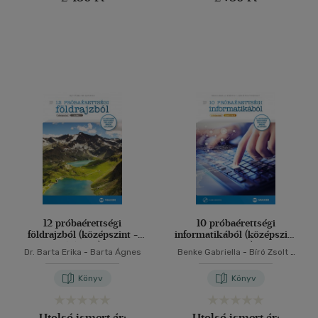
12 próbaérettségi
10 próbaérettségi
földrajzból (középszint -
informatikából (középszint
írásbeli)
- gyakorlati) CD-
Dr. Barta Erika
-
Barta Ágnes
Benke Gabriella
-
Bíró Zsolt
-
melléklettel
Csúri Péter
-
Fodor Zsolt
Könyv
Könyv
Utolsó ismert ár:
Utolsó ismert ár: