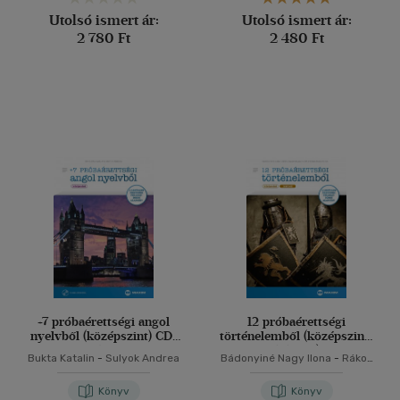
Utolsó ismert ár:
Utolsó ismert ár:
2 780 Ft
2 480 Ft
+7 próbaérettségi angol
12 próbaérettségi
nyelvből (középszint) CD-
történelemből (középszint-
melléklettel
írásbeli)
Bukta Katalin
-
Sulyok Andrea
Bádonyiné Nagy Ilona
-
Rákos
Magdolna
-
Varga Magdolna
Könyv
Könyv