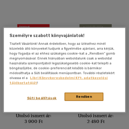
Német-magyar, magyar-
német
(1)
Vélemény szerint
Személyre szabott könyvajánlatok!
(47)
Tisztelt Vásárlónk! Annak érdekében, hogy az ízléséhez minél
(10)
közelebb álló könyveket tudjunk a figyelmébe ajánlani, arra kérjük,
hogy fogadja el az ehhez szükséges cookie-kat a „Rendben” gomb
(10)
megnyomásával. Ennek hiányában weboldalunk csak a weboldal
használata szempontjából legszükségesebb cookie-kat telepíti a
(4)
böngészőjébe, de cookie-preferenciáit később is bármikor
módosíthatja a Süti beállítások menüpontban. További részletekért
(3)
Fizika középiskolásoknak,
Érettségi témakörök
olvassa el a
Libri Könyvkereskedelmi Kft. adatkezelési
érettségizőknek
vázlata földrajzból (közép-
tájékoztatóját
!
(6407)
és emelt szint)
Markovits Tibor
-
Tomcsányi
Horváth Csaba
-
Sáriné Dr. Gál
Péter
Erzsébet
Rendben
Süti beállítások
Könyv
Könyv
Alkalmaz
Utolsó ismert ár:
Utolsó ismert ár:
3 900 Ft
2 480 Ft