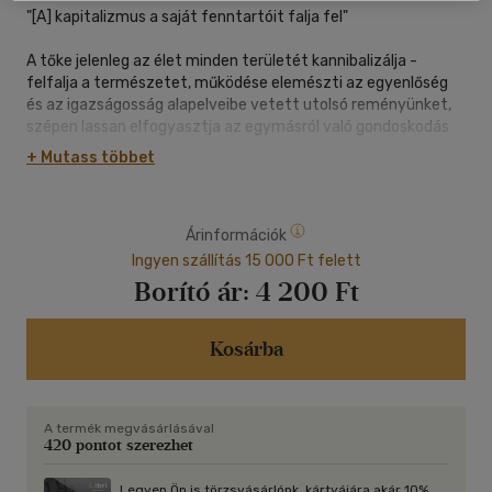
"[A] kapitalizmus a saját fenntartóit falja fel"
A tőke jelenleg az élet minden területét kannibalizálja -
felfalja a természetet, működése elemészti az egyenlőség
és az igazságosság alapelveibe vetett utolsó reményünket,
szépen lassan elfogyasztja az egymásról való gondoskodás
képességét, és kizsigereli a politika gyakorlatát. Nancy Fraser
+ Mutass többet
feltérképezi a tőke falánk étvágyát, válságpontról
válságpontra követve azt, az ökológiai pusztulástól a
demokrácia összeomlásáig, az etnikai erőszaktól a
Árinformációk
gondoskodó munka leértékeléséig. Ezek a válságpontok a
Covid19-ben érték el tetőpontjukat, amely precedens
Ingyen szállítás 15 000 Ft felett
segíthet elképzelni azt az ellenállást, amelyre szükségünk
Borító ár:
4 200 Ft
van ahhoz, hogy véget vessünk ennek az önpusztító
hajlamnak.
Korunk kapitalizmuskritikáinak legelegánsabb, úttörő
Kosárba
szintézise.
"Kivételes munka, egy instant klasszikus" - írja a könyvről
A termék megvásárlásával
Cornel West.
420 pontot szerezhet
Legyen Ön is törzsvásárlónk, kártyájára akár 10%