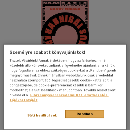
Személyre szabott könyvajánlatok!
Tisztelt Vásárlónk! Annak érdekében, hogy az ízléséhez minél
közelebb álló könyveket tudjunk a figyelmébe ajánlani, arra kérjük,
hogy fogadja el az ehhez szükséges cookie-kat a „Rendben” gomb
megnyomásával. Ennek hiányában weboldalunk csak a weboldal
használata szempontjából legszükségesebb cookie-kat telepíti a
böngészőjébe, de cookie-preferenciáit később is bármikor
módosíthatja a Süti beállítások menüpontban. További részletekért
olvassa el a
Libri Könyvkereskedelmi Kft. adatkezelési
Beleolvasok
Kívánságlistához adom
Megosztom
tájékoztatóját
!
(1 vélemény)
Rendben
Süti beállítások
Open Books
|
2024
|
magyar nyelvű
|
kartonált
|
276 oldal