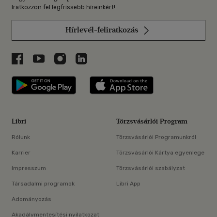
Iratkozzon fel legfrissebb híreinkért!
Hírlevél-feliratkozás
Libri a Facebookon
Libri a Youtube-on
Libri az Instagramon
Libri a LinkedInen
Libri applikáció Szerezd meg: Google P
Libri applikáció 
Libri
Törzsvásárlói Program
Rólunk
Törzsvásárlói Programunkról
Karrier
Törzsvásárlói Kártya egyenlege
Impresszum
Törzsvásárlói szabályzat
Társadalmi programok
Libri App
Adományozás
Akadálymentesítési nyilatkozat