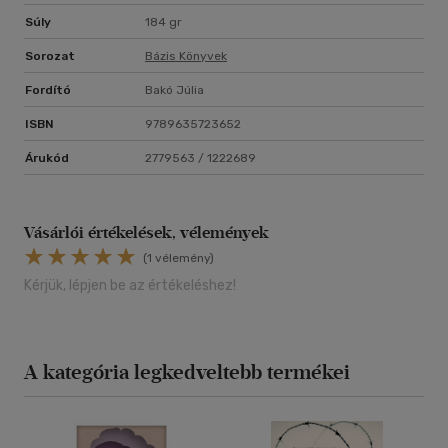
Súly
184 gr
Sorozat
Bázis Könyvek
Fordító
Bakó Júlia
ISBN
9789635723652
Árukód
2779563 / 1222689
Vásárlói értékelések, vélemények
(1 vélemény)
Kérjük, lépjen be az értékeléshez!
A kategória legkedveltebb termékei