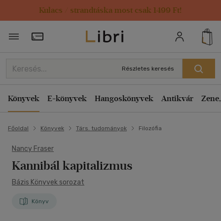
Kulacs / strandtáska most csak 1499 Ft!
Törzsvásárlói Kártya adatai
Részletes keresés
Könyvek
E-könyvek
Hangoskönyvek
Antikvár
Zene,
Főoldal
Könyvek
Társ. tudományok
Filozófia
Nancy Fraser
Kannibál kapitalizmus
Bázis Könyvek sorozat
Könyv