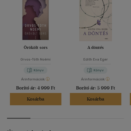
Örökölt sors
A döntés
Orvos-Tóth Noémi
Edith Eva Eger
Könyv
Könyv
Árinformációk
Árinformációk
Borító ár:
4 999 Ft
Borító ár:
5 999 Ft
Kosárba
Kosárba