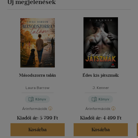
Új megjelenések
Másodszorra talán
Édes kis játszmák
Laura Barrow
J. Kenner
Könyv
Könyv
Árinformációk
Árinformációk
Kiadói ár:
5 799 Ft
Kiadói ár:
4 499 Ft
Kosárba
Kosárba