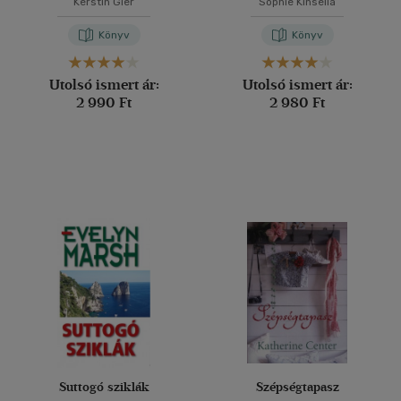
Kerstin Gier
Sophie Kinsella
Könyv
Könyv
Utolsó ismert ár:
Utolsó ismert ár:
2 990 Ft
2 980 Ft
Suttogó sziklák
Szépségtapasz