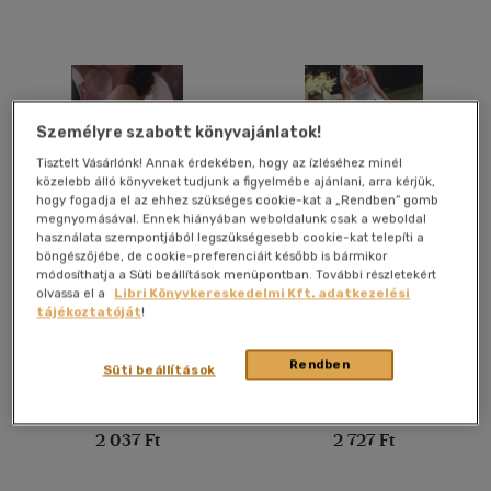
Felnőtt
(2587)
Nyelv szerint
Magyar
(2277)
Személyre szabott könyvajánlatok!
Angol
(339)
Tisztelt Vásárlónk! Annak érdekében, hogy az ízléséhez minél
közelebb álló könyveket tudjunk a figyelmébe ajánlani, arra kérjük,
Francia
(6)
hogy fogadja el az ehhez szükséges cookie-kat a „Rendben” gomb
megnyomásával. Ennek hiányában weboldalunk csak a weboldal
Német
(42)
használata szempontjából legszükségesebb cookie-kat telepíti a
böngészőjébe, de cookie-preferenciáit később is bármikor
Olasz
(1)
Happy Ever After
Lucy Sullivan is getting
módosíthatja a Süti beállítások menüpontban. További részletekért
married
Orosz
(2)
olvassa el a
Libri Könyvkereskedelmi Kft. adatkezelési
tájékoztatóját
!
Nora Roberts
Marian Keyes
Spanyol
(4)
Könyv
Könyv
Rendben
Süti beállítások
Vélemény szerint
Utolsó ismert ár:
Utolsó ismert ár:
(732)
2 037 Ft
2 727 Ft
(323)