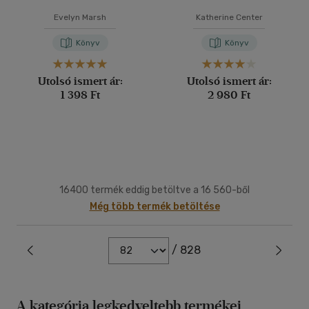
Evelyn Marsh
Katherine Center
Könyv
Könyv
Utolsó ismert ár:
Utolsó ismert ár:
1 398 Ft
2 980 Ft
16400 termék eddig betöltve a 16 560-ből
Még több termék betöltése
/ 828
A kategória legkedveltebb termékei