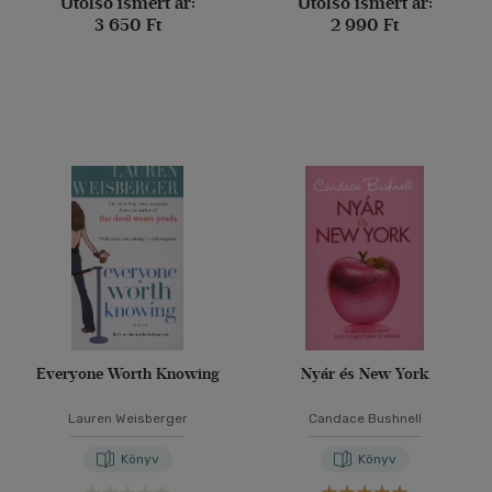
Utolsó ismert ár:
Utolsó ismert ár:
3 650 Ft
2 990 Ft
Everyone Worth Knowing
Nyár és New York
Lauren Weisberger
Candace Bushnell
Könyv
Könyv