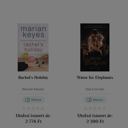
(88)
(21)
(20)
(15376)
Alkalmaz
Rachel's Holiday
Water for Elephants
Marian Keyes
Sara Gruen
Könyv
Könyv
Utolsó ismert ár:
Utolsó ismert ár:
2 778 Ft
2 390 Ft