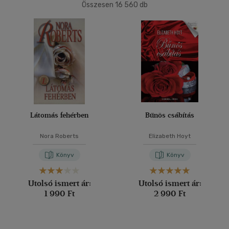
Összesen
16 560
db
40 db / oldal
Ár szerint
500 Ft alatt
(5)
500 Ft - 2500 Ft
(10039)
Alkalmaz
2500 Ft - 4500 Ft
(3817)
4500 Ft felett
(2767)
Korosztály szerint
Látomás fehérben
Bűnös csábítás
Gyermek
(1)
Nora Roberts
Elizabeth Hoyt
mind
(1)
Könyv
Könyv
Ifjúsági
(75)
10 - 14 év
(1)
Utolsó ismert ár:
Utolsó ismert ár:
14 - 18 év
(51)
1 990 Ft
2 990 Ft
mind
(17)
Gyermek és ifjúsági
(3)