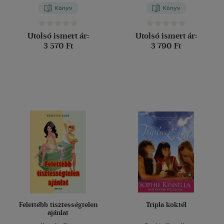
Könyv
Könyv
Utolsó ismert ár:
Utolsó ismert ár:
3 570 Ft
3 790 Ft
Felettébb tisztességtelen
Tripla koktél
ajánlat