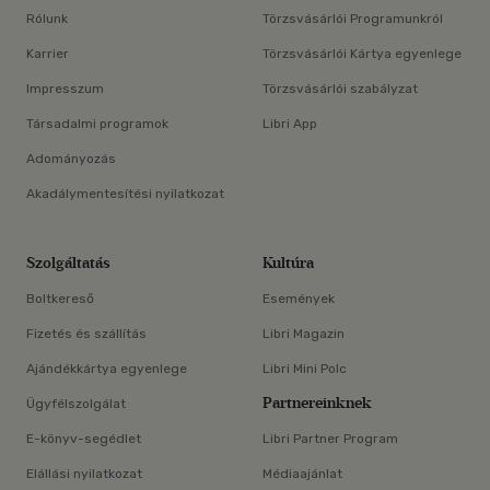
Rólunk
Törzsvásárlói Programunkról
Karrier
Törzsvásárlói Kártya egyenlege
Impresszum
Törzsvásárlói szabályzat
Társadalmi programok
Libri App
Adományozás
Akadálymentesítési nyilatkozat
Szolgáltatás
Kultúra
Boltkereső
Események
Fizetés és szállítás
Libri Magazin
Ajándékkártya egyenlege
Libri Mini Polc
Partnereinknek
Ügyfélszolgálat
E-könyv-segédlet
Libri Partner Program
Elállási nyilatkozat
Médiaajánlat