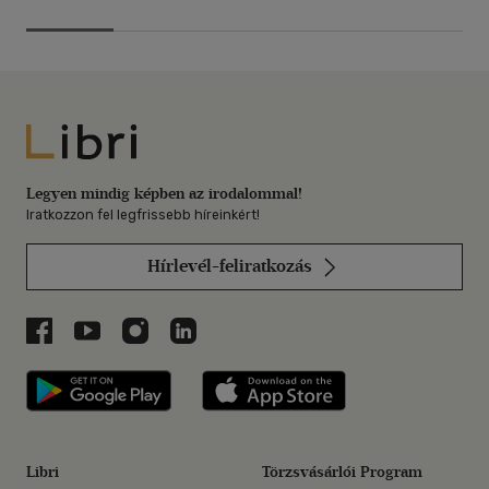
Libri
Legyen mindig képben az irodalommal!
Iratkozzon fel legfrissebb híreinkért!
Hírlevél-feliratkozás
Libri a Facebookon
Libri a Youtube-on
Libri az Instagramon
Libri a LinkedInen
Libri applikáció Szerezd meg: Google P
Libri applikáció 
Libri
Törzsvásárlói Program