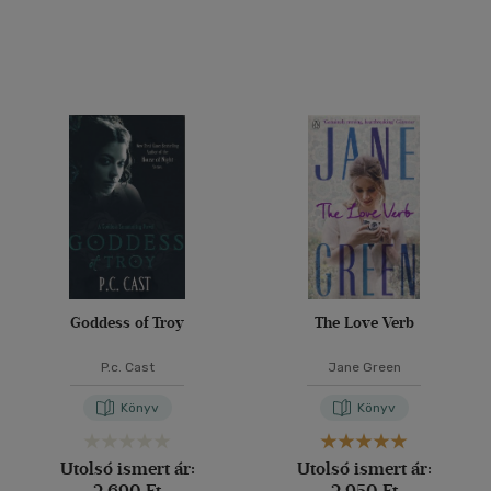
Goddess of Troy
The Love Verb
P.c. Cast
Jane Green
Könyv
Könyv
Utolsó ismert ár:
Utolsó ismert ár:
2 690 Ft
2 950 Ft