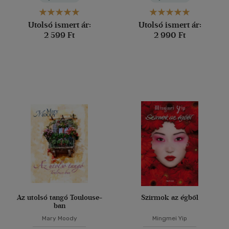
Utolsó ismert ár:
Utolsó ismert ár:
2 599 Ft
2 990 Ft
Az utolsó tangó Toulouse-
Szirmok az égből
ban
Mary Moody
Mingmei Yip