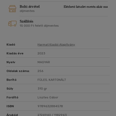
Bolti átvétel
Elérhető készlet esetén akár ma
díjmentes
Szállítás
15 000 Ft felett díjmentes
Kiadó
Harmat Kiadói Alapítvány
Kiadás éve
2023
Nyelv
MAGYAR
Oldalak száma:
256
Borító
FÜLES, KARTONÁLT
Súly
310 gr
Fordító
Lisztes Gábor
ISBN
9789632884578
Árukód
2724940 / 1182943