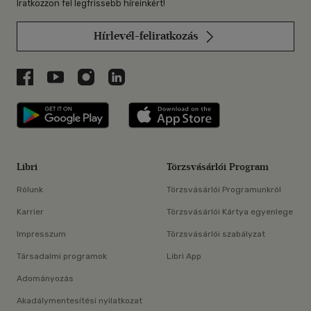
Iratkozzon fel legfrissebb híreinkért!
Hírlevél-feliratkozás
Libri a Facebookon
Libri a Youtube-on
Libri az Instagramon
Libri a LinkedInen
Libri applikáció Szerezd meg: Google P
Libri applikáció 
Libri
Törzsvásárlói Program
Rólunk
Törzsvásárlói Programunkról
Karrier
Törzsvásárlói Kártya egyenlege
Impresszum
Törzsvásárlói szabályzat
Társadalmi programok
Libri App
Adományozás
Akadálymentesítési nyilatkozat