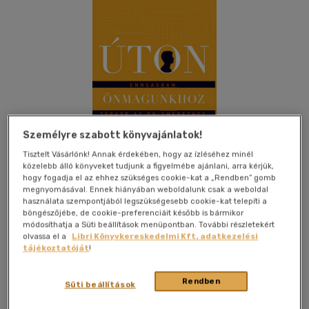
Személyre szabott könyvajánlatok!
Tisztelt Vásárlónk! Annak érdekében, hogy az ízléséhez minél
közelebb álló könyveket tudjunk a figyelmébe ajánlani, arra kérjük,
hogy fogadja el az ehhez szükséges cookie-kat a „Rendben” gomb
megnyomásával. Ennek hiányában weboldalunk csak a weboldal
használata szempontjából legszükségesebb cookie-kat telepíti a
böngészőjébe, de cookie-preferenciáit később is bármikor
módosíthatja a Süti beállítások menüpontban. További részletekért
Kívánságlistához adom
Megosztom
olvassa el a
Libri Könyvkereskedelmi Kft. adatkezelési
tájékoztatóját
!
Rendben
Süti beállítások
Harmat Kiadói Alapítvány
|
2023
|
magyar nyelvű
|
füles,
kartonált
|
256 oldal