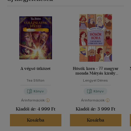
A végső ütközet
Hősök kora - 77 magyar
monda Mátyás király
korától 1848-ig
Tea Stilton
Lengyel Dénes
Könyv
Könyv
Árinformációk
Árinformációk
Kiadói ár:
4 999 Ft
Kiadói ár:
3 999 Ft
Kosárba
Kosárba