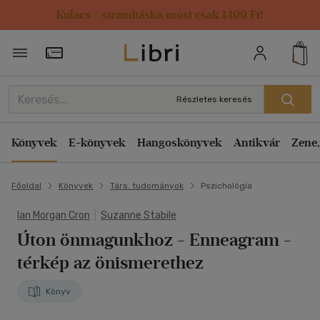
Kulacs / strandtáska most csak 1499 Ft!
Törzsvásárlói Kártya adatai
Részletes keresés
Könyvek
E-könyvek
Hangoskönyvek
Antikvár
Zene,
Főoldal
Könyvek
Társ. tudományok
Pszichológia
Ian Morgan Cron
|
Suzanne Stabile
Úton önmagunkhoz
- Enneagram -
térkép az önismerethez
Könyv