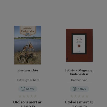
Angol - magyar - orosz
(1)
Angol-német-francia-
magyar
(1)
Eszperentó - magyar
(1)
Francia
(8)
Horvát
(1)
Japán
(3)
több nyelv megjelenítése
Vélemény szerint
Fischgerichte
150 év - Megannyi
budapesti íz
(207)
Kútvölgyi Mihály
Bächer Iván
(199)
Könyv
Könyv
(52)
(13)
Utolsó ismert ár:
Utolsó ismert ár:
(13)
3 800 Ft
2 940 Ft