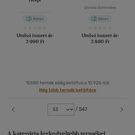
recept
Christa Schmedes
Könyv
Könyv
Utolsó ismert ár:
Utolsó ismert ár:
2 990 Ft
2 890 Ft
10680 termék eddig betöltve a 10 926-ből
Még több termék betöltése
/ 547
A kategória legkedveltebb termékei