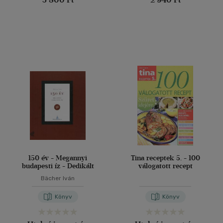
(10442)
Alkalmaz
150 év - Megannyi
Tina receptek 5. - 100
budapesti íz - Dedikált
válogatott recept
Bächer Iván
Könyv
Könyv