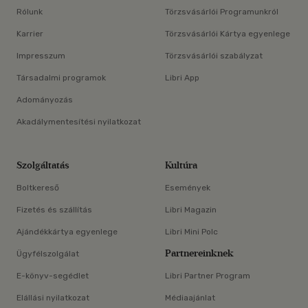
Rólunk
Törzsvásárlói Programunkról
Karrier
Törzsvásárlói Kártya egyenlege
Impresszum
Törzsvásárlói szabályzat
Társadalmi programok
Libri App
Adományozás
Akadálymentesítési nyilatkozat
Szolgáltatás
Kultúra
Boltkereső
Események
Fizetés és szállítás
Libri Magazin
Ajándékkártya egyenlege
Libri Mini Polc
Partnereinknek
Ügyfélszolgálat
E-könyv-segédlet
Libri Partner Program
Elállási nyilatkozat
Médiaajánlat