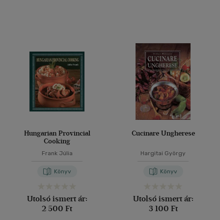
Korosztály szerint
Gyermek
(6)
mind
(6)
Ifjúsági
(20)
6 -10 év
(6)
10 - 14 év
(2)
14 - 18 év
(1)
mind
(10)
Hungarian Provincial
Cucinare Ungherese
Gyermek és ifjúsági
(12)
Cooking
Felnőtt
(2081)
Frank Júlia
Hargitai György
Könyv
Könyv
Nyelv szerint
Magyar
(2136)
Utolsó ismert ár:
Utolsó ismert ár:
2 500 Ft
3 100 Ft
Angol
(96)