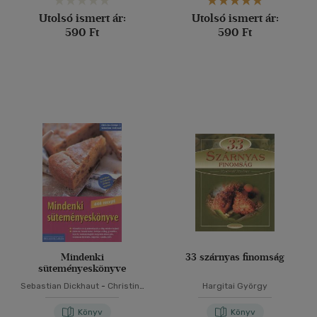
Utolsó ismert ár:
Utolsó ismert ár:
590 Ft
590 Ft
Mindenki
33 szárnyas finomság
süteményeskönyve
Sebastian Dickhaut
-
Christina
Hargitai György
Kempe
Könyv
Könyv