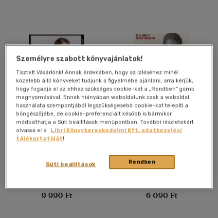
E-könyv
(68)
Akció
Csak akciós
(8)
Személyre szabott könyvajánlatok!
Tisztelt Vásárlónk! Annak érdekében, hogy az ízléséhez minél
közelebb álló könyveket tudjunk a figyelmébe ajánlani, arra kérjük,
Elérhetőség
hogy fogadja el az ehhez szükséges cookie-kat a „Rendben” gomb
megnyomásával. Ennek hiányában weboldalunk csak a weboldal
Előrendelhető
(8)
használata szempontjából legszükségesebb cookie-kat telepíti a
böngészőjébe, de cookie-preferenciáit később is bármikor
Új a kínálatban
(6)
Cook with Jamie
Anthony Bourdain's Les
módosíthatja a Süti beállítások menüpontban. További részletekért
Halles Cookbook
olvassa el a
Libri Könyvkereskedelmi Kft. adatkezelési
tájékoztatóját
!
Jamie Oliver
Anthony Bourdain
Ár szerint
Könyv
Könyv
500 Ft alatt
(162)
Rendben
Süti beállítások
500 Ft - 2500 Ft
(6933)
Utolsó ismert ár:
Utolsó ismert ár:
2500 Ft - 4500 Ft
(2060)
9 990 Ft
6 090 Ft
4500 Ft felett
(1872)