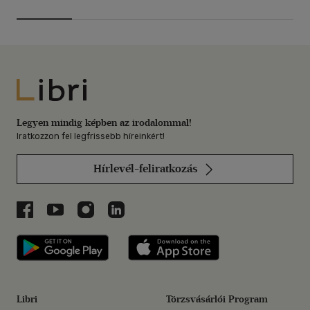
Libri
Legyen mindig képben az irodalommal!
Iratkozzon fel legfrissebb híreinkért!
Hírlevél-feliratkozás
Libri a Facebookon
Libri a Youtube-on
Libri az Instagramon
Libri a LinkedInen
Libri applikáció Szerezd meg: Google P
Libri applikáció 
Libri
Törzsvásárlói Program