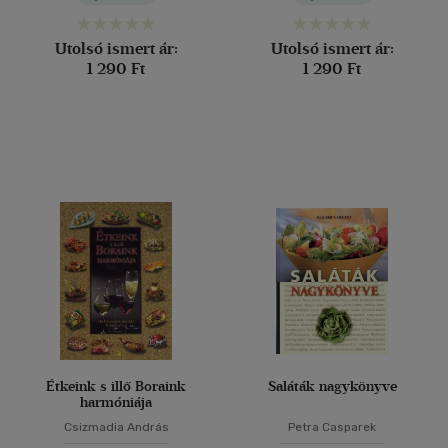
Utolsó ismert ár:
Utolsó ismert ár:
1 290 Ft
1 290 Ft
Étkeink s illő Boraink
Saláták nagykönyve
harmóniája
Csizmadia András
Petra Casparek