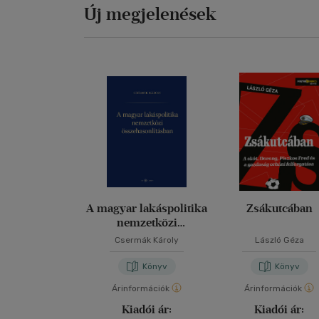
Új megjelenések
A magyar lakáspolitika
Zsákutcában
nemzetközi
összehasonlításban
Csermák Károly
László Géza
Könyv
Könyv
Árinformációk
Árinformációk
Kiadói ár:
Kiadói ár: