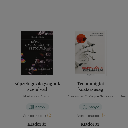
Képzelt gazdagságunk
Technológiai
szétolvad
köztársaság
Madarász Aladár
Alexander C. Karp
-
Nicholas
Boro
W. Zamiska
Könyv
Könyv
Árinformációk
Árinformációk
Kiadói ár:
Kiadói ár: