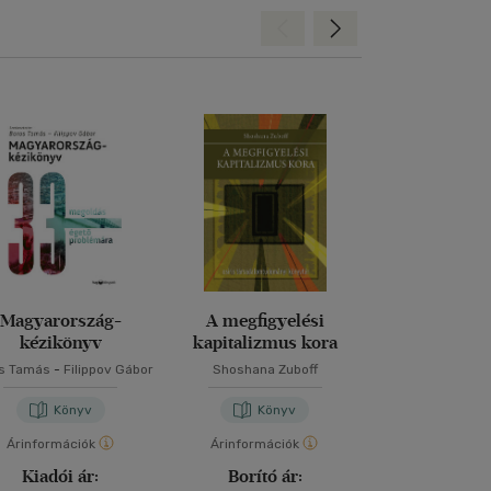
Hátra
Előre
Magyarország-
A megfigyelési
Közgazdas
kézikönyv
kapitalizmus kora
közérthető
s Tamás
-
Filippov Gábor
Shoshana Zuboff
Csath Mag
Könyv
Könyv
Kön
Árinformációk
Árinformációk
Árinformáci
Kiadói ár:
Borító ár:
Borító 