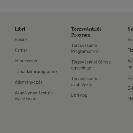
Libri
Törzsvásárlói
Sz
Program
Rólunk
Bo
Törzsvásárlói
Karrier
Fi
Programunkról
Impresszum
Aj
Törzsvásárlói Kártya
eg
egyenlege
Társadalmi programok
Üg
Törzsvásárlói
Adományozás
szabályzat
E-
Akadálymentesítési
Libri App
nyilatkozat
El
eg: Google Play
 applikáció Letölthető az App Store-ból