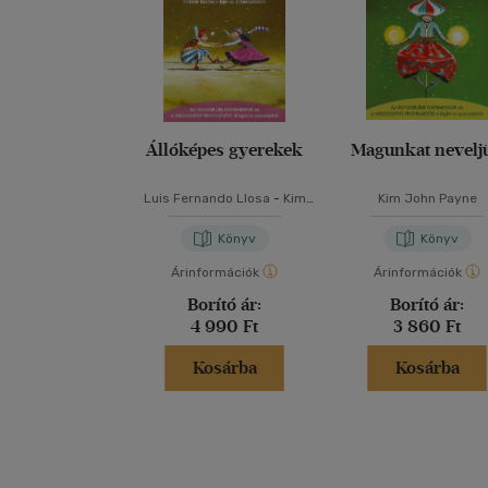
Állóképes gyerekek
Magunkat nevelj
Luis Fernando Llosa
-
Kim
Kim John Payne
John Payne
Könyv
Könyv
Árinformációk
Árinformációk
Borító ár:
Borító ár:
4 990 Ft
3 860 Ft
Kosárba
Kosárba