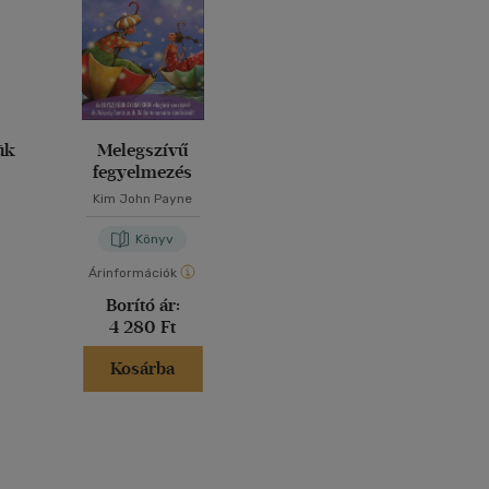
ük
Melegszívű
fegyelmezés
Kim John Payne
Könyv
Árinformációk
Borító ár:
4 280 Ft
Kosárba