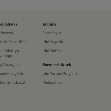
olgáltatás
Kultúra
ltkereső
Események
zetés és szállítás
Libri Magazin
ándékkártya
Libri Mini Polc
yenlege
Partnereinknek
yfélszolgálat
könyv-segédlet
Libri Partner Program
állási nyilatkozat
Médiaajánlat