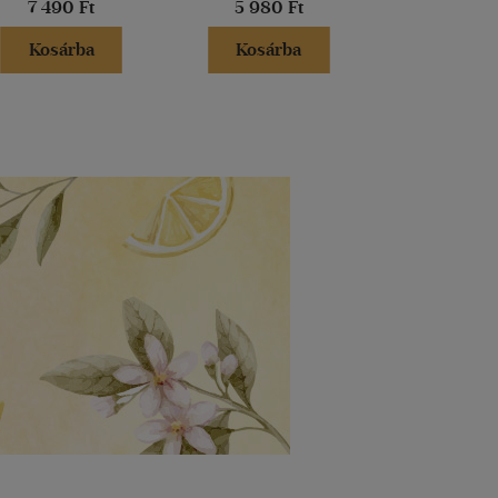
7 490 Ft
5 980 Ft
3 100 
Kosárba
Kosárba
Kosár