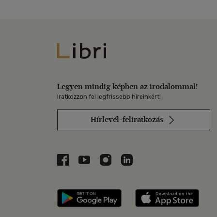
Libri
Legyen mindig képben az irodalommal!
Iratkozzon fel legfrissebb híreinkért!
Hírlevél-feliratkozás
Libri a Facebookon
Libri a Youtube-on
Libri az Instagramon
Libri a LinkedInen
Libri applikáció Szerezd m
Libri