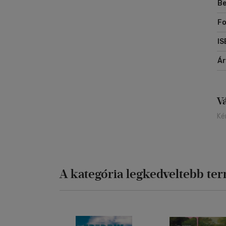
Be
lá
me
F
IS
Á
V
Ké
A kategória legkedveltebb te