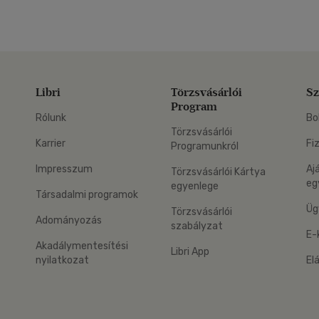
Libri
Törzsvásárlói
Sz
Program
Rólunk
Bo
Törzsvásárlói
Karrier
Fi
Programunkról
Impresszum
Aj
Törzsvásárlói Kártya
eg
egyenlege
Társadalmi programok
Üg
Törzsvásárlói
Adományozás
szabályzat
E-
Akadálymentesítési
Libri App
nyilatkozat
El
eg: Google Play
 applikáció Letölthető az App Store-ból