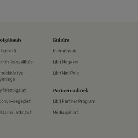
olgáltatás
Kultúra
ltkereső
Események
zetés és szállítás
Libri Magazin
ándékkártya
Libri Mini Polc
yenlege
Partnereinknek
yfélszolgálat
könyv-segédlet
Libri Partner Program
állási nyilatkozat
Médiaajánlat