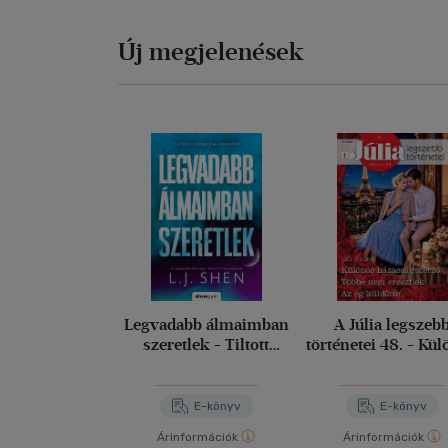
Új megjelenések
Legvadabb álmaimban
A Júlia legszeb
szeretlek - Tiltott
történetei 48. - Kü
szerelem 2.
házasságszerző; T
nem eresztlek; Az
küldötte
E-könyv
E-könyv
Árinformációk
Árinformációk