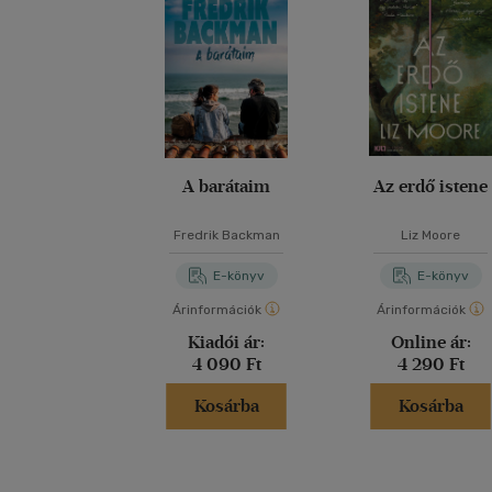
A barátaim
Az erdő istene
Fredrik Backman
Liz Moore
E-könyv
E-könyv
Árinformációk
Árinformációk
Kiadói ár:
Online ár:
4 090 Ft
4 290 Ft
Kosárba
Kosárba