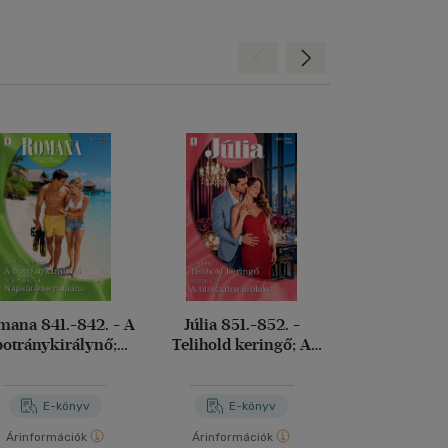
Hátra
Előre
ana 841.-842. - A
Júlia 851.-852. -
Voracious
botránykirálynő;
Telihold keringő; A
telhetet
apsütötte románc
titokzatos örökös
Leigh Riv
E-könyv
E-könyv
E-kö
Árinformációk
Árinformációk
Árinformáci