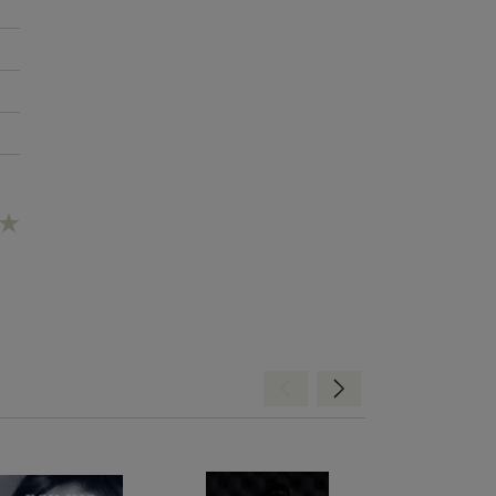
Hátra
Előre