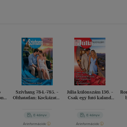
b
Szívhang 784.-785. -
Júlia különszám 136. -
Rom
lönös
Olthatatlan; Kockázatos
Csak egy futó kaland;
öbbé
flört
Kockázatos játék Las
N
 ég
Vegasban; A bébiszitter
E-könyv
E-könyv
Árinformációk
Árinformációk