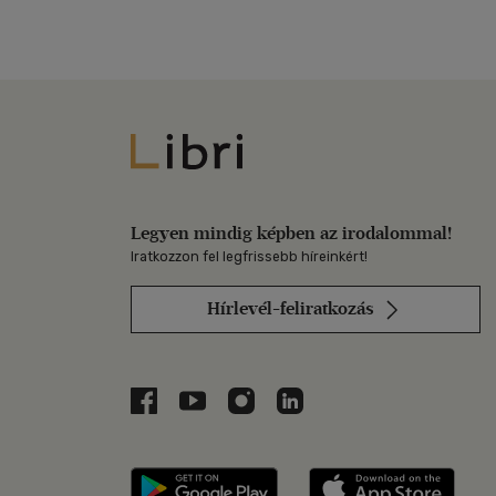
Libri
Legyen mindig képben az irodalommal!
Iratkozzon fel legfrissebb híreinkért!
Hírlevél-feliratkozás
Libri a Facebookon
Libri a Youtube-on
Libri az Instagramon
Libri a LinkedInen
Libri applikáció Szerezd m
Libri