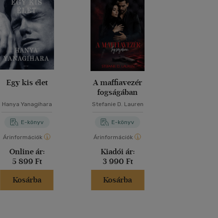
Egy kis élet
A maffiavezér
A titkok 
fogságában
Hanya Yanagihara
Stefanie D. Lauren
Dan Bro
E-könyv
E-könyv
E-kö
Árinformációk
Árinformációk
Árinformáci
Online ár:
Kiadói ár:
Kiadói 
5 899 Ft
3 990 Ft
5 990 
Kosárba
Kosárba
Kosár