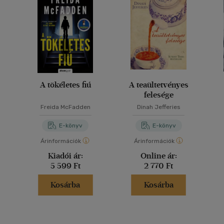
A tökéletes fiú
A teaültetvényes
felesége
Freida McFadden
Dinah Jefferies
E-könyv
E-könyv
Árinformációk
Árinformációk
Kiadói ár:
Online ár:
5 599 Ft
2 770 Ft
Kosárba
Kosárba